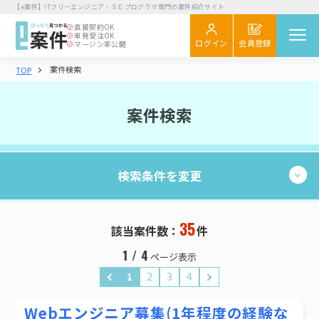
【e案件】ITフリーエンジニア・ＳＥプログラマ専門の案件紹介サイト
直接契約
OK
単発受注
OK
会員登録
ログイン
マージン率公開
案件検索
TOP
案件を探す
閲覧履歴
案件検索
気になる
スカウト
検索条件を変更
エンジニア向け
初めてご利用の方へ
お役立ちコラム
35
現在の条件：
件
35
該当案件数：
件
検索する
企業さま向け
業種・職種
1 / 4
ページ表示
初めてご利用の企業さまへ
1
2
3
4
業種・職種を選択する
お役立ち情報
Webエンジニア募集(1年程度の経験な