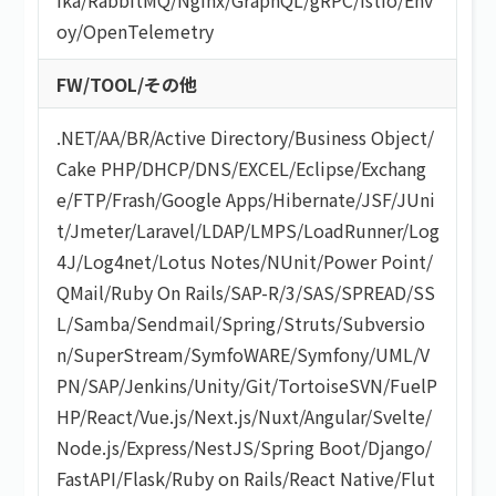
oy
/
OpenTelemetry
FW/TOOL/その他
.NET
/
AA/BR
/
Active Directory
/
Business Object
/
Cake PHP
/
DHCP
/
DNS
/
EXCEL
/
Eclipse
/
Exchang
e
/
FTP
/
Frash
/
Google Apps
/
Hibernate
/
JSF
/
JUni
t
/
Jmeter
/
Laravel
/
LDAP
/
LMPS
/
LoadRunner
/
Log
4J
/
Log4net
/
Lotus Notes
/
NUnit
/
Power Point
/
QMail
/
Ruby On Rails
/
SAP-R/3
/
SAS
/
SPREAD
/
SS
L
/
Samba
/
Sendmail
/
Spring
/
Struts
/
Subversio
n
/
SuperStream
/
SymfoWARE
/
Symfony
/
UML
/
V
PN
/
SAP
/
Jenkins
/
Unity
/
Git
/
TortoiseSVN
/
FuelP
HP
/
React
/
Vue.js
/
Next.js
/
Nuxt
/
Angular
/
Svelte
/
Node.js
/
Express
/
NestJS
/
Spring Boot
/
Django
/
FastAPI
/
Flask
/
Ruby on Rails
/
React Native
/
Flut