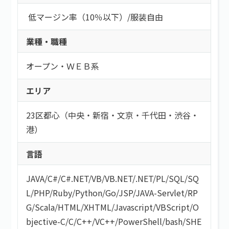
低マージン率（10％以下）
/
服装自由
業種・職種
オープン・ＷＥＢ系
エリア
23区都心（中央・新宿・文京・千代田・渋谷・
港）
言語
JAVA
/
C#/C#.NET
/
VB/VB.NET
/
.NET
/
PL/SQL
/
SQ
L
/
PHP
/
Ruby
/
Python
/
Go
/
JSP
/
JAVA-Servlet
/
RP
G
/
Scala
/
HTML/XHTML
/
Javascript
/
VBScript
/
O
bjective-C
/
C
/
C++
/
VC++
/
PowerShell
/
bash/SHE