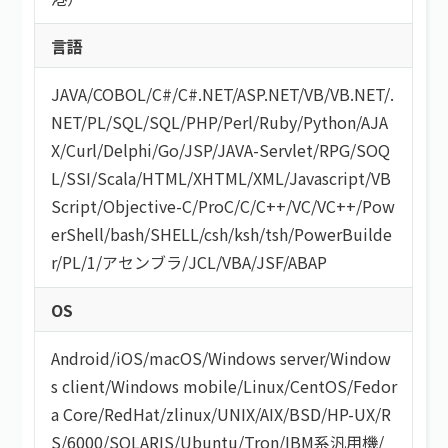
言語
JAVA
/
COBOL
/
C#/C#.NET
/
ASP.NET
/
VB/VB.NET
/
.
NET
/
PL/SQL
/
SQL
/
PHP
/
Perl
/
Ruby
/
Python
/
AJA
X
/
Curl
/
Delphi
/
Go
/
JSP
/
JAVA-Servlet
/
RPG
/
SOQ
L
/
SSI
/
Scala
/
HTML/XHTML
/
XML
/
Javascript
/
VB
Script
/
Objective-C
/
ProC
/
C
/
C++
/
VC
/
VC++
/
Pow
erShell
/
bash/SHELL
/
csh
/
ksh
/
tsh
/
PowerBuilde
r
/
PL/1
/
アセンブラ
/
JCL
/
VBA
/
JSF
/
ABAP
OS
Android
/
iOS
/
macOS
/
Windows server
/
Window
s client
/
Windows mobile
/
Linux
/
CentOS
/
Fedor
a Core
/
RedHat
/
zlinux
/
UNIX
/
AIX
/
BSD
/
HP-UX
/
R
S/6000
/
SOLARIS
/
Ubuntu
/
Tron
/
IBM系汎用機
/