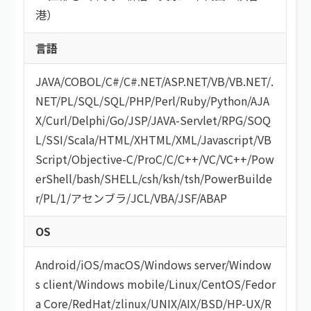
港）
言語
JAVA
/
COBOL
/
C#/C#.NET
/
ASP.NET
/
VB/VB.NET
/
.
NET
/
PL/SQL
/
SQL
/
PHP
/
Perl
/
Ruby
/
Python
/
AJA
X
/
Curl
/
Delphi
/
Go
/
JSP
/
JAVA-Servlet
/
RPG
/
SOQ
L
/
SSI
/
Scala
/
HTML/XHTML
/
XML
/
Javascript
/
VB
Script
/
Objective-C
/
ProC
/
C
/
C++
/
VC
/
VC++
/
Pow
erShell
/
bash/SHELL
/
csh
/
ksh
/
tsh
/
PowerBuilde
r
/
PL/1
/
アセンブラ
/
JCL
/
VBA
/
JSF
/
ABAP
OS
Android
/
iOS
/
macOS
/
Windows server
/
Window
s client
/
Windows mobile
/
Linux
/
CentOS
/
Fedor
a Core
/
RedHat
/
zlinux
/
UNIX
/
AIX
/
BSD
/
HP-UX
/
R