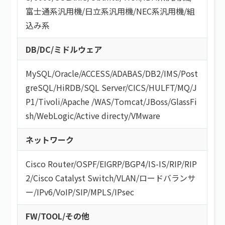
富士通系汎用機
/
日立系汎用機
/
NEC系汎用機
/
組
込み系
DB/DC/ミドルウェア
MySQL
/
Oracle
/
ACCESS
/
ADABAS
/
DB2
/
IMS
/
Post
greSQL
/
HiRDB
/
SQL Server
/
CICS
/
HULFT
/
MQ
/
J
P1
/
Tivoli
/
Apache
/
WAS
/
Tomcat
/
JBoss
/
GlassFi
sh
/
WebLogic
/
Active directy
/
VMware
ネットワーク
Cisco Router
/
OSPF
/
EIGRP
/
BGP4
/
IS-IS
/
RIP
/
RIP
2
/
Cisco Catalyst Switch
/
VLAN
/
ロードバランサ
ー
/
IPv6
/
VoIP
/
SIP
/
MPLS
/
IPsec
FW/TOOL/その他