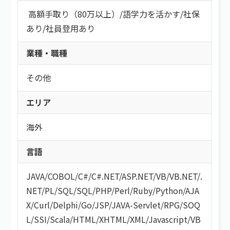
高額手取り（80万以上）
/
語学力を活かす
/
社保
あり
/
社員登用あり
業種・職種
その他
エリア
海外
言語
JAVA
/
COBOL
/
C#/C#.NET
/
ASP.NET
/
VB/VB.NET
/
.
NET
/
PL/SQL
/
SQL
/
PHP
/
Perl
/
Ruby
/
Python
/
AJA
X
/
Curl
/
Delphi
/
Go
/
JSP
/
JAVA-Servlet
/
RPG
/
SOQ
L
/
SSI
/
Scala
/
HTML/XHTML
/
XML
/
Javascript
/
VB