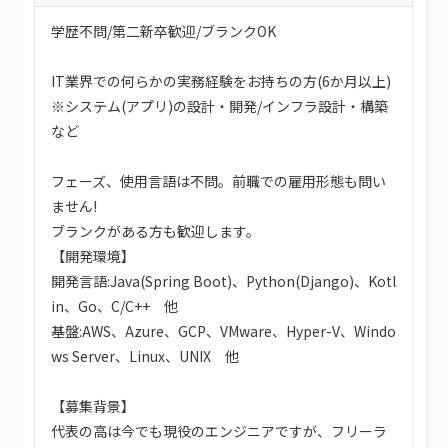
学歴不問/第二新卒歓迎/ブランクOK
IT業界での何らかの実務経験をお持ちの方(6か月以上)
※システム(アプリ)の設計・開発/インフラ設計・構築
など
フェーズ、使用言語は不問。前職での雇用形態も問い
ません!
ブランクがある方も歓迎します。
【開発環境】
開発言語:Java(Spring Boot)、Python(Django)、Kotl
in、Go、C/C++ 他
基盤:AWS、Azure、GCP、VMware、Hyper-V、Windo
ws Server、Linux、UNIX 他
【募集背景】
代表の高は今でも現役のエンジニアですが、フリーラ