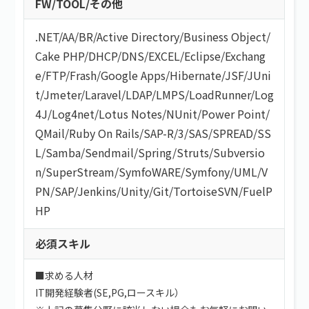
FW/TOOL/その他
.NET
/
AA/BR
/
Active Directory
/
Business Object
/
Cake PHP
/
DHCP
/
DNS
/
EXCEL
/
Eclipse
/
Exchang
e
/
FTP
/
Frash
/
Google Apps
/
Hibernate
/
JSF
/
JUni
t
/
Jmeter
/
Laravel
/
LDAP
/
LMPS
/
LoadRunner
/
Log
4J
/
Log4net
/
Lotus Notes
/
NUnit
/
Power Point
/
QMail
/
Ruby On Rails
/
SAP-R/3
/
SAS
/
SPREAD
/
SS
L
/
Samba
/
Sendmail
/
Spring
/
Struts
/
Subversio
n
/
SuperStream
/
SymfoWARE
/
Symfony
/
UML
/
V
PN
/
SAP
/
Jenkins
/
Unity
/
Git
/
TortoiseSVN
/
FuelP
HP
必須スキル
■求める人材
IT開発経験者(SE,PG,ロースキル）