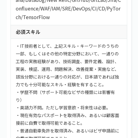
onfluence
/
WAF
/
IAM
/
SRE
/
DevOps
/
CI/CD
/
PyTor
ch
/
TensorFlow
必須スキル
・IT技術者として、上記スキル・キーワードのうちの
一部、もしくはその他の特定分野において、一通りの
工程の実務経験があり、技術調査、要件定義、設計、
実装、検証、運用、問題解決、改善提案・実施など、
該当分野における一通りの対応が、日本語であれば独
力でも十分可能なスキル・経験を有すること。
・学歴不問（サポート可能なビザの種類には影響有
り）
・英語力不問。ただし学習意欲・将来性は必要。
・現在有効なパスポートを取得済み、あるいは顧客面
接前に自費で取得可能であること。
・普通自動車免許を取得済み、あるいはビザ申請前に