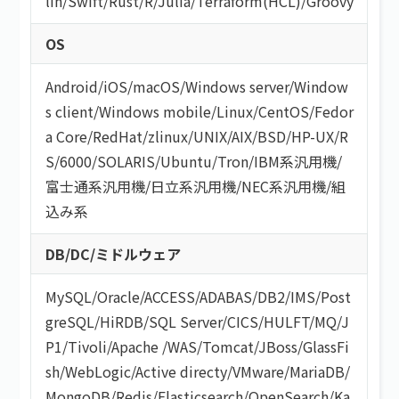
lin
/
Swift
/
Rust
/
R
/
Julia
/
Terraform(HCL)
/
Groovy
OS
Android
/
iOS
/
macOS
/
Windows server
/
Window
s client
/
Windows mobile
/
Linux
/
CentOS
/
Fedor
a Core
/
RedHat
/
zlinux
/
UNIX
/
AIX
/
BSD
/
HP-UX
/
R
S/6000
/
SOLARIS
/
Ubuntu
/
Tron
/
IBM系汎用機
/
富士通系汎用機
/
日立系汎用機
/
NEC系汎用機
/
組
込み系
DB/DC/ミドルウェア
MySQL
/
Oracle
/
ACCESS
/
ADABAS
/
DB2
/
IMS
/
Post
greSQL
/
HiRDB
/
SQL Server
/
CICS
/
HULFT
/
MQ
/
J
P1
/
Tivoli
/
Apache
/
WAS
/
Tomcat
/
JBoss
/
GlassFi
sh
/
WebLogic
/
Active directy
/
VMware
/
MariaDB
/
MongoDB
/
Redis
/
Elasticsearch
/
OpenSearch
/
Ka