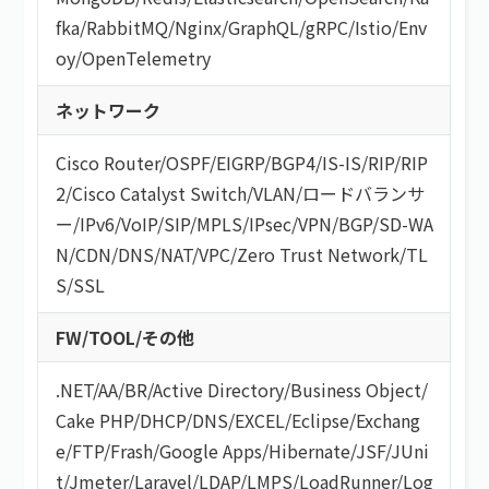
fka
/
RabbitMQ
/
Nginx
/
GraphQL
/
gRPC
/
Istio
/
Env
oy
/
OpenTelemetry
ネットワーク
Cisco Router
/
OSPF
/
EIGRP
/
BGP4
/
IS-IS
/
RIP
/
RIP
2
/
Cisco Catalyst Switch
/
VLAN
/
ロードバランサ
ー
/
IPv6
/
VoIP
/
SIP
/
MPLS
/
IPsec
/
VPN
/
BGP
/
SD-WA
N
/
CDN
/
DNS
/
NAT
/
VPC
/
Zero Trust Network
/
TL
S/SSL
FW/TOOL/その他
.NET
/
AA/BR
/
Active Directory
/
Business Object
/
Cake PHP
/
DHCP
/
DNS
/
EXCEL
/
Eclipse
/
Exchang
e
/
FTP
/
Frash
/
Google Apps
/
Hibernate
/
JSF
/
JUni
t
/
Jmeter
/
Laravel
/
LDAP
/
LMPS
/
LoadRunner
/
Log