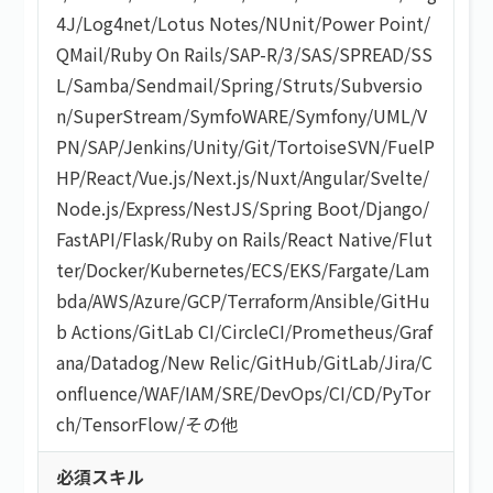
4J
/
Log4net
/
Lotus Notes
/
NUnit
/
Power Point
/
QMail
/
Ruby On Rails
/
SAP-R/3
/
SAS
/
SPREAD
/
SS
L
/
Samba
/
Sendmail
/
Spring
/
Struts
/
Subversio
n
/
SuperStream
/
SymfoWARE
/
Symfony
/
UML
/
V
PN
/
SAP
/
Jenkins
/
Unity
/
Git
/
TortoiseSVN
/
FuelP
HP
/
React
/
Vue.js
/
Next.js
/
Nuxt
/
Angular
/
Svelte
/
Node.js
/
Express
/
NestJS
/
Spring Boot
/
Django
/
FastAPI
/
Flask
/
Ruby on Rails
/
React Native
/
Flut
ter
/
Docker
/
Kubernetes
/
ECS
/
EKS
/
Fargate
/
Lam
bda
/
AWS
/
Azure
/
GCP
/
Terraform
/
Ansible
/
GitHu
b Actions
/
GitLab CI
/
CircleCI
/
Prometheus
/
Graf
ana
/
Datadog
/
New Relic
/
GitHub
/
GitLab
/
Jira
/
C
onfluence
/
WAF
/
IAM
/
SRE
/
DevOps
/
CI/CD
/
PyTor
ch
/
TensorFlow
/
その他
必須スキル