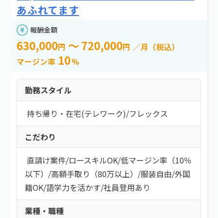
あふれてます
報酬金額
630,000
～ 720,000
円
円
／月（税込）
10
マージン率
%
勤務スタイル
持ち帰り・在宅(テレワーク)
/
フレックス
こだわり
直請け案件
/
ロースキルOK
/
低マージン率（10％
以下）
/
高額手取り（80万以上）
/
服装自由
/
外国
籍OK
/
語学力を活かす
/
社員登用あり
業種・職種