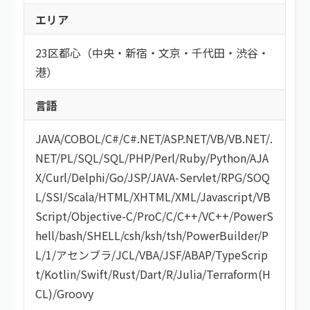
こだわり
エリア
持ち帰り・在宅(テレワーク)
フレックス
フリーワード
直請け案件
23区都心（中央・新宿・文京・千代田・渋谷・
通勤
ロースキルOK
港）
短期間（3ヶ月以内）
低マージン率（10％以下）
短時間（主婦＆主夫向け）
言語
高額手取り（80万以上）
案件開始日
支払サイト30日以内
JAVA
/
COBOL
/
C#/C#.NET
/
ASP.NET
/
VB/VB.NET
/
.
服装自由
NET
/
PL/SQL
/
SQL
/
PHP
/
Perl
/
Ruby
/
Python
/
AJA
シニア歓迎
X
/
Curl
/
Delphi
/
Go
/
JSP
/
JAVA-Servlet
/
RPG
/
SOQ
外国籍OK
L
/
SSI
/
Scala
/
HTML/XHTML
/
XML
/
Javascript
/
VB
語学力を活かす
検索する
Script
/
Objective-C
/
ProC
/
C
/
C++
/
VC++
/
PowerS
社保あり
hell
/
bash/SHELL
/
csh
/
ksh
/
tsh
/
PowerBuilder
/
P
社員登用あり
L/1
/
アセンブラ
/
JCL
/
VBA
/
JSF
/
ABAP
/
TypeScrip
t
/
Kotlin
/
Swift
/
Rust
/
Dart
/
R
/
Julia
/
Terraform(H
CL)
/
Groovy