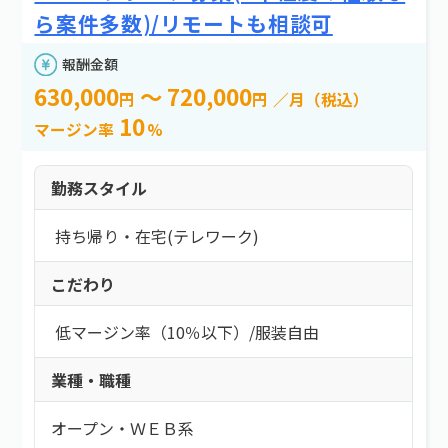
e案件とは？
新着情報
よくある質問
エリア
ら案件多数)/リモートも相談可
お問い合わせ
報酬金額
エリアを選択する
630,000
～ 720,000
円
円
／月（税込）
10
マージン率
%
報酬金額
勤務スタイル
以上
持ち帰り・在宅(テレワーク)
以下
こだわり
必要スキル
低マージン率（10％以下）
/
服装自由
必要スキルを選択する
業種・職種
FW/TOOL/その他：
Sendmail
オープン・ＷＥＢ系
勤務スタイル