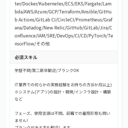
ter
/
Docker
/
Kubernetes
/
ECS
/
EKS
/
Fargate
/
Lam
bda
/
AWS
/
Azure
/
GCP
/
Terraform
/
Ansible
/
GitHu
b Actions
/
GitLab CI
/
CircleCI
/
Prometheus
/
Graf
ana
/
Datadog
/
New Relic
/
GitHub
/
GitLab
/
Jira
/
C
onfluence
/
IAM
/
SRE
/
DevOps
/
CI/CD
/
PyTorch
/
Te
nsorFlow
/
その他
必須スキル
学歴不問/第二新卒歓迎/ブランクOK
IT業界での何らかの実務経験をお持ちの方(6か月以上)
※システム(アプリ)の設計・開発/インフラ設計・構築
など
フェーズ、使用言語は不問。前職での雇用形態も問い
ません!
ブランクがある方も歓迎します。