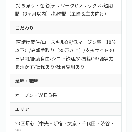
持ち帰り・在宅(テレワーク)
/
フレックス
/
短期
間（3ヶ月以内）
/
短時間（主婦＆主夫向け）
こだわり
直請け案件
/
ロースキルOK
/
低マージン率（10％
以下）
/
高額手取り（80万以上）
/
支払サイト30
日以内
/
服装自由
/
シニア歓迎
/
外国籍OK
/
語学力
を活かす
/
社保あり
/
社員登用あり
業種・職種
オープン・ＷＥＢ系
エリア
23区都心（中央・新宿・文京・千代田・渋谷・
港）