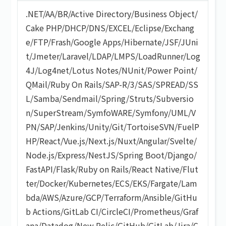
.NET
/
AA/BR
/
Active Directory
/
Business Object
/
Cake PHP
/
DHCP
/
DNS
/
EXCEL
/
Eclipse
/
Exchang
e
/
FTP
/
Frash
/
Google Apps
/
Hibernate
/
JSF
/
JUni
t
/
Jmeter
/
Laravel
/
LDAP
/
LMPS
/
LoadRunner
/
Log
4J
/
Log4net
/
Lotus Notes
/
NUnit
/
Power Point
/
QMail
/
Ruby On Rails
/
SAP-R/3
/
SAS
/
SPREAD
/
SS
L
/
Samba
/
Sendmail
/
Spring
/
Struts
/
Subversio
n
/
SuperStream
/
SymfoWARE
/
Symfony
/
UML
/
V
PN
/
SAP
/
Jenkins
/
Unity
/
Git
/
TortoiseSVN
/
FuelP
HP
/
React
/
Vue.js
/
Next.js
/
Nuxt
/
Angular
/
Svelte
/
Node.js
/
Express
/
NestJS
/
Spring Boot
/
Django
/
FastAPI
/
Flask
/
Ruby on Rails
/
React Native
/
Flut
ter
/
Docker
/
Kubernetes
/
ECS
/
EKS
/
Fargate
/
Lam
bda
/
AWS
/
Azure
/
GCP
/
Terraform
/
Ansible
/
GitHu
b Actions
/
GitLab CI
/
CircleCI
/
Prometheus
/
Graf
ana
/
Datadog
/
New Relic
/
GitHub
/
GitLab
/
Jira
/
C