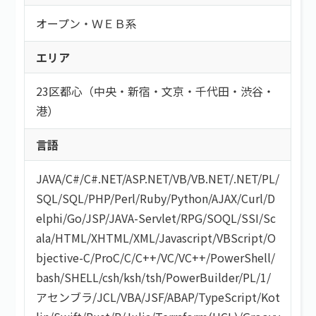
オープン・ＷＥＢ系
エリア
23区都心（中央・新宿・文京・千代田・渋谷・
港）
言語
JAVA
/
C#/C#.NET
/
ASP.NET
/
VB/VB.NET
/
.NET
/
PL/
SQL
/
SQL
/
PHP
/
Perl
/
Ruby
/
Python
/
AJAX
/
Curl
/
D
elphi
/
Go
/
JSP
/
JAVA-Servlet
/
RPG
/
SOQL
/
SSI
/
Sc
ala
/
HTML/XHTML
/
XML
/
Javascript
/
VBScript
/
O
bjective-C
/
ProC
/
C
/
C++
/
VC
/
VC++
/
PowerShell
/
bash/SHELL
/
csh
/
ksh
/
tsh
/
PowerBuilder
/
PL/1
/
アセンブラ
/
JCL
/
VBA
/
JSF
/
ABAP
/
TypeScript
/
Kot