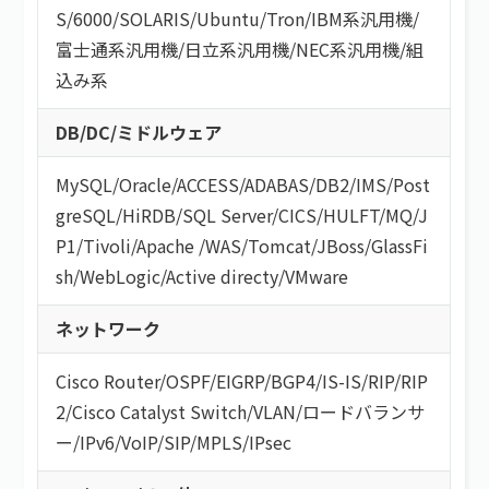
S/6000
/
SOLARIS
/
Ubuntu
/
Tron
/
IBM系汎用機
/
富士通系汎用機
/
日立系汎用機
/
NEC系汎用機
/
組
込み系
DB/DC/ミドルウェア
MySQL
/
Oracle
/
ACCESS
/
ADABAS
/
DB2
/
IMS
/
Post
greSQL
/
HiRDB
/
SQL Server
/
CICS
/
HULFT
/
MQ
/
J
P1
/
Tivoli
/
Apache
/
WAS
/
Tomcat
/
JBoss
/
GlassFi
sh
/
WebLogic
/
Active directy
/
VMware
ネットワーク
Cisco Router
/
OSPF
/
EIGRP
/
BGP4
/
IS-IS
/
RIP
/
RIP
2
/
Cisco Catalyst Switch
/
VLAN
/
ロードバランサ
ー
/
IPv6
/
VoIP
/
SIP
/
MPLS
/
IPsec