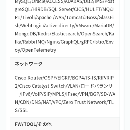
MySQL
/
Oracle
/
ACCESS
/
ADABAS
/
DB2
/
IMS
/
Post
greSQL
/
HiRDB
/
SQL Server
/
CICS
/
HULFT
/
MQ
/
J
P1
/
Tivoli
/
Apache
/
WAS
/
Tomcat
/
JBoss
/
GlassFi
sh
/
WebLogic
/
Active directy
/
VMware
/
MariaDB
/
MongoDB
/
Redis
/
Elasticsearch
/
OpenSearch
/
Ka
fka
/
RabbitMQ
/
Nginx
/
GraphQL
/
gRPC
/
Istio
/
Env
oy
/
OpenTelemetry
ネットワーク
Cisco Router
/
OSPF
/
EIGRP
/
BGP4
/
IS-IS
/
RIP
/
RIP
2
/
Cisco Catalyst Switch
/
VLAN
/
ロードバランサ
ー
/
IPv6
/
VoIP
/
SIP
/
MPLS
/
IPsec
/
VPN
/
BGP
/
SD-WA
N
/
CDN
/
DNS
/
NAT
/
VPC
/
Zero Trust Network
/
TL
S/SSL
FW/TOOL/その他