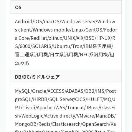
OS
Android
/
iOS
/
macOS
/
Windows server
/
Window
s client
/
Windows mobile
/
Linux
/
CentOS
/
Fedor
a Core
/
RedHat
/
zlinux
/
UNIX
/
AIX
/
BSD
/
HP-UX
/
R
S/6000
/
SOLARIS
/
Ubuntu
/
Tron
/
IBM系汎用機
/
富士通系汎用機
/
日立系汎用機
/
NEC系汎用機
/
組
込み系
DB/DC/ミドルウェア
MySQL
/
Oracle
/
ACCESS
/
ADABAS
/
DB2
/
IMS
/
Post
greSQL
/
HiRDB
/
SQL Server
/
CICS
/
HULFT
/
MQ
/
J
P1
/
Tivoli
/
Apache
/
WAS
/
Tomcat
/
JBoss
/
GlassFi
sh
/
WebLogic
/
Active directy
/
VMware
/
MariaDB
/
MongoDB
/
Redis
/
Elasticsearch
/
OpenSearch
/
Ka
fka
/
RabbitMQ
/
Nginx
/
GraphQL
/
gRPC
/
Istio
/
Env