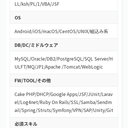
LL
/
ksh
/
PL/1
/
VBA
/
JSF
OS
Android
/
iOS
/
macOS
/
CentOS
/
UNIX
/
組込み系
DB/DC/ミドルウェア
MySQL
/
Oracle
/
DB2
/
PostgreSQL
/
SQL Server
/
H
ULFT
/
MQ
/
JP1
/
Apache
/
Tomcat
/
WebLogic
FW/TOOL/その他
Cake PHP
/
DHCP
/
Google Apps
/
JSF
/
JUnit
/
Larav
el
/
Log4net
/
Ruby On Rails
/
SSL
/
Samba
/
Sendm
ail
/
Spring
/
Struts
/
Symfony
/
VPN
/
SAP
/
Unity
/
Git
必須スキル