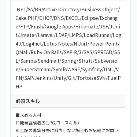
.NET
/
AA/BR
/
Active Directory
/
Business Object
/
Cake PHP
/
DHCP
/
DNS
/
EXCEL
/
Eclipse
/
Exchang
e
/
FTP
/
Frash
/
Google Apps
/
Hibernate
/
JSF
/
JUni
t
/
Jmeter
/
Laravel
/
LDAP
/
LMPS
/
LoadRunner
/
Log
4J
/
Log4net
/
Lotus Notes
/
NUnit
/
Power Point
/
QMail
/
Ruby On Rails
/
SAP-R/3
/
SAS
/
SPREAD
/
SS
L
/
Samba
/
Sendmail
/
Spring
/
Struts
/
Subversio
n
/
SuperStream
/
SymfoWARE
/
Symfony
/
UML
/
V
PN
/
SAP
/
Jenkins
/
Unity
/
Git
/
TortoiseSVN
/
FuelP
HP
必須スキル
■求める人材
IT開発経験者(SE,PG,ロースキル）
※上記の募集分野に該当しない場合もお気軽にお問い