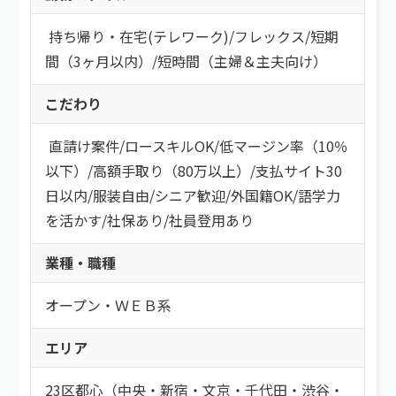
持ち帰り・在宅(テレワーク)
/
フレックス
/
短期
間（3ヶ月以内）
/
短時間（主婦＆主夫向け）
こだわり
直請け案件
/
ロースキルOK
/
低マージン率（10％
以下）
/
高額手取り（80万以上）
/
支払サイト30
日以内
/
服装自由
/
シニア歓迎
/
外国籍OK
/
語学力
を活かす
/
社保あり
/
社員登用あり
業種・職種
オープン・ＷＥＢ系
エリア
23区都心（中央・新宿・文京・千代田・渋谷・