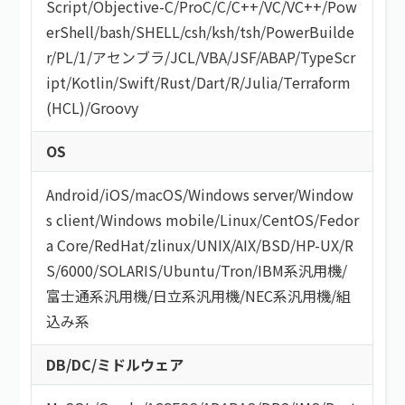
Script
/
Objective-C
/
ProC
/
C
/
C++
/
VC
/
VC++
/
Pow
erShell
/
bash/SHELL
/
csh
/
ksh
/
tsh
/
PowerBuilde
r
/
PL/1
/
アセンブラ
/
JCL
/
VBA
/
JSF
/
ABAP
/
TypeScr
ipt
/
Kotlin
/
Swift
/
Rust
/
Dart
/
R
/
Julia
/
Terraform
(HCL)
/
Groovy
OS
Android
/
iOS
/
macOS
/
Windows server
/
Window
s client
/
Windows mobile
/
Linux
/
CentOS
/
Fedor
a Core
/
RedHat
/
zlinux
/
UNIX
/
AIX
/
BSD
/
HP-UX
/
R
S/6000
/
SOLARIS
/
Ubuntu
/
Tron
/
IBM系汎用機
/
富士通系汎用機
/
日立系汎用機
/
NEC系汎用機
/
組
込み系
DB/DC/ミドルウェア