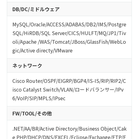
DB/DC/ミドルウェア
MySQL
/
Oracle
/
ACCESS
/
ADABAS
/
DB2
/
IMS
/
Postgre
SQL
/
HiRDB
/
SQL Server
/
CICS
/
HULFT
/
MQ
/
JP1
/
Tiv
oli
/
Apache
/
WAS
/
Tomcat
/
JBoss
/
GlassFish
/
WebLo
gic
/
Active directy
/
VMware
ネットワーク
Cisco Router
/
OSPF
/
EIGRP
/
BGP4
/
IS-IS
/
RIP
/
RIP2
/
C
isco Catalyst Switch
/
VLAN
/
ロードバランサー
/
IPv
6
/
VoIP
/
SIP
/
MPLS
/
IPsec
FW/TOOL/その他
.NET
/
AA/BR
/
Active Directory
/
Business Object
/
Cak
e PHP
/
DHCP
/
DNS
/
EXCEL
/
Eclipse
/
Exchange
/
FTP
/
F