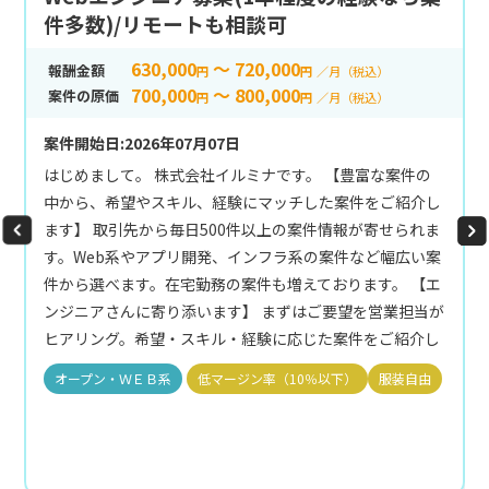
件多数)/リモートも相談可
630,000
～ 720,000
報酬金額
円
円
／月（税込）
700,000
～ 800,000
案件の原価
円
円
／月（税込）
案件開始日:2026年07月07日
はじめまして。 株式会社イルミナです。 【豊富な案件の
中から、希望やスキル、経験にマッチした案件をご紹介し
ます】 取引先から毎日500件以上の案件情報が寄せられま
す。Web系やアプリ開発、インフラ系の案件など幅広い案
件から選べます。在宅勤務の案件も増えております。 【エ
ンジニアさんに寄り添います】 まずはご要望を営業担当が
ヒアリング。希望・スキル・経験に応じた案件をご紹介し
ます。自身の希望が不明瞭でも大丈夫。いくつか質問に答
オープン・ＷＥＢ系
低マージン率（10％以下）
服装自由
えるだけで、最適な案件をご提案します。 希望のプ…