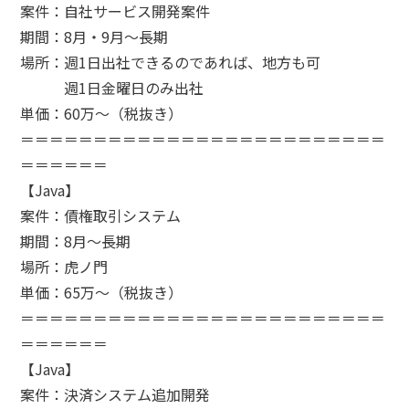
こだわり
持ち帰り・在宅(テレワーク)
案件：自社サービス開発案件
フレックス
期間：8月・9月～長期
フリーワード
直請け案件
通勤
場所：週1日出社できるのであれば、地方も可
ロースキルOK
短期間（3ヶ月以内）
週1日金曜日のみ出社
低マージン率（10％以下）
短時間（主婦＆主夫向け）
単価：60万～（税抜き）
高額手取り（80万以上）
＝＝＝＝＝＝＝＝＝＝＝＝＝＝＝＝＝＝＝＝＝＝＝＝＝
案件開始日
支払サイト30日以内
＝＝＝＝＝＝
服装自由
【Java】
シニア歓迎
案件：債権取引システム
外国籍OK
期間：8月～長期
語学力を活かす
検索する
場所：虎ノ門
社保あり
単価：65万～（税抜き）
社員登用あり
＝＝＝＝＝＝＝＝＝＝＝＝＝＝＝＝＝＝＝＝＝＝＝＝＝
＝＝＝＝＝＝
【Java】
案件：決済システム追加開発