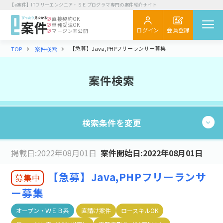
【e案件】ITフリーエンジニア・ＳＥプログラマ専門の案件紹介サイト
直接契約
OK
単発受注
OK
会員登録
ログイン
マージン率公開
【急募】Java,PHPフリーランサー募集
TOP
案件検索
案件を探す
閲覧履歴
案件検索
気になる
スカウト
検索条件を変更
エンジニア向け
初めてご利用の方へ
お役立ちコラム
6,095
掲載日:2022年08月01日
案件開始日:2022年08月01日
現在の条件：
件
検索する
企業さま向け
業種・職種
【急募】Java,PHPフリーランサ
募集中
初めてご利用の企業さまへ
ー募集
業種・職種を選択する
お役立ち情報
オープン・ＷＥＢ系
直請け案件
ロースキルOK