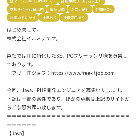
低マージン率（10％以下）
高額手取り（80万以上）
e案件とは？
新着情報
よくある質問
エリア
支払サイト30日以内
服装自由
シニア歓迎
外国籍OK
お問い合わせ
語学力を活かす
社保あり
社員登用あり
エリアを選択する
はじめまして。
株式会社イルミナです。
報酬金額
弊社ではITに特化したSE、PGフリーランサ様を募集し
以上
ております。
フリーITジョブ：https://www.free-itjob.com
以下
今回、Java、PHP開発エンジニアを募集いたします。
必要スキル
下記は一部の案件であり、ほかの募集は上記のサイトか
らご参照お願い致します。
必要スキルを選択する
＝＝＝＝＝＝＝＝＝＝＝＝＝＝＝＝＝＝＝＝＝＝＝＝＝
＝＝＝＝＝＝
勤務スタイル
【Java】