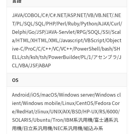
言語
JAVA
/
COBOL
/
C#/C#.NET
/
ASP.NET
/
VB/VB.NET
/
.NE
T
/
PL/SQL
/
SQL
/
PHP
/
Perl
/
Ruby
/
Python
/
AJAX
/
Curl
/
Delphi
/
Go
/
JSP
/
JAVA-Servlet
/
RPG
/
SOQL
/
SSI
/
Scal
a
/
HTML/XHTML
/
XML
/
Javascript
/
VBScript
/
Object
ive-C
/
ProC
/
C
/
C++
/
VC
/
VC++
/
PowerShell
/
bash/SH
ELL
/
csh
/
ksh
/
tsh
/
PowerBuilder
/
PL/1
/
アセンブラ
/
J
CL
/
VBA
/
JSF
/
ABAP
OS
Android
/
iOS
/
macOS
/
Windows server
/
Windows cl
ient
/
Windows mobile
/
Linux
/
CentOS
/
Fedora Cor
e
/
RedHat
/
zlinux
/
UNIX
/
AIX
/
BSD
/
HP-UX
/
RS/6000
/
SOLARIS
/
Ubuntu
/
Tron
/
IBM系汎用機
/
富士通系汎
用機
/
日立系汎用機
/
NEC系汎用機
/
組込み系