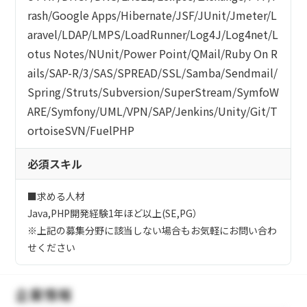
rash
/
Google Apps
/
Hibernate
/
JSF
/
JUnit
/
Jmeter
/
L
aravel
/
LDAP
/
LMPS
/
LoadRunner
/
Log4J
/
Log4net
/
L
otus Notes
/
NUnit
/
Power Point
/
QMail
/
Ruby On R
ails
/
SAP-R/3
/
SAS
/
SPREAD
/
SSL
/
Samba
/
Sendmail
/
Spring
/
Struts
/
Subversion
/
SuperStream
/
SymfoW
ARE
/
Symfony
/
UML
/
VPN
/
SAP
/
Jenkins
/
Unity
/
Git
/
T
ortoiseSVN
/
FuelPHP
必須スキル
■求める人材
Java,PHP開発経験1年ほど以上(SE,PG）
※上記の募集分野に該当しない場合もお気軽にお問い合わ
せください
企業情報