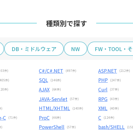
種類別で探す
DB・ミドルウェア
NW
FW・TOOL・
C#/C#.NET
ASP.NET
933件)
(497件)
(212件)
SQL
PHP
(405件)
(146件)
(247件)
AJAX
Curl
120件)
(64件)
(37件)
JAVA-Servlet
RPG
(57件)
(43件)
HTML/XHTML
XML
件)
(140件)
(40件)
e-C
ProC
C
(71件)
(46件)
(124件)
PowerShell
bash/SHELL
件)
(57件)
(15