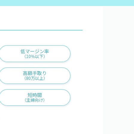
高額手取り（80万以上）
語学力を活かす
低マージン率
（10％以下）
高額手取り
（80万以上）
×閉じる
短時間
（主婦向け）