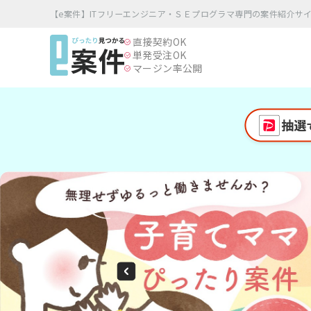
【e案件】ITフリーエンジニア・ＳＥプログラマ専門の案件紹介サ
直接契約
OK
単発受注
OK
マージン率公開