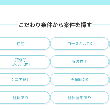
間（主婦＆主夫向け）
け案件
ロースキルOK
低マージン率（10％以下）
こだわり条件から案件を探す
サイト30日以内
服装自由
シニア歓迎
外国籍OK
あり
社員登用あり
在宅
ロースキルOK
案件開始日
短期間
服装自由
（3ヶ月以内）
シニア歓迎
外国籍OK
社保あり
社員登用あり