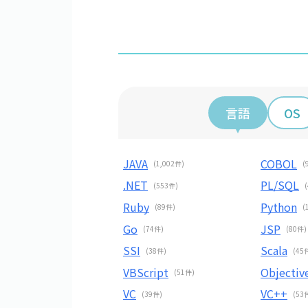
言語
OS
JAVA
COBOL
(1,002件)
(
.NET
PL/SQL
(553件)
Ruby
Python
(89件)
(
Go
JSP
(74件)
(80件)
SSI
Scala
(38件)
(45
VBScript
Objectiv
(51件)
VC
VC++
(39件)
(53