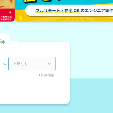
6
件
〜
＋詳細検索
3ヶ月以内）