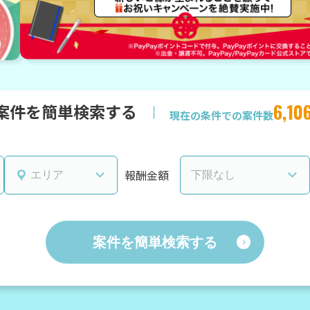
6,10
案件を簡単検索する
現在の条件での案件数
報酬金額
案件を簡単検索する
スキルを選択する
帰り・在宅(テレワーク)
フレックス
通勤
短期間（