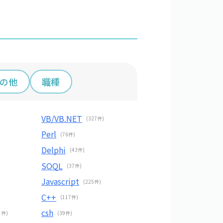
その他
職種
VB/VB.NET
(327件)
Perl
(76件)
Delphi
(43件)
SOQL
(37件)
Javascript
(225件)
C++
(117件)
csh
1件)
(39件)