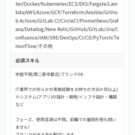
ter
/
Docker
/
Kubernetes
/
ECS
/
EKS
/
Fargate
/
Lam
bda
/
AWS
/
Azure
/
GCP
/
Terraform
/
Ansible
/
GitHu
b Actions
/
GitLab CI
/
CircleCI
/
Prometheus
/
Graf
ana
/
Datadog
/
New Relic
/
GitHub
/
GitLab
/
Jira
/
C
onfluence
/
IAM
/
SRE
/
DevOps
/
CI/CD
/
PyTorch
/
Te
nsorFlow
/
その他
必須スキル
学歴不問/第二新卒歓迎/ブランクOK
IT業界での何らかの実務経験をお持ちの方(6か月以上)
※システム(アプリ)の設計・開発/インフラ設計・構築
など
フェーズ、使用言語は不問。前職での雇用形態も問い
ません!
ブランクがある方も歓迎します。