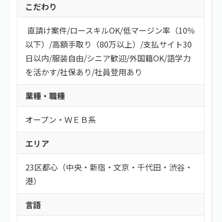
こだわり
直請け案件
/
ロースキルOK
/
低マージン率（10％
以下）
/
高額手取り（80万以上）
/
支払サイト30
日以内
/
服装自由
/
シニア歓迎
/
外国籍OK
/
語学力
を活かす
/
社保あり
/
社員登用あり
業種・職種
オープン・ＷＥＢ系
エリア
23区都心（中央・新宿・文京・千代田・渋谷・
港）
言語