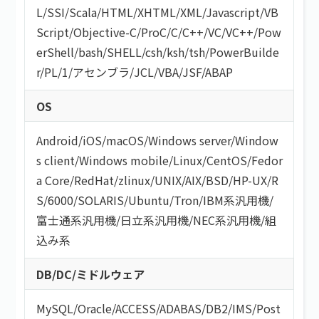
L
/
SSI
/
Scala
/
HTML/XHTML
/
XML
/
Javascript
/
VB
Script
/
Objective-C
/
ProC
/
C
/
C++
/
VC
/
VC++
/
Pow
erShell
/
bash/SHELL
/
csh
/
ksh
/
tsh
/
PowerBuilde
r
/
PL/1
/
アセンブラ
/
JCL
/
VBA
/
JSF
/
ABAP
OS
Android
/
iOS
/
macOS
/
Windows server
/
Window
s client
/
Windows mobile
/
Linux
/
CentOS
/
Fedor
a Core
/
RedHat
/
zlinux
/
UNIX
/
AIX
/
BSD
/
HP-UX
/
R
S/6000
/
SOLARIS
/
Ubuntu
/
Tron
/
IBM系汎用機
/
富士通系汎用機
/
日立系汎用機
/
NEC系汎用機
/
組
込み系
DB/DC/ミドルウェア
MySQL
/
Oracle
/
ACCESS
/
ADABAS
/
DB2
/
IMS
/
Post