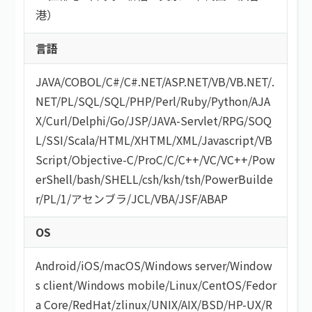
港）
言語
JAVA
/
COBOL
/
C#/C#.NET
/
ASP.NET
/
VB/VB.NET
/
.
NET
/
PL/SQL
/
SQL
/
PHP
/
Perl
/
Ruby
/
Python
/
AJA
X
/
Curl
/
Delphi
/
Go
/
JSP
/
JAVA-Servlet
/
RPG
/
SOQ
L
/
SSI
/
Scala
/
HTML/XHTML
/
XML
/
Javascript
/
VB
Script
/
Objective-C
/
ProC
/
C
/
C++
/
VC
/
VC++
/
Pow
erShell
/
bash/SHELL
/
csh
/
ksh
/
tsh
/
PowerBuilde
r
/
PL/1
/
アセンブラ
/
JCL
/
VBA
/
JSF
/
ABAP
OS
Android
/
iOS
/
macOS
/
Windows server
/
Window
s client
/
Windows mobile
/
Linux
/
CentOS
/
Fedor
a Core
/
RedHat
/
zlinux
/
UNIX
/
AIX
/
BSD
/
HP-UX
/
R