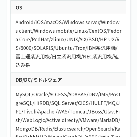
OS
Android
/
iOS
/
macOS
/
Windows server
/
Window
s client
/
Windows mobile
/
Linux
/
CentOS
/
Fedor
a Core
/
RedHat
/
zlinux
/
UNIX
/
AIX
/
BSD
/
HP-UX
/
R
S/6000
/
SOLARIS
/
Ubuntu
/
Tron
/
IBM系汎用機
/
富士通系汎用機
/
日立系汎用機
/
NEC系汎用機
/
組
込み系
DB/DC/ミドルウェア
MySQL
/
Oracle
/
ACCESS
/
ADABAS
/
DB2
/
IMS
/
Post
greSQL
/
HiRDB
/
SQL Server
/
CICS
/
HULFT
/
MQ
/
J
P1
/
Tivoli
/
Apache
/
WAS
/
Tomcat
/
JBoss
/
GlassFi
sh
/
WebLogic
/
Active directy
/
VMware
/
MariaDB
/
MongoDB
/
Redis
/
Elasticsearch
/
OpenSearch
/
Ka
fka
/
RabbitMQ
/
Nginx
/
GraphQL
/
gRPC
/
Istio
/
Env