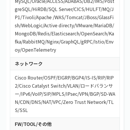
MySQL
/
Oracle
/
ACCESS
/
ADABAS
/
DB2
/
IMS
/
Post
greSQL
/
HiRDB
/
SQL Server
/
CICS
/
HULFT
/
MQ
/
J
P1
/
Tivoli
/
Apache
/
WAS
/
Tomcat
/
JBoss
/
GlassFi
sh
/
WebLogic
/
Active directy
/
VMware
/
MariaDB
/
MongoDB
/
Redis
/
Elasticsearch
/
OpenSearch
/
Ka
fka
/
RabbitMQ
/
Nginx
/
GraphQL
/
gRPC
/
Istio
/
Env
oy
/
OpenTelemetry
ネットワーク
Cisco Router
/
OSPF
/
EIGRP
/
BGP4
/
IS-IS
/
RIP
/
RIP
2
/
Cisco Catalyst Switch
/
VLAN
/
ロードバランサ
ー
/
IPv6
/
VoIP
/
SIP
/
MPLS
/
IPsec
/
VPN
/
BGP
/
SD-WA
N
/
CDN
/
DNS
/
NAT
/
VPC
/
Zero Trust Network
/
TL
S/SSL
FW/TOOL/その他