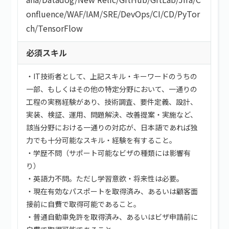
onfluence
/
WAF
/
IAM
/
SRE
/
DevOps
/
CI/CD
/
PyTor
ch
/
TensorFlow
必須スキル
・IT技術者として、上記スキル・キーワードのうちの
一部、もしくはその他の特定分野において、一通りの
工程の実務経験があり、技術調査、要件定義、設計、
実装、検証、運用、問題解決、改善提案・実施など、
該当分野における一通りの対応が、日本語であれば独
力でも十分可能なスキル・経験を有すること。
・学歴不問（サポート可能なビザの種類には影響有
り）
・英語力不問。ただし学習意欲・将来性は必要。
・現在有効なパスポートを取得済み、あるいは顧客面
接前に自費で取得可能であること。
・普通自動車免許を取得済み、あるいはビザ申請前に