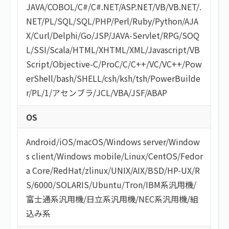
JAVA
/
COBOL
/
C#/C#.NET
/
ASP.NET
/
VB/VB.NET
/
.
NET
/
PL/SQL
/
SQL
/
PHP
/
Perl
/
Ruby
/
Python
/
AJA
X
/
Curl
/
Delphi
/
Go
/
JSP
/
JAVA-Servlet
/
RPG
/
SOQ
L
/
SSI
/
Scala
/
HTML/XHTML
/
XML
/
Javascript
/
VB
Script
/
Objective-C
/
ProC
/
C
/
C++
/
VC
/
VC++
/
Pow
erShell
/
bash/SHELL
/
csh
/
ksh
/
tsh
/
PowerBuilde
r
/
PL/1
/
アセンブラ
/
JCL
/
VBA
/
JSF
/
ABAP
OS
Android
/
iOS
/
macOS
/
Windows server
/
Window
s client
/
Windows mobile
/
Linux
/
CentOS
/
Fedor
a Core
/
RedHat
/
zlinux
/
UNIX
/
AIX
/
BSD
/
HP-UX
/
R
S/6000
/
SOLARIS
/
Ubuntu
/
Tron
/
IBM系汎用機
/
富士通系汎用機
/
日立系汎用機
/
NEC系汎用機
/
組
込み系