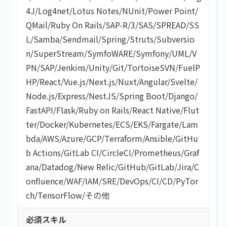
4J
/
Log4net
/
Lotus Notes
/
NUnit
/
Power Point
/
QMail
/
Ruby On Rails
/
SAP-R/3
/
SAS
/
SPREAD
/
SS
L
/
Samba
/
Sendmail
/
Spring
/
Struts
/
Subversio
n
/
SuperStream
/
SymfoWARE
/
Symfony
/
UML
/
V
PN
/
SAP
/
Jenkins
/
Unity
/
Git
/
TortoiseSVN
/
FuelP
HP
/
React
/
Vue.js
/
Next.js
/
Nuxt
/
Angular
/
Svelte
/
Node.js
/
Express
/
NestJS
/
Spring Boot
/
Django
/
FastAPI
/
Flask
/
Ruby on Rails
/
React Native
/
Flut
ter
/
Docker
/
Kubernetes
/
ECS
/
EKS
/
Fargate
/
Lam
bda
/
AWS
/
Azure
/
GCP
/
Terraform
/
Ansible
/
GitHu
b Actions
/
GitLab CI
/
CircleCI
/
Prometheus
/
Graf
ana
/
Datadog
/
New Relic
/
GitHub
/
GitLab
/
Jira
/
C
onfluence
/
WAF
/
IAM
/
SRE
/
DevOps
/
CI/CD
/
PyTor
ch
/
TensorFlow
/
その他
必須スキル