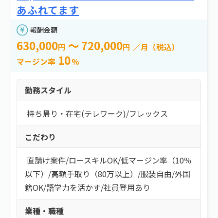
あふれてます
報酬金額
630,000
～ 720,000
円
円
／月（税込）
10
マージン率
%
勤務スタイル
持ち帰り・在宅(テレワーク)
/
フレックス
こだわり
直請け案件
/
ロースキルOK
/
低マージン率（10％
以下）
/
高額手取り（80万以上）
/
服装自由
/
外国
籍OK
/
語学力を活かす
/
社員登用あり
業種・職種