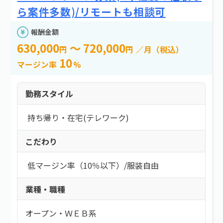
e案件とは？
新着情報
よくある質問
エリア
ら案件多数)/リモートも相談可
お問い合わせ
報酬金額
エリアを選択する
630,000
～ 720,000
円
円
／月（税込）
10
マージン率
%
報酬金額
勤務スタイル
以上
持ち帰り・在宅(テレワーク)
以下
こだわり
必要スキル
低マージン率（10％以下）
/
服装自由
必要スキルを選択する
業種・職種
OS：
BSD
オープン・ＷＥＢ系
勤務スタイル