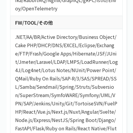
oy
/
OpenTelemetry
FW/TOOL/その他
.NET
/
AA/BR
/
Active Directory
/
Business Object
/
Cake PHP
/
DHCP
/
DNS
/
EXCEL
/
Eclipse
/
Exchang
e
/
FTP
/
Frash
/
Google Apps
/
Hibernate
/
JSF
/
JUni
t
/
Jmeter
/
Laravel
/
LDAP
/
LMPS
/
LoadRunner
/
Log
4J
/
Log4net
/
Lotus Notes
/
NUnit
/
Power Point
/
QMail
/
Ruby On Rails
/
SAP-R/3
/
SAS
/
SPREAD
/
SS
L
/
Samba
/
Sendmail
/
Spring
/
Struts
/
Subversio
n
/
SuperStream
/
SymfoWARE
/
Symfony
/
UML
/
V
PN
/
SAP
/
Jenkins
/
Unity
/
Git
/
TortoiseSVN
/
FuelP
HP
/
React
/
Vue.js
/
Next.js
/
Nuxt
/
Angular
/
Svelte
/
Node.js
/
Express
/
NestJS
/
Spring Boot
/
Django
/
FastAPI
/
Flask
/
Ruby on Rails
/
React Native
/
Flut