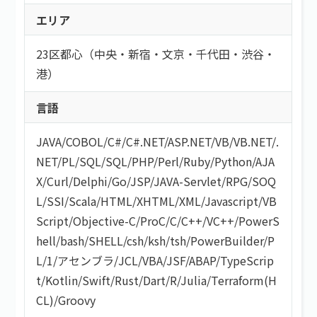
こだわり
エリア
持ち帰り・在宅(テレワーク)
フレックス
フリーワード
直請け案件
23区都心（中央・新宿・文京・千代田・渋谷・
通勤
ロースキルOK
港）
短期間（3ヶ月以内）
低マージン率（10％以下）
短時間（主婦＆主夫向け）
言語
高額手取り（80万以上）
案件開始日
支払サイト30日以内
JAVA
/
COBOL
/
C#/C#.NET
/
ASP.NET
/
VB/VB.NET
/
.
服装自由
NET
/
PL/SQL
/
SQL
/
PHP
/
Perl
/
Ruby
/
Python
/
AJA
シニア歓迎
X
/
Curl
/
Delphi
/
Go
/
JSP
/
JAVA-Servlet
/
RPG
/
SOQ
外国籍OK
L
/
SSI
/
Scala
/
HTML/XHTML
/
XML
/
Javascript
/
VB
語学力を活かす
検索する
Script
/
Objective-C
/
ProC
/
C
/
C++
/
VC++
/
PowerS
社保あり
hell
/
bash/SHELL
/
csh
/
ksh
/
tsh
/
PowerBuilder
/
P
社員登用あり
L/1
/
アセンブラ
/
JCL
/
VBA
/
JSF
/
ABAP
/
TypeScrip
t
/
Kotlin
/
Swift
/
Rust
/
Dart
/
R
/
Julia
/
Terraform(H
CL)
/
Groovy