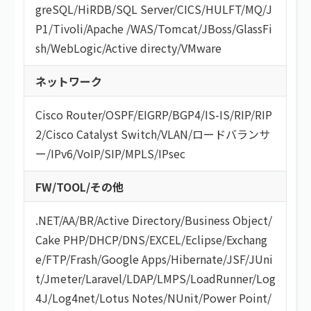
greSQL
/
HiRDB
/
SQL Server
/
CICS
/
HULFT
/
MQ
/
J
P1
/
Tivoli
/
Apache
/
WAS
/
Tomcat
/
JBoss
/
GlassFi
sh
/
WebLogic
/
Active directy
/
VMware
ネットワーク
Cisco Router
/
OSPF
/
EIGRP
/
BGP4
/
IS-IS
/
RIP
/
RIP
2
/
Cisco Catalyst Switch
/
VLAN
/
ロードバランサ
ー
/
IPv6
/
VoIP
/
SIP
/
MPLS
/
IPsec
FW/TOOL/その他
.NET
/
AA/BR
/
Active Directory
/
Business Object
/
Cake PHP
/
DHCP
/
DNS
/
EXCEL
/
Eclipse
/
Exchang
e
/
FTP
/
Frash
/
Google Apps
/
Hibernate
/
JSF
/
JUni
t
/
Jmeter
/
Laravel
/
LDAP
/
LMPS
/
LoadRunner
/
Log
4J
/
Log4net
/
Lotus Notes
/
NUnit
/
Power Point
/