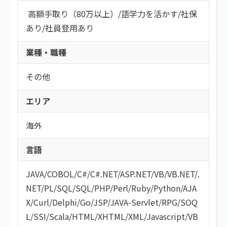
高額手取り（80万以上）
/
語学力を活かす
/
社保
あり
/
社員登用あり
業種・職種
その他
エリア
海外
言語
JAVA
/
COBOL
/
C#/C#.NET
/
ASP.NET
/
VB/VB.NET
/
.
NET
/
PL/SQL
/
SQL
/
PHP
/
Perl
/
Ruby
/
Python
/
AJA
X
/
Curl
/
Delphi
/
Go
/
JSP
/
JAVA-Servlet
/
RPG
/
SOQ
L
/
SSI
/
Scala
/
HTML/XHTML
/
XML
/
Javascript
/
VB