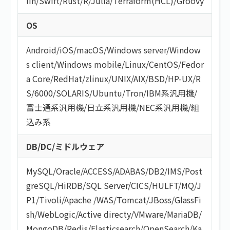
lin
/
Swift
/
Rust
/
R
/
Julia
/
Terraform(HCL)
/
Groovy
OS
Android
/
iOS
/
macOS
/
Windows server
/
Window
s client
/
Windows mobile
/
Linux
/
CentOS
/
Fedor
a Core
/
RedHat
/
zlinux
/
UNIX
/
AIX
/
BSD
/
HP-UX
/
R
S/6000
/
SOLARIS
/
Ubuntu
/
Tron
/
IBM系汎用機
/
富士通系汎用機
/
日立系汎用機
/
NEC系汎用機
/
組
込み系
DB/DC/ミドルウェア
MySQL
/
Oracle
/
ACCESS
/
ADABAS
/
DB2
/
IMS
/
Post
greSQL
/
HiRDB
/
SQL Server
/
CICS
/
HULFT
/
MQ
/
J
P1
/
Tivoli
/
Apache
/
WAS
/
Tomcat
/
JBoss
/
GlassFi
sh
/
WebLogic
/
Active directy
/
VMware
/
MariaDB
/
MongoDB
/
Redis
/
Elasticsearch
/
OpenSearch
/
Ka