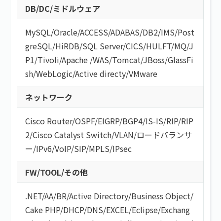
DB/DC/ミドルウェア
MySQL
/
Oracle
/
ACCESS
/
ADABAS
/
DB2
/
IMS
/
Post
greSQL
/
HiRDB
/
SQL Server
/
CICS
/
HULFT
/
MQ
/
J
P1
/
Tivoli
/
Apache
/
WAS
/
Tomcat
/
JBoss
/
GlassFi
sh
/
WebLogic
/
Active directy
/
VMware
ネットワーク
Cisco Router
/
OSPF
/
EIGRP
/
BGP4
/
IS-IS
/
RIP
/
RIP
2
/
Cisco Catalyst Switch
/
VLAN
/
ロードバランサ
ー
/
IPv6
/
VoIP
/
SIP
/
MPLS
/
IPsec
FW/TOOL/その他
.NET
/
AA/BR
/
Active Directory
/
Business Object
/
Cake PHP
/
DHCP
/
DNS
/
EXCEL
/
Eclipse
/
Exchang