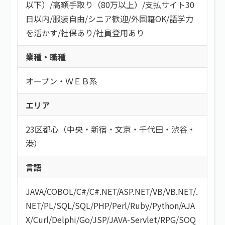
以下）
/
高額手取り（80万以上）
/
支払サイト30
日以内
/
服装自由
/
シニア歓迎
/
外国籍OK
/
語学力
を活かす
/
社保あり
/
社員登用あり
業種・職種
オープン・ＷＥＢ系
エリア
23区都心（中央・新宿・文京・千代田・渋谷・
港）
言語
JAVA
/
COBOL
/
C#/C#.NET
/
ASP.NET
/
VB/VB.NET
/
.
NET
/
PL/SQL
/
SQL
/
PHP
/
Perl
/
Ruby
/
Python
/
AJA
X
/
Curl
/
Delphi
/
Go
/
JSP
/
JAVA-Servlet
/
RPG
/
SOQ