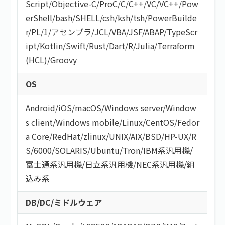
Script
/
Objective-C
/
ProC
/
C
/
C++
/
VC
/
VC++
/
Pow
erShell
/
bash/SHELL
/
csh
/
ksh
/
tsh
/
PowerBuilde
r
/
PL/1
/
アセンブラ
/
JCL
/
VBA
/
JSF
/
ABAP
/
TypeScr
ipt
/
Kotlin
/
Swift
/
Rust
/
Dart
/
R
/
Julia
/
Terraform
(HCL)
/
Groovy
OS
Android
/
iOS
/
macOS
/
Windows server
/
Window
s client
/
Windows mobile
/
Linux
/
CentOS
/
Fedor
a Core
/
RedHat
/
zlinux
/
UNIX
/
AIX
/
BSD
/
HP-UX
/
R
S/6000
/
SOLARIS
/
Ubuntu
/
Tron
/
IBM系汎用機
/
富士通系汎用機
/
日立系汎用機
/
NEC系汎用機
/
組
込み系
DB/DC/ミドルウェア