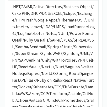
.NET
/
AA/BR
/
Active Directory
/
Business Object
/
Cake PHP
/
DHCP
/
DNS
/
EXCEL
/
Eclipse
/
Exchang
e
/
FTP
/
Frash
/
Google Apps
/
Hibernate
/
JSF
/
JUni
t
/
Jmeter
/
Laravel
/
LDAP
/
LMPS
/
LoadRunner
/
Log
4J
/
Log4net
/
Lotus Notes
/
NUnit
/
Power Point
/
QMail
/
Ruby On Rails
/
SAP-R/3
/
SAS
/
SPREAD
/
SS
L
/
Samba
/
Sendmail
/
Spring
/
Struts
/
Subversio
n
/
SuperStream
/
SymfoWARE
/
Symfony
/
UML
/
V
PN
/
SAP
/
Jenkins
/
Unity
/
Git
/
TortoiseSVN
/
FuelP
HP
/
React
/
Vue.js
/
Next.js
/
Nuxt
/
Angular
/
Svelte
/
Node.js
/
Express
/
NestJS
/
Spring Boot
/
Django
/
FastAPI
/
Flask
/
Ruby on Rails
/
React Native
/
Flut
ter
/
Docker
/
Kubernetes
/
ECS
/
EKS
/
Fargate
/
Lam
bda
/
AWS
/
Azure
/
GCP
/
Terraform
/
Ansible
/
GitHu
b Actions
/
GitLab CI
/
CircleCI
/
Prometheus
/
Graf
ana
/
Datadog
/
New Relic
/
GitHub
/
GitLab
/
Jira
/
C