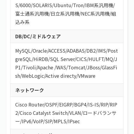
S/6000
/
SOLARIS
/
Ubuntu
/
Tron
/
IBM系汎用機
/
富士通系汎用機
/
日立系汎用機
/
NEC系汎用機
/
組
込み系
DB/DC/ミドルウェア
MySQL
/
Oracle
/
ACCESS
/
ADABAS
/
DB2
/
IMS
/
Post
greSQL
/
HiRDB
/
SQL Server
/
CICS
/
HULFT
/
MQ
/
J
P1
/
Tivoli
/
Apache
/
WAS
/
Tomcat
/
JBoss
/
GlassFi
sh
/
WebLogic
/
Active directy
/
VMware
ネットワーク
Cisco Router
/
OSPF
/
EIGRP
/
BGP4
/
IS-IS
/
RIP
/
RIP
2
/
Cisco Catalyst Switch
/
VLAN
/
ロードバランサ
ー
/
IPv6
/
VoIP
/
SIP
/
MPLS
/
IPsec