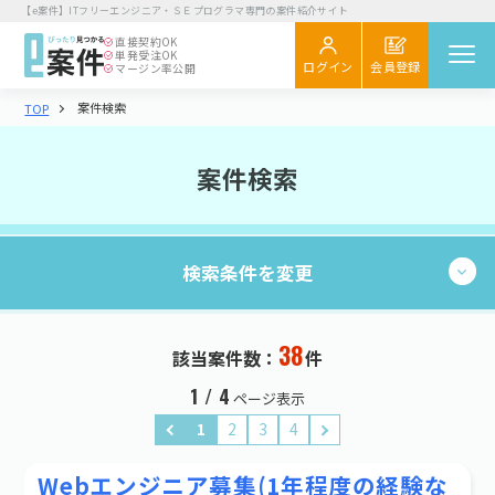
【e案件】ITフリーエンジニア・ＳＥプログラマ専門の案件紹介サイト
直接契約
OK
単発受注
OK
会員登録
ログイン
マージン率公開
案件検索
TOP
案件を探す
閲覧履歴
案件検索
気になる
スカウト
検索条件を変更
エンジニア向け
初めてご利用の方へ
お役立ちコラム
38
現在の条件：
件
38
該当案件数：
件
検索する
企業さま向け
業種・職種
1 / 4
ページ表示
初めてご利用の企業さまへ
1
2
3
4
業種・職種を選択する
お役立ち情報
Webエンジニア募集(1年程度の経験な