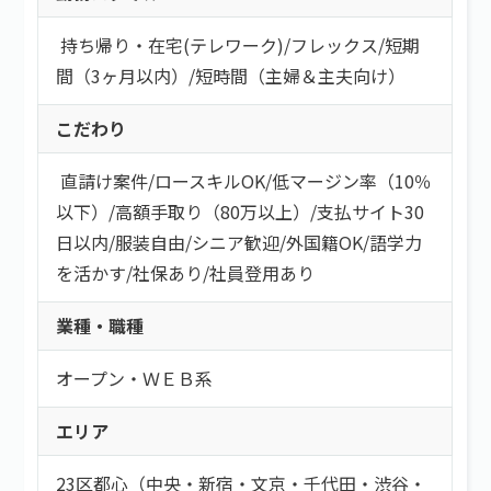
持ち帰り・在宅(テレワーク)
/
フレックス
/
短期
間（3ヶ月以内）
/
短時間（主婦＆主夫向け）
こだわり
直請け案件
/
ロースキルOK
/
低マージン率（10％
以下）
/
高額手取り（80万以上）
/
支払サイト30
日以内
/
服装自由
/
シニア歓迎
/
外国籍OK
/
語学力
を活かす
/
社保あり
/
社員登用あり
業種・職種
オープン・ＷＥＢ系
エリア
23区都心（中央・新宿・文京・千代田・渋谷・