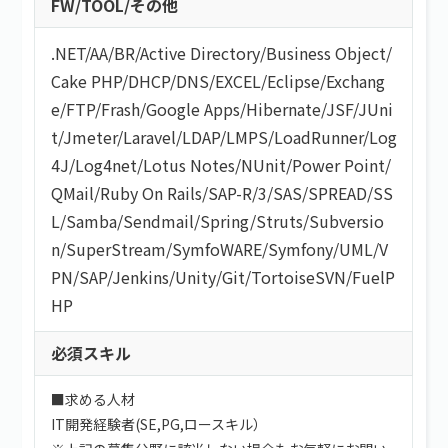
FW/TOOL/その他
.NET
/
AA/BR
/
Active Directory
/
Business Object
/
Cake PHP
/
DHCP
/
DNS
/
EXCEL
/
Eclipse
/
Exchang
e
/
FTP
/
Frash
/
Google Apps
/
Hibernate
/
JSF
/
JUni
t
/
Jmeter
/
Laravel
/
LDAP
/
LMPS
/
LoadRunner
/
Log
4J
/
Log4net
/
Lotus Notes
/
NUnit
/
Power Point
/
QMail
/
Ruby On Rails
/
SAP-R/3
/
SAS
/
SPREAD
/
SS
L
/
Samba
/
Sendmail
/
Spring
/
Struts
/
Subversio
n
/
SuperStream
/
SymfoWARE
/
Symfony
/
UML
/
V
PN
/
SAP
/
Jenkins
/
Unity
/
Git
/
TortoiseSVN
/
FuelP
HP
必須スキル
■求める人材
IT開発経験者(SE,PG,ロースキル）