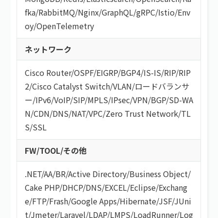
fka
/
RabbitMQ
/
Nginx
/
GraphQL
/
gRPC
/
Istio
/
Env
oy
/
OpenTelemetry
ネットワーク
Cisco Router
/
OSPF
/
EIGRP
/
BGP4
/
IS-IS
/
RIP
/
RIP
2
/
Cisco Catalyst Switch
/
VLAN
/
ロードバランサ
ー
/
IPv6
/
VoIP
/
SIP
/
MPLS
/
IPsec
/
VPN
/
BGP
/
SD-WA
N
/
CDN
/
DNS
/
NAT
/
VPC
/
Zero Trust Network
/
TL
S/SSL
FW/TOOL/その他
.NET
/
AA/BR
/
Active Directory
/
Business Object
/
Cake PHP
/
DHCP
/
DNS
/
EXCEL
/
Eclipse
/
Exchang
e
/
FTP
/
Frash
/
Google Apps
/
Hibernate
/
JSF
/
JUni
t
/
Jmeter
/
Laravel
/
LDAP
/
LMPS
/
LoadRunner
/
Log