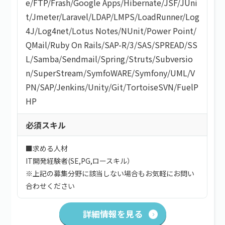
e
/
FTP
/
Frash
/
Google Apps
/
Hibernate
/
JSF
/
JUni
t
/
Jmeter
/
Laravel
/
LDAP
/
LMPS
/
LoadRunner
/
Log
4J
/
Log4net
/
Lotus Notes
/
NUnit
/
Power Point
/
QMail
/
Ruby On Rails
/
SAP-R/3
/
SAS
/
SPREAD
/
SS
L
/
Samba
/
Sendmail
/
Spring
/
Struts
/
Subversio
n
/
SuperStream
/
SymfoWARE
/
Symfony
/
UML
/
V
PN
/
SAP
/
Jenkins
/
Unity
/
Git
/
TortoiseSVN
/
FuelP
HP
必須スキル
■求める人材
IT開発経験者(SE,PG,ロースキル）
※上記の募集分野に該当しない場合もお気軽にお問い
合わせください
詳細情報を見る