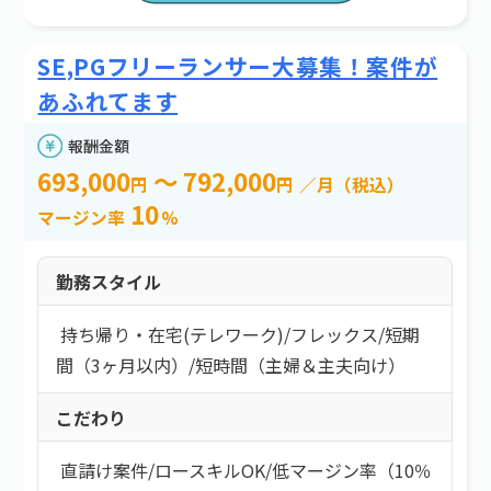
SE,PGフリーランサー大募集！案件が
あふれてます
報酬金額
693,000
～ 792,000
円
円
／月（税込）
10
マージン率
%
勤務スタイル
持ち帰り・在宅(テレワーク)
/
フレックス
/
短期
間（3ヶ月以内）
/
短時間（主婦＆主夫向け）
こだわり
直請け案件
/
ロースキルOK
/
低マージン率（10％