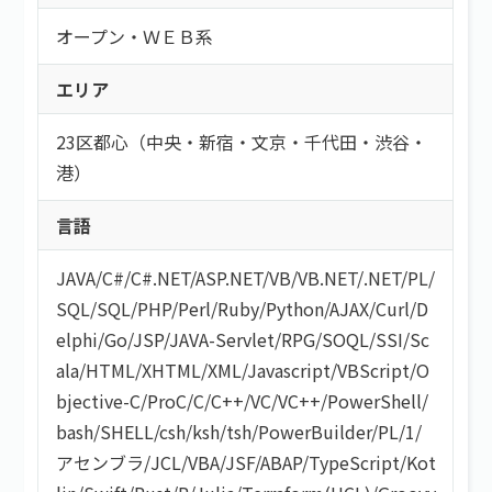
オープン・ＷＥＢ系
エリア
23区都心（中央・新宿・文京・千代田・渋谷・
港）
言語
JAVA
/
C#/C#.NET
/
ASP.NET
/
VB/VB.NET
/
.NET
/
PL/
SQL
/
SQL
/
PHP
/
Perl
/
Ruby
/
Python
/
AJAX
/
Curl
/
D
elphi
/
Go
/
JSP
/
JAVA-Servlet
/
RPG
/
SOQL
/
SSI
/
Sc
ala
/
HTML/XHTML
/
XML
/
Javascript
/
VBScript
/
O
bjective-C
/
ProC
/
C
/
C++
/
VC
/
VC++
/
PowerShell
/
bash/SHELL
/
csh
/
ksh
/
tsh
/
PowerBuilder
/
PL/1
/
アセンブラ
/
JCL
/
VBA
/
JSF
/
ABAP
/
TypeScript
/
Kot