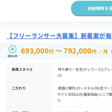
詳細情報を
【フリーランサー大募集】新着案が毎
693,000
～ 792,000
円
円
／月
報酬金額
勤務スタイル
持ち帰り・在宅(テレワーク)
/
フレ
け）
こだわり
直請け案件
/
ロースキルOK
/
低マー
サイト30日以内
/
服装自由
/
シニア
り