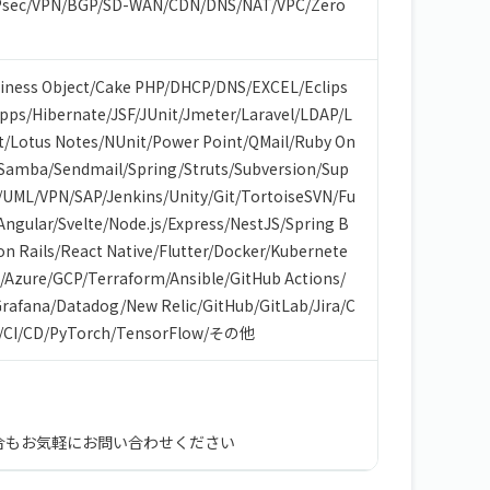
Psec
/
VPN
/
BGP
/
SD-WAN
/
CDN
/
DNS
/
NAT
/
VPC
/
Zero
iness Object
/
Cake PHP
/
DHCP
/
DNS
/
EXCEL
/
Eclips
Apps
/
Hibernate
/
JSF
/
JUnit
/
Jmeter
/
Laravel
/
LDAP
/
L
t
/
Lotus Notes
/
NUnit
/
Power Point
/
QMail
/
Ruby On
Samba
/
Sendmail
/
Spring
/
Struts
/
Subversion
/
Sup
/
UML
/
VPN
/
SAP
/
Jenkins
/
Unity
/
Git
/
TortoiseSVN
/
Fu
Angular
/
Svelte
/
Node.js
/
Express
/
NestJS
/
Spring B
on Rails
/
React Native
/
Flutter
/
Docker
/
Kubernete
/
Azure
/
GCP
/
Terraform
/
Ansible
/
GitHub Actions
/
rafana
/
Datadog
/
New Relic
/
GitHub
/
GitLab
/
Jira
/
C
/
CI/CD
/
PyTorch
/
TensorFlow
/
その他
合もお気軽にお問い合わせください