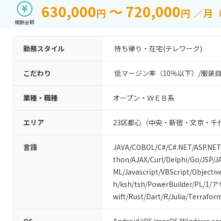
630,000
～ 720,000
円
円
／月
報酬金額
勤務スタイル
持ち帰り・在宅(テレワーク)
こだわり
低マージン率（10％以下）
/
服装
業種・職種
オープン・ＷＥＢ系
エリア
23区都心（中央・新宿・文京・千
言語
JAVA
/
COBOL
/
C#/C#.NET
/
ASP.NET
thon
/
AJAX
/
Curl
/
Delphi
/
Go
/
JSP
/
J
ML
/
Javascript
/
VBScript
/
Objectiv
h
/
ksh
/
tsh
/
PowerBuilder
/
PL/1
/
ア
wift
/
Rust
/
Dart
/
R
/
Julia
/
Terrafor