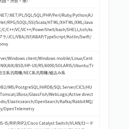
代田・渋谷・港）
.NET
/
.NET
/
PL/SQL
/
SQL
/
PHP
/
Perl
/
Ruby
/
Python
/
AJ
let
/
RPG
/
SOQL
/
SSI
/
Scala
/
HTML/XHTML
/
XML
/
Java
C
/
C
/
C++
/
VC
/
VC++
/
PowerShell
/
bash/SHELL
/
csh
/
ks
ブラ
/
JCL
/
VBA
/
JSF
/
ABAP
/
TypeScript
/
Kotlin
/
Swift
/
oovy
ver
/
Windows client
/
Windows mobile
/
Linux
/
Cent
NIX
/
AIX
/
BSD
/
HP-UX
/
RS/6000
/
SOLARIS
/
Ubuntu
/
Tr
日立系汎用機
/
NEC系汎用機
/
組込み系
DB2
/
IMS
/
PostgreSQL
/
HiRDB
/
SQL Server
/
CICS
/
HU
Tomcat
/
JBoss
/
GlassFish
/
WebLogic
/
Active direct
dis
/
Elasticsearch
/
OpenSearch
/
Kafka
/
RabbitMQ
/
y
/
OpenTelemetry
IS-IS
/
RIP
/
RIP2
/
Cisco Catalyst Switch
/
VLAN
/
ロード