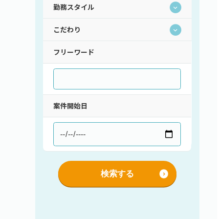
勤務スタイル
こだわり
持ち帰り・在宅(テレワーク)
フレックス
フリーワード
直請け案件
通勤
ロースキルOK
短期間（3ヶ月以内）
低マージン率（10％以下）
短時間（主婦＆主夫向け）
高額手取り（80万以上）
支払サイト30日以内
案件開始日
服装自由
シニア歓迎
外国籍OK
語学力を活かす
社保あり
検索する
社員登用あり