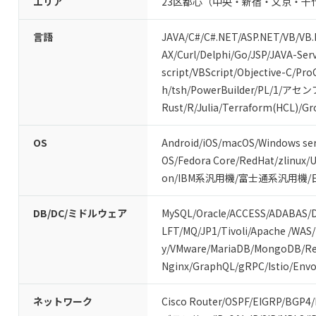
エリア
23区都心（中央・新宿・文京・千
言語
JAVA
/
C#/C#.NET
/
ASP.NET
/
VB/VB
AX
/
Curl
/
Delphi
/
Go
/
JSP
/
JAVA-Serv
script
/
VBScript
/
Objective-C
/
Pro
h
/
tsh
/
PowerBuilder
/
PL/1
/
アセン
Rust
/
R
/
Julia
/
Terraform(HCL)
/
Gr
OS
Android
/
iOS
/
macOS
/
Windows ser
OS
/
Fedora Core
/
RedHat
/
zlinux
/
U
on
/
IBM系汎用機
/
富士通系汎用機
/
DB/DC/ミドルウェア
MySQL
/
Oracle
/
ACCESS
/
ADABAS
/
LFT
/
MQ
/
JP1
/
Tivoli
/
Apache
/
WAS
/
y
/
VMware
/
MariaDB
/
MongoDB
/
Re
Nginx
/
GraphQL
/
gRPC
/
Istio
/
Envo
ネットワーク
Cisco Router
/
OSPF
/
EIGRP
/
BGP4
/