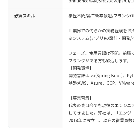
onfluence
/
IAM
/
SRE
/
DevOps
/
CI/C
必須スキル
学歴不問/第二新卒歓迎/ブランクO
IT業界での何らかの実務経験をお持
※システム(アプリ)の設計・開発
フェーズ、使用言語は不問。前職で
ブランクがある方も歓迎します。
【開発環境】
開発言語:Java(Spring Boot)、Py
基盤:AWS、Azure、GCP、VMware、
【募集背景】
代表の高は今でも現役のエンジニ
してきました。弊社は、「エンジ
2018年に設立し、現在の従業員