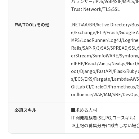
バランサー
/
IPv6
/
VoIP
/
SIP
/
MPLS
/
I
Trust Network
/
TLS/SSL
FW/TOOL/その他
.NET
/
AA/BR
/
Active Directory
/
Bus
e
/
Exchange
/
FTP
/
Frash
/
Google 
MPS
/
LoadRunner
/
Log4J
/
Log4ne
Rails
/
SAP-R/3
/
SAS
/
SPREAD
/
SSL
/
erStream
/
SymfoWARE
/
Symfony
elPHP
/
React
/
Vue.js
/
Next.js
/
Nuxt
/
oot
/
Django
/
FastAPI
/
Flask
/
Ruby 
s
/
ECS
/
EKS
/
Fargate
/
Lambda
/
AWS
GitLab CI
/
CircleCI
/
Prometheus
/
G
onfluence
/
WAF
/
IAM
/
SRE
/
DevOps
必須スキル
■求める人材
IT開発経験者(SE,PG,ロースキル）
※上記の募集分野に該当しない場