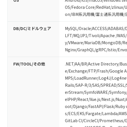
OS
Android
/
iOS
/
macOS
/
Windows ser
OS
/
Fedora Core
/
RedHat
/
zlinux
/
U
on
/
IBM系汎用機
/
富士通系汎用機
/
DB/DC/ミドルウェア
MySQL
/
Oracle
/
ACCESS
/
ADABAS
/
LFT
/
MQ
/
JP1
/
Tivoli
/
Apache
/
WAS
/
y
/
VMware
/
MariaDB
/
MongoDB
/
Re
Nginx
/
GraphQL
/
gRPC
/
Istio
/
Envo
FW/TOOL/その他
.NET
/
AA/BR
/
Active Directory
/
Bus
e
/
Exchange
/
FTP
/
Frash
/
Google 
MPS
/
LoadRunner
/
Log4J
/
Log4ne
Rails
/
SAP-R/3
/
SAS
/
SPREAD
/
SSL
/
erStream
/
SymfoWARE
/
Symfony
elPHP
/
React
/
Vue.js
/
Next.js
/
Nuxt
/
oot
/
Django
/
FastAPI
/
Flask
/
Ruby 
s
/
ECS
/
EKS
/
Fargate
/
Lambda
/
AWS
GitLab CI
/
CircleCI
/
Prometheus
/
G