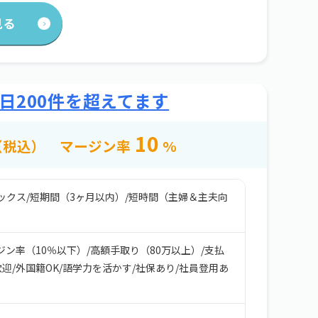
見る
日200件を超えてます
10
（税込）
マージン率
%
ックス
/
短期間（3ヶ月以内）
/
短時間（主婦＆主夫向
ジン率（10％以下）
/
高額手取り（80万以上）
/
支払
歓迎
/
外国籍OK
/
語学力を活かす
/
社保あり
/
社員登用あ