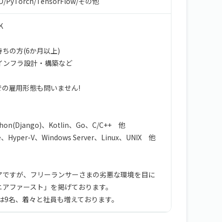
D
/
PyTorch
/
TensorFlow
/
その他
K
ちの方(6か月以上)
/インフラ設計・構築など
の雇用形態も問いません!
thon(Django)、Kotlin、Go、C/C++ 他
Hyper-V、Windows Server、Linux、UNIX 他
アですが、フリーランサーさまの劣悪な環境を目に
ニアファースト」を掲げております。
数は9名、着々と社員も増えております。