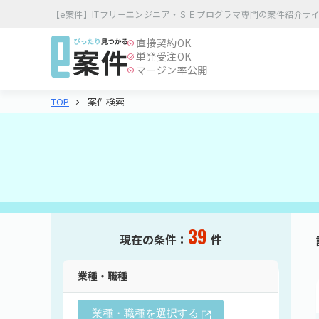
【e案件】ITフリーエンジニア・ＳＥプログラマ専門の案件紹介サ
直接契約
OK
単発受注
OK
マージン率公開
案件検索
TOP
39
現在の条件：
件
業種・職種
業種・職種を選択する