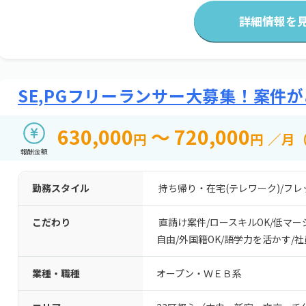
詳細情報を
SE,PGフリーランサー大募集！案件
630,000
～ 720,000
円
円
／月
報酬金額
勤務スタイル
持ち帰り・在宅(テレワーク)
/
フレ
こだわり
直請け案件
/
ロースキルOK
/
低マー
自由
/
外国籍OK
/
語学力を活かす
/
社
業種・職種
オープン・ＷＥＢ系