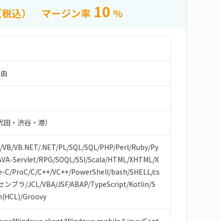
10
（税込）
マージン率
%
自由
代田・渋谷・港）
/
VB/VB.NET
/
.NET
/
PL/SQL
/
SQL
/
PHP
/
Perl
/
Ruby
/
Py
AVA-Servlet
/
RPG
/
SOQL
/
SSI
/
Scala
/
HTML/XHTML
/
X
e-C
/
ProC
/
C
/
C++
/
VC++
/
PowerShell
/
bash/SHELL
/
cs
センブラ
/
JCL
/
VBA
/
JSF
/
ABAP
/
TypeScript
/
Kotlin
/
S
m(HCL)
/
Groovy