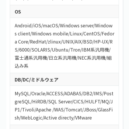
OS
Android
/
iOS
/
macOS
/
Windows server
/
Window
s client
/
Windows mobile
/
Linux
/
CentOS
/
Fedor
a Core
/
RedHat
/
zlinux
/
UNIX
/
AIX
/
BSD
/
HP-UX
/
R
S/6000
/
SOLARIS
/
Ubuntu
/
Tron
/
IBM系汎用機
/
富士通系汎用機
/
日立系汎用機
/
NEC系汎用機
/
組
込み系
DB/DC/ミドルウェア
MySQL
/
Oracle
/
ACCESS
/
ADABAS
/
DB2
/
IMS
/
Post
greSQL
/
HiRDB
/
SQL Server
/
CICS
/
HULFT
/
MQ
/
J
P1
/
Tivoli
/
Apache
/
WAS
/
Tomcat
/
JBoss
/
GlassFi
sh
/
WebLogic
/
Active directy
/
VMware