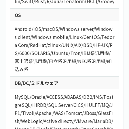
lin
/
Swift
/
Rust
/
R
/
Julia
/
Terraform(HCL)
/
Groovy
OS
Android
/
iOS
/
macOS
/
Windows server
/
Window
s client
/
Windows mobile
/
Linux
/
CentOS
/
Fedor
a Core
/
RedHat
/
zlinux
/
UNIX
/
AIX
/
BSD
/
HP-UX
/
R
S/6000
/
SOLARIS
/
Ubuntu
/
Tron
/
IBM系汎用機
/
富士通系汎用機
/
日立系汎用機
/
NEC系汎用機
/
組
込み系
DB/DC/ミドルウェア
MySQL
/
Oracle
/
ACCESS
/
ADABAS
/
DB2
/
IMS
/
Post
greSQL
/
HiRDB
/
SQL Server
/
CICS
/
HULFT
/
MQ
/
J
P1
/
Tivoli
/
Apache
/
WAS
/
Tomcat
/
JBoss
/
GlassFi
sh
/
WebLogic
/
Active directy
/
VMware
/
MariaDB
/
MongoDB
/
Redis
/
Elasticsearch
/
OpenSearch
/
Ka