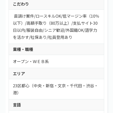
こだわり
直請け案件
/
ロースキルOK
/
低マージン率（10％
以下）
/
高額手取り（80万以上）
/
支払サイト30
日以内
/
服装自由
/
シニア歓迎
/
外国籍OK
/
語学力
を活かす
/
社保あり
/
社員登用あり
業種・職種
オープン・ＷＥＢ系
エリア
23区都心（中央・新宿・文京・千代田・渋谷・
港）
言語