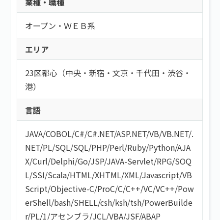
業種・職種
オープン・ＷＥＢ系
エリア
23区都心（中央・新宿・文京・千代田・渋谷・
港）
言語
JAVA
/
COBOL
/
C#/C#.NET
/
ASP.NET
/
VB/VB.NET
/
.
NET
/
PL/SQL
/
SQL
/
PHP
/
Perl
/
Ruby
/
Python
/
AJA
X
/
Curl
/
Delphi
/
Go
/
JSP
/
JAVA-Servlet
/
RPG
/
SOQ
L
/
SSI
/
Scala
/
HTML/XHTML
/
XML
/
Javascript
/
VB
Script
/
Objective-C
/
ProC
/
C
/
C++
/
VC
/
VC++
/
Pow
erShell
/
bash/SHELL
/
csh
/
ksh
/
tsh
/
PowerBuilde
r
/
PL/1
/
アセンブラ
/
JCL
/
VBA
/
JSF
/
ABAP