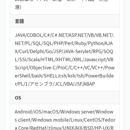
港）
言語
JAVA
/
COBOL
/
C#/C#.NET
/
ASP.NET
/
VB/VB.NET
/
.
NET
/
PL/SQL
/
SQL
/
PHP
/
Perl
/
Ruby
/
Python
/
AJA
X
/
Curl
/
Delphi
/
Go
/
JSP
/
JAVA-Servlet
/
RPG
/
SOQ
L
/
SSI
/
Scala
/
HTML/XHTML
/
XML
/
Javascript
/
VB
Script
/
Objective-C
/
ProC
/
C
/
C++
/
VC
/
VC++
/
Pow
erShell
/
bash/SHELL
/
csh
/
ksh
/
tsh
/
PowerBuilde
r
/
PL/1
/
アセンブラ
/
JCL
/
VBA
/
JSF
/
ABAP
OS
Android
/
iOS
/
macOS
/
Windows server
/
Window
s client
/
Windows mobile
/
Linux
/
CentOS
/
Fedor
a Core
/
RedHat
/
zlinux
/
UNIX
/
AIX
/
BSD
/
HP-UX
/
R