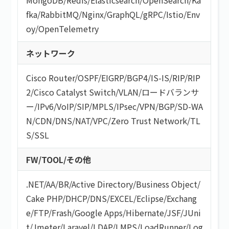
fka
/
RabbitMQ
/
Nginx
/
GraphQL
/
gRPC
/
Istio
/
Env
oy
/
OpenTelemetry
ネットワーク
Cisco Router
/
OSPF
/
EIGRP
/
BGP4
/
IS-IS
/
RIP
/
RIP
2
/
Cisco Catalyst Switch
/
VLAN
/
ロードバランサ
ー
/
IPv6
/
VoIP
/
SIP
/
MPLS
/
IPsec
/
VPN
/
BGP
/
SD-WA
N
/
CDN
/
DNS
/
NAT
/
VPC
/
Zero Trust Network
/
TL
S/SSL
FW/TOOL/その他
.NET
/
AA/BR
/
Active Directory
/
Business Object
/
Cake PHP
/
DHCP
/
DNS
/
EXCEL
/
Eclipse
/
Exchang
e
/
FTP
/
Frash
/
Google Apps
/
Hibernate
/
JSF
/
JUni
t
/
Jmeter
/
Laravel
/
LDAP
/
LMPS
/
LoadRunner
/
Log