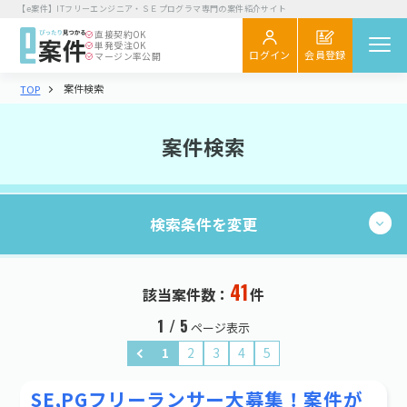
【e案件】ITフリーエンジニア・ＳＥプログラマ専門の案件紹介サイト
直接契約
OK
単発受注
OK
会員登録
ログイン
マージン率公開
案件検索
TOP
案件を探す
閲覧履歴
案件検索
気になる
スカウト
検索条件を変更
エンジニア向け
初めてご利用の方へ
お役立ちコラム
41
現在の条件：
件
41
該当案件数：
件
検索する
企業さま向け
業種・職種
1 / 5
ページ表示
初めてご利用の企業さまへ
1
2
3
4
5
業種・職種を選択する
お役立ち情報
SE,PGフリーランサー大募集！案件が