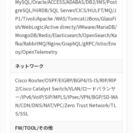
MySQL
/
Oracle
/
ACCESS
/
ADABAS
/
DB2
/
IMS
/
Post
greSQL
/
HiRDB
/
SQL Server
/
CICS
/
HULFT
/
MQ
/
J
P1
/
Tivoli
/
Apache
/
WAS
/
Tomcat
/
JBoss
/
GlassFi
sh
/
WebLogic
/
Active directy
/
VMware
/
MariaDB
/
MongoDB
/
Redis
/
Elasticsearch
/
OpenSearch
/
Ka
fka
/
RabbitMQ
/
Nginx
/
GraphQL
/
gRPC
/
Istio
/
Env
oy
/
OpenTelemetry
ネットワーク
Cisco Router
/
OSPF
/
EIGRP
/
BGP4
/
IS-IS
/
RIP
/
RIP
2
/
Cisco Catalyst Switch
/
VLAN
/
ロードバランサ
ー
/
IPv6
/
VoIP
/
SIP
/
MPLS
/
IPsec
/
VPN
/
BGP
/
SD-WA
N
/
CDN
/
DNS
/
NAT
/
VPC
/
Zero Trust Network
/
TL
S/SSL
FW/TOOL/その他