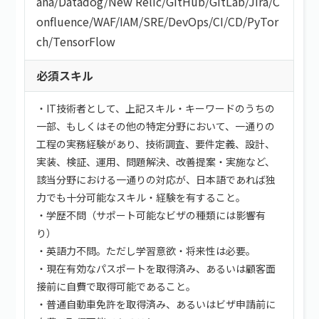
ana
/
Datadog
/
New Relic
/
GitHub
/
GitLab
/
Jira
/
C
onfluence
/
WAF
/
IAM
/
SRE
/
DevOps
/
CI/CD
/
PyTor
ch
/
TensorFlow
必須スキル
・IT技術者として、上記スキル・キーワードのうちの
一部、もしくはその他の特定分野において、一通りの
工程の実務経験があり、技術調査、要件定義、設計、
実装、検証、運用、問題解決、改善提案・実施など、
該当分野における一通りの対応が、日本語であれば独
力でも十分可能なスキル・経験を有すること。
・学歴不問（サポート可能なビザの種類には影響有
り）
・英語力不問。ただし学習意欲・将来性は必要。
・現在有効なパスポートを取得済み、あるいは顧客面
接前に自費で取得可能であること。
・普通自動車免許を取得済み、あるいはビザ申請前に