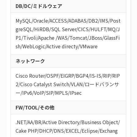
DB/DC/ミドルウェア
MySQL
/
Oracle
/
ACCESS
/
ADABAS
/
DB2
/
IMS
/
Post
greSQL
/
HiRDB
/
SQL Server
/
CICS
/
HULFT
/
MQ
/
J
P1
/
Tivoli
/
Apache
/
WAS
/
Tomcat
/
JBoss
/
GlassFi
sh
/
WebLogic
/
Active directy
/
VMware
ネットワーク
Cisco Router
/
OSPF
/
EIGRP
/
BGP4
/
IS-IS
/
RIP
/
RIP
2
/
Cisco Catalyst Switch
/
VLAN
/
ロードバランサ
ー
/
IPv6
/
VoIP
/
SIP
/
MPLS
/
IPsec
FW/TOOL/その他
.NET
/
AA/BR
/
Active Directory
/
Business Object
/
Cake PHP
/
DHCP
/
DNS
/
EXCEL
/
Eclipse
/
Exchang