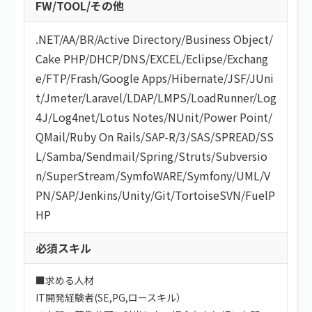
FW/TOOL/その他
.NET
/
AA/BR
/
Active Directory
/
Business Object
/
Cake PHP
/
DHCP
/
DNS
/
EXCEL
/
Eclipse
/
Exchang
e
/
FTP
/
Frash
/
Google Apps
/
Hibernate
/
JSF
/
JUni
t
/
Jmeter
/
Laravel
/
LDAP
/
LMPS
/
LoadRunner
/
Log
4J
/
Log4net
/
Lotus Notes
/
NUnit
/
Power Point
/
QMail
/
Ruby On Rails
/
SAP-R/3
/
SAS
/
SPREAD
/
SS
L
/
Samba
/
Sendmail
/
Spring
/
Struts
/
Subversio
n
/
SuperStream
/
SymfoWARE
/
Symfony
/
UML
/
V
PN
/
SAP
/
Jenkins
/
Unity
/
Git
/
TortoiseSVN
/
FuelP
HP
必須スキル
■求める人材
IT開発経験者(SE,PG,ロースキル）