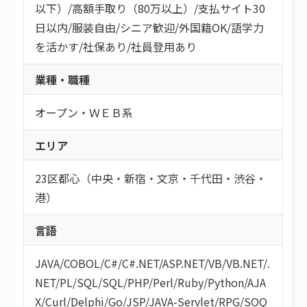
以下）
/
高額手取り（80万以上）
/
支払サイト30
日以内
/
服装自由
/
シニア歓迎
/
外国籍OK
/
語学力
を活かす
/
社保あり
/
社員登用あり
業種・職種
オープン・ＷＥＢ系
エリア
23区都心（中央・新宿・文京・千代田・渋谷・
港）
言語
JAVA
/
COBOL
/
C#/C#.NET
/
ASP.NET
/
VB/VB.NET
/
.
NET
/
PL/SQL
/
SQL
/
PHP
/
Perl
/
Ruby
/
Python
/
AJA
X
/
Curl
/
Delphi
/
Go
/
JSP
/
JAVA-Servlet
/
RPG
/
SOQ