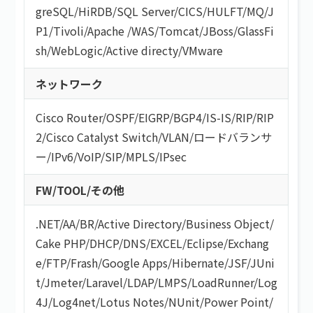
greSQL
/
HiRDB
/
SQL Server
/
CICS
/
HULFT
/
MQ
/
J
P1
/
Tivoli
/
Apache
/
WAS
/
Tomcat
/
JBoss
/
GlassFi
sh
/
WebLogic
/
Active directy
/
VMware
ネットワーク
Cisco Router
/
OSPF
/
EIGRP
/
BGP4
/
IS-IS
/
RIP
/
RIP
2
/
Cisco Catalyst Switch
/
VLAN
/
ロードバランサ
ー
/
IPv6
/
VoIP
/
SIP
/
MPLS
/
IPsec
FW/TOOL/その他
.NET
/
AA/BR
/
Active Directory
/
Business Object
/
Cake PHP
/
DHCP
/
DNS
/
EXCEL
/
Eclipse
/
Exchang
e
/
FTP
/
Frash
/
Google Apps
/
Hibernate
/
JSF
/
JUni
t
/
Jmeter
/
Laravel
/
LDAP
/
LMPS
/
LoadRunner
/
Log
4J
/
Log4net
/
Lotus Notes
/
NUnit
/
Power Point
/