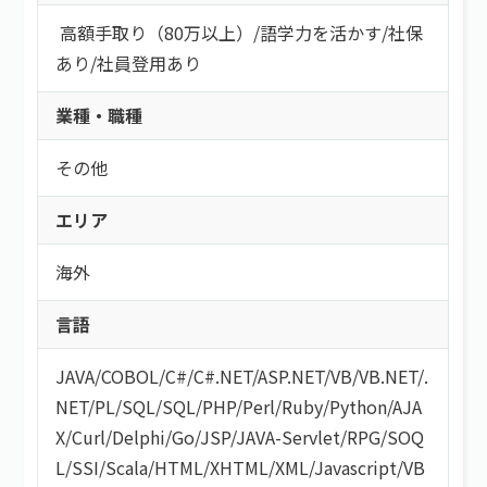
高額手取り（80万以上）
/
語学力を活かす
/
社保
あり
/
社員登用あり
業種・職種
その他
エリア
海外
言語
JAVA
/
COBOL
/
C#/C#.NET
/
ASP.NET
/
VB/VB.NET
/
.
NET
/
PL/SQL
/
SQL
/
PHP
/
Perl
/
Ruby
/
Python
/
AJA
X
/
Curl
/
Delphi
/
Go
/
JSP
/
JAVA-Servlet
/
RPG
/
SOQ
L
/
SSI
/
Scala
/
HTML/XHTML
/
XML
/
Javascript
/
VB