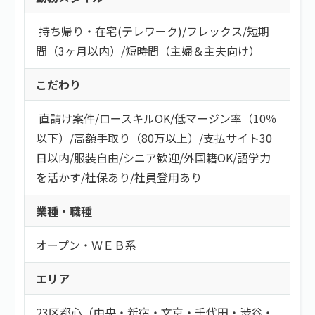
持ち帰り・在宅(テレワーク)
/
フレックス
/
短期
間（3ヶ月以内）
/
短時間（主婦＆主夫向け）
こだわり
直請け案件
/
ロースキルOK
/
低マージン率（10％
以下）
/
高額手取り（80万以上）
/
支払サイト30
日以内
/
服装自由
/
シニア歓迎
/
外国籍OK
/
語学力
を活かす
/
社保あり
/
社員登用あり
業種・職種
オープン・ＷＥＢ系
エリア
23区都心（中央・新宿・文京・千代田・渋谷・