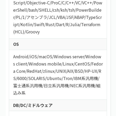
Script
/
Objective-C
/
ProC
/
C
/
C++
/
VC
/
VC++
/
Pow
erShell
/
bash/SHELL
/
csh
/
ksh
/
tsh
/
PowerBuilde
r
/
PL/1
/
アセンブラ
/
JCL
/
VBA
/
JSF
/
ABAP
/
TypeScr
ipt
/
Kotlin
/
Swift
/
Rust
/
Dart
/
R
/
Julia
/
Terraform
(HCL)
/
Groovy
OS
Android
/
iOS
/
macOS
/
Windows server
/
Window
s client
/
Windows mobile
/
Linux
/
CentOS
/
Fedor
a Core
/
RedHat
/
zlinux
/
UNIX
/
AIX
/
BSD
/
HP-UX
/
R
S/6000
/
SOLARIS
/
Ubuntu
/
Tron
/
IBM系汎用機
/
富士通系汎用機
/
日立系汎用機
/
NEC系汎用機
/
組
込み系
DB/DC/ミドルウェア