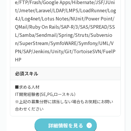
e
/
FTP
/
Frash
/
Google Apps
/
Hibernate
/
JSF
/
JUni
t
/
Jmeter
/
Laravel
/
LDAP
/
LMPS
/
LoadRunner
/
Log
4J
/
Log4net
/
Lotus Notes
/
NUnit
/
Power Point
/
QMail
/
Ruby On Rails
/
SAP-R/3
/
SAS
/
SPREAD
/
SS
L
/
Samba
/
Sendmail
/
Spring
/
Struts
/
Subversio
n
/
SuperStream
/
SymfoWARE
/
Symfony
/
UML
/
V
PN
/
SAP
/
Jenkins
/
Unity
/
Git
/
TortoiseSVN
/
FuelP
HP
必須スキル
■求める人材
IT開発経験者(SE,PG,ロースキル）
※上記の募集分野に該当しない場合もお気軽にお問い
合わせください
詳細情報を見る