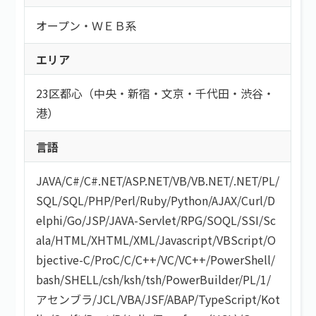
こだわり
持ち帰り・在宅(テレワーク)
オープン・ＷＥＢ系
フレックス
フリーワード
直請け案件
エリア
通勤
ロースキルOK
短期間（3ヶ月以内）
低マージン率（10％以下）
23区都心（中央・新宿・文京・千代田・渋谷・
短時間（主婦＆主夫向け）
高額手取り（80万以上）
港）
案件開始日
支払サイト30日以内
言語
服装自由
シニア歓迎
JAVA
/
C#/C#.NET
/
ASP.NET
/
VB/VB.NET
/
.NET
/
PL/
外国籍OK
SQL
/
SQL
/
PHP
/
Perl
/
Ruby
/
Python
/
AJAX
/
Curl
/
D
語学力を活かす
検索する
elphi
/
Go
/
JSP
/
JAVA-Servlet
/
RPG
/
SOQL
/
SSI
/
Sc
社保あり
ala
/
HTML/XHTML
/
XML
/
Javascript
/
VBScript
/
O
社員登用あり
bjective-C
/
ProC
/
C
/
C++
/
VC
/
VC++
/
PowerShell
/
bash/SHELL
/
csh
/
ksh
/
tsh
/
PowerBuilder
/
PL/1
/
アセンブラ
/
JCL
/
VBA
/
JSF
/
ABAP
/
TypeScript
/
Kot