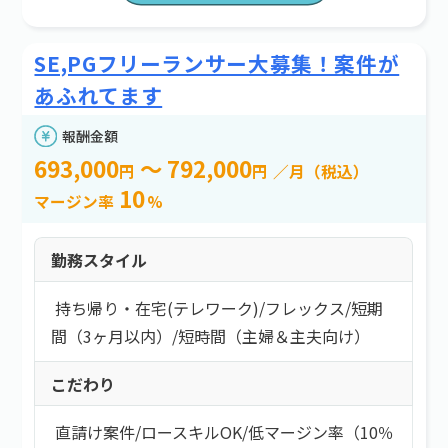
SE,PGフリーランサー大募集！案件が
あふれてます
報酬金額
693,000
～ 792,000
円
円
／月（税込）
10
マージン率
%
勤務スタイル
持ち帰り・在宅(テレワーク)
/
フレックス
/
短期
間（3ヶ月以内）
/
短時間（主婦＆主夫向け）
こだわり
直請け案件
/
ロースキルOK
/
低マージン率（10％