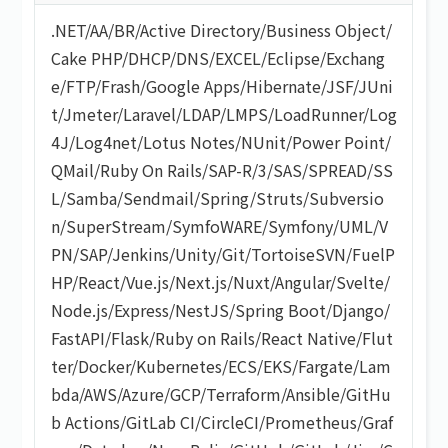
.NET
/
AA/BR
/
Active Directory
/
Business Object
/
Cake PHP
/
DHCP
/
DNS
/
EXCEL
/
Eclipse
/
Exchang
e
/
FTP
/
Frash
/
Google Apps
/
Hibernate
/
JSF
/
JUni
t
/
Jmeter
/
Laravel
/
LDAP
/
LMPS
/
LoadRunner
/
Log
4J
/
Log4net
/
Lotus Notes
/
NUnit
/
Power Point
/
QMail
/
Ruby On Rails
/
SAP-R/3
/
SAS
/
SPREAD
/
SS
L
/
Samba
/
Sendmail
/
Spring
/
Struts
/
Subversio
n
/
SuperStream
/
SymfoWARE
/
Symfony
/
UML
/
V
PN
/
SAP
/
Jenkins
/
Unity
/
Git
/
TortoiseSVN
/
FuelP
HP
/
React
/
Vue.js
/
Next.js
/
Nuxt
/
Angular
/
Svelte
/
Node.js
/
Express
/
NestJS
/
Spring Boot
/
Django
/
FastAPI
/
Flask
/
Ruby on Rails
/
React Native
/
Flut
ter
/
Docker
/
Kubernetes
/
ECS
/
EKS
/
Fargate
/
Lam
bda
/
AWS
/
Azure
/
GCP
/
Terraform
/
Ansible
/
GitHu
b Actions
/
GitLab CI
/
CircleCI
/
Prometheus
/
Graf