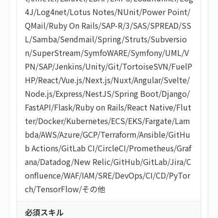
4J
/
Log4net
/
Lotus Notes
/
NUnit
/
Power Point
/
QMail
/
Ruby On Rails
/
SAP-R/3
/
SAS
/
SPREAD
/
SS
L
/
Samba
/
Sendmail
/
Spring
/
Struts
/
Subversio
n
/
SuperStream
/
SymfoWARE
/
Symfony
/
UML
/
V
PN
/
SAP
/
Jenkins
/
Unity
/
Git
/
TortoiseSVN
/
FuelP
HP
/
React
/
Vue.js
/
Next.js
/
Nuxt
/
Angular
/
Svelte
/
Node.js
/
Express
/
NestJS
/
Spring Boot
/
Django
/
FastAPI
/
Flask
/
Ruby on Rails
/
React Native
/
Flut
ter
/
Docker
/
Kubernetes
/
ECS
/
EKS
/
Fargate
/
Lam
bda
/
AWS
/
Azure
/
GCP
/
Terraform
/
Ansible
/
GitHu
b Actions
/
GitLab CI
/
CircleCI
/
Prometheus
/
Graf
ana
/
Datadog
/
New Relic
/
GitHub
/
GitLab
/
Jira
/
C
onfluence
/
WAF
/
IAM
/
SRE
/
DevOps
/
CI/CD
/
PyTor
ch
/
TensorFlow
/
その他
必須スキル