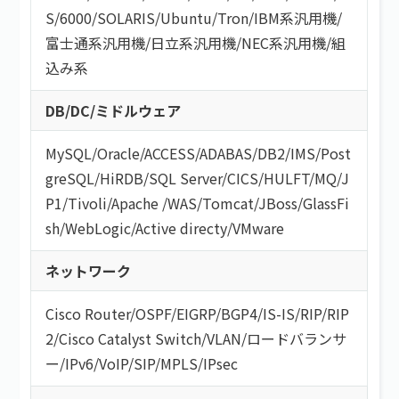
S/6000
/
SOLARIS
/
Ubuntu
/
Tron
/
IBM系汎用機
/
富士通系汎用機
/
日立系汎用機
/
NEC系汎用機
/
組
込み系
DB/DC/ミドルウェア
MySQL
/
Oracle
/
ACCESS
/
ADABAS
/
DB2
/
IMS
/
Post
greSQL
/
HiRDB
/
SQL Server
/
CICS
/
HULFT
/
MQ
/
J
P1
/
Tivoli
/
Apache
/
WAS
/
Tomcat
/
JBoss
/
GlassFi
sh
/
WebLogic
/
Active directy
/
VMware
ネットワーク
Cisco Router
/
OSPF
/
EIGRP
/
BGP4
/
IS-IS
/
RIP
/
RIP
2
/
Cisco Catalyst Switch
/
VLAN
/
ロードバランサ
ー
/
IPv6
/
VoIP
/
SIP
/
MPLS
/
IPsec