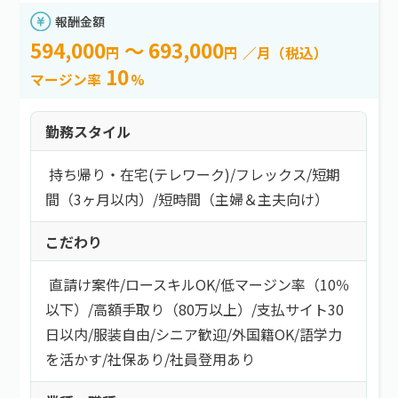
報酬金額
594,000
～ 693,000
円
円
／月（税込）
10
マージン率
%
勤務スタイル
持ち帰り・在宅(テレワーク)
/
フレックス
/
短期
間（3ヶ月以内）
/
短時間（主婦＆主夫向け）
こだわり
直請け案件
/
ロースキルOK
/
低マージン率（10％
以下）
/
高額手取り（80万以上）
/
支払サイト30
日以内
/
服装自由
/
シニア歓迎
/
外国籍OK
/
語学力
を活かす
/
社保あり
/
社員登用あり