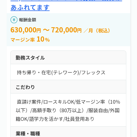
e案件とは？
新着情報
よくある質問
エリア
あふれてます
お問い合わせ
報酬金額
エリアを選択する
630,000
～ 720,000
円
円
／月（税込）
10
マージン率
%
報酬金額
勤務スタイル
以上
持ち帰り・在宅(テレワーク)
/
フレックス
以下
こだわり
必要スキル
直請け案件
/
ロースキルOK
/
低マージン率（10％
必要スキルを選択する
以下）
/
高額手取り（80万以上）
/
服装自由
/
外国
ネットワーク：
ロードバランサー
籍OK
/
語学力を活かす
/
社員登用あり
勤務スタイル
業種・職種