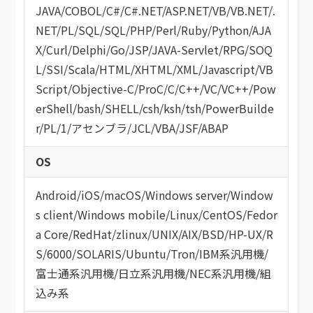
JAVA
/
COBOL
/
C#/C#.NET
/
ASP.NET
/
VB/VB.NET
/
.
NET
/
PL/SQL
/
SQL
/
PHP
/
Perl
/
Ruby
/
Python
/
AJA
X
/
Curl
/
Delphi
/
Go
/
JSP
/
JAVA-Servlet
/
RPG
/
SOQ
L
/
SSI
/
Scala
/
HTML/XHTML
/
XML
/
Javascript
/
VB
Script
/
Objective-C
/
ProC
/
C
/
C++
/
VC
/
VC++
/
Pow
erShell
/
bash/SHELL
/
csh
/
ksh
/
tsh
/
PowerBuilde
r
/
PL/1
/
アセンブラ
/
JCL
/
VBA
/
JSF
/
ABAP
OS
Android
/
iOS
/
macOS
/
Windows server
/
Window
s client
/
Windows mobile
/
Linux
/
CentOS
/
Fedor
a Core
/
RedHat
/
zlinux
/
UNIX
/
AIX
/
BSD
/
HP-UX
/
R
S/6000
/
SOLARIS
/
Ubuntu
/
Tron
/
IBM系汎用機
/
富士通系汎用機
/
日立系汎用機
/
NEC系汎用機
/
組
込み系