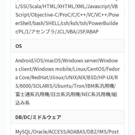
L
/
SSI
/
Scala
/
HTML/XHTML
/
XML
/
Javascript
/
VB
Script
/
Objective-C
/
ProC
/
C
/
C++
/
VC
/
VC++
/
Pow
erShell
/
bash/SHELL
/
csh
/
ksh
/
tsh
/
PowerBuilde
r
/
PL/1
/
アセンブラ
/
JCL
/
VBA
/
JSF
/
ABAP
OS
Android
/
iOS
/
macOS
/
Windows server
/
Window
s client
/
Windows mobile
/
Linux
/
CentOS
/
Fedor
a Core
/
RedHat
/
zlinux
/
UNIX
/
AIX
/
BSD
/
HP-UX
/
R
S/6000
/
SOLARIS
/
Ubuntu
/
Tron
/
IBM系汎用機
/
富士通系汎用機
/
日立系汎用機
/
NEC系汎用機
/
組
込み系
DB/DC/ミドルウェア
MySQL
/
Oracle
/
ACCESS
/
ADABAS
/
DB2
/
IMS
/
Post