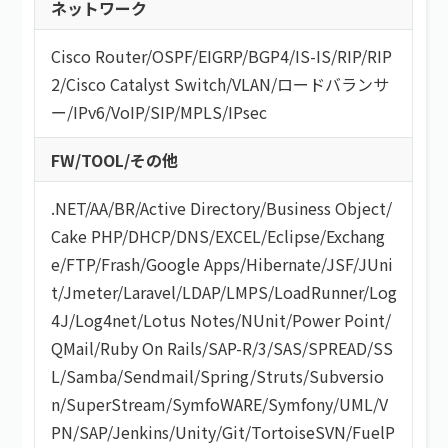
ネットワーク
Cisco Router
/
OSPF
/
EIGRP
/
BGP4
/
IS-IS
/
RIP
/
RIP
2
/
Cisco Catalyst Switch
/
VLAN
/
ロードバランサ
ー
/
IPv6
/
VoIP
/
SIP
/
MPLS
/
IPsec
FW/TOOL/その他
.NET
/
AA/BR
/
Active Directory
/
Business Object
/
Cake PHP
/
DHCP
/
DNS
/
EXCEL
/
Eclipse
/
Exchang
e
/
FTP
/
Frash
/
Google Apps
/
Hibernate
/
JSF
/
JUni
t
/
Jmeter
/
Laravel
/
LDAP
/
LMPS
/
LoadRunner
/
Log
4J
/
Log4net
/
Lotus Notes
/
NUnit
/
Power Point
/
QMail
/
Ruby On Rails
/
SAP-R/3
/
SAS
/
SPREAD
/
SS
L
/
Samba
/
Sendmail
/
Spring
/
Struts
/
Subversio
n
/
SuperStream
/
SymfoWARE
/
Symfony
/
UML
/
V
PN
/
SAP
/
Jenkins
/
Unity
/
Git
/
TortoiseSVN
/
FuelP