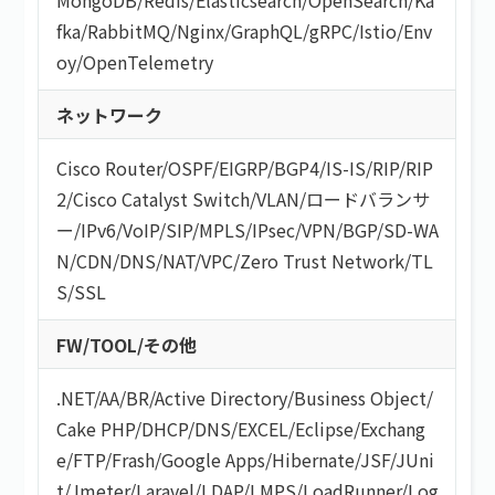
fka
/
RabbitMQ
/
Nginx
/
GraphQL
/
gRPC
/
Istio
/
Env
oy
/
OpenTelemetry
ネットワーク
Cisco Router
/
OSPF
/
EIGRP
/
BGP4
/
IS-IS
/
RIP
/
RIP
2
/
Cisco Catalyst Switch
/
VLAN
/
ロードバランサ
ー
/
IPv6
/
VoIP
/
SIP
/
MPLS
/
IPsec
/
VPN
/
BGP
/
SD-WA
N
/
CDN
/
DNS
/
NAT
/
VPC
/
Zero Trust Network
/
TL
S/SSL
FW/TOOL/その他
.NET
/
AA/BR
/
Active Directory
/
Business Object
/
Cake PHP
/
DHCP
/
DNS
/
EXCEL
/
Eclipse
/
Exchang
e
/
FTP
/
Frash
/
Google Apps
/
Hibernate
/
JSF
/
JUni
t
/
Jmeter
/
Laravel
/
LDAP
/
LMPS
/
LoadRunner
/
Log