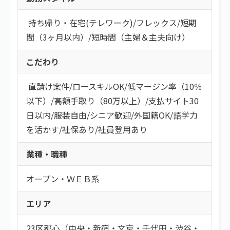
持ち帰り・在宅(テレワーク)
/
フレックス
/
短期
間（3ヶ月以内）
/
短時間（主婦＆主夫向け）
こだわり
直請け案件
/
ロースキルOK
/
低マージン率（10％
以下）
/
高額手取り（80万以上）
/
支払サイト30
日以内
/
服装自由
/
シニア歓迎
/
外国籍OK
/
語学力
を活かす
/
社保あり
/
社員登用あり
業種・職種
オープン・ＷＥＢ系
エリア
23区都心（中央・新宿・文京・千代田・渋谷・