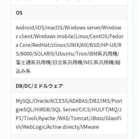
OS
Android
/
iOS
/
macOS
/
Windows server
/
Window
s client
/
Windows mobile
/
Linux
/
CentOS
/
Fedor
a Core
/
RedHat
/
zlinux
/
UNIX
/
AIX
/
BSD
/
HP-UX
/
R
S/6000
/
SOLARIS
/
Ubuntu
/
Tron
/
IBM系汎用機
/
富士通系汎用機
/
日立系汎用機
/
NEC系汎用機
/
組
込み系
DB/DC/ミドルウェア
MySQL
/
Oracle
/
ACCESS
/
ADABAS
/
DB2
/
IMS
/
Post
greSQL
/
HiRDB
/
SQL Server
/
CICS
/
HULFT
/
MQ
/
J
P1
/
Tivoli
/
Apache
/
WAS
/
Tomcat
/
JBoss
/
GlassFi
sh
/
WebLogic
/
Active directy
/
VMware