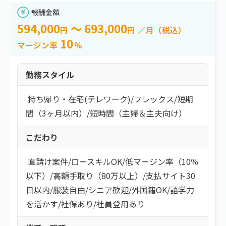
報酬金額
594,000
～ 693,000
円
円
／月（税込）
10
マージン率
%
勤務スタイル
持ち帰り・在宅(テレワーク)
/
フレックス
/
短期
間（3ヶ月以内）
/
短時間（主婦＆主夫向け）
こだわり
直請け案件
/
ロースキルOK
/
低マージン率（10％
以下）
/
高額手取り（80万以上）
/
支払サイト30
日以内
/
服装自由
/
シニア歓迎
/
外国籍OK
/
語学力
を活かす
/
社保あり
/
社員登用あり