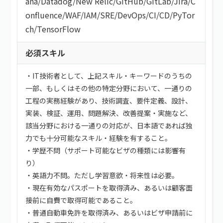
ana
/
Datadog
/
New Relic
/
GitHub
/
GitLab
/
Jira
/
C
onfluence
/
WAF
/
IAM
/
SRE
/
DevOps
/
CI/CD
/
PyTor
ch
/
TensorFlow
必須スキル
・IT技術者として、上記スキル・キーワードのうちの
一部、もしくはその他の特定分野において、一通りの
工程の実務経験があり、技術調査、要件定義、設計、
実装、検証、運用、問題解決、改善提案・実施など、
該当分野における一通りの対応が、日本語であれば独
力でも十分可能なスキル・経験を有すること。
・学歴不問（サポート可能なビザの種類には影響有
り）
・英語力不問。ただし学習意欲・将来性は必要。
・現在有効なパスポートを取得済み、あるいは顧客面
接前に自費で取得可能であること。
・普通自動車免許を取得済み、あるいはビザ申請前に