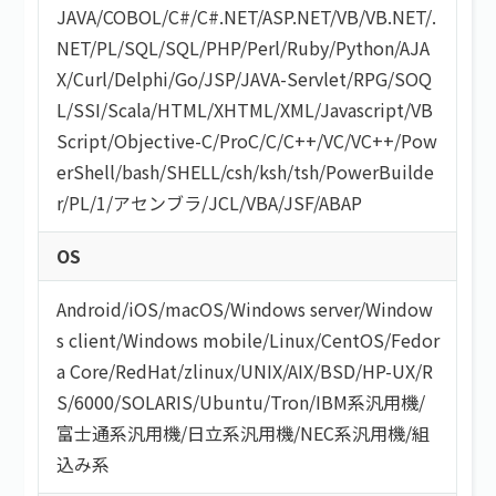
JAVA
/
COBOL
/
C#/C#.NET
/
ASP.NET
/
VB/VB.NET
/
.
NET
/
PL/SQL
/
SQL
/
PHP
/
Perl
/
Ruby
/
Python
/
AJA
X
/
Curl
/
Delphi
/
Go
/
JSP
/
JAVA-Servlet
/
RPG
/
SOQ
L
/
SSI
/
Scala
/
HTML/XHTML
/
XML
/
Javascript
/
VB
Script
/
Objective-C
/
ProC
/
C
/
C++
/
VC
/
VC++
/
Pow
erShell
/
bash/SHELL
/
csh
/
ksh
/
tsh
/
PowerBuilde
r
/
PL/1
/
アセンブラ
/
JCL
/
VBA
/
JSF
/
ABAP
OS
Android
/
iOS
/
macOS
/
Windows server
/
Window
s client
/
Windows mobile
/
Linux
/
CentOS
/
Fedor
a Core
/
RedHat
/
zlinux
/
UNIX
/
AIX
/
BSD
/
HP-UX
/
R
S/6000
/
SOLARIS
/
Ubuntu
/
Tron
/
IBM系汎用機
/
富士通系汎用機
/
日立系汎用機
/
NEC系汎用機
/
組
込み系