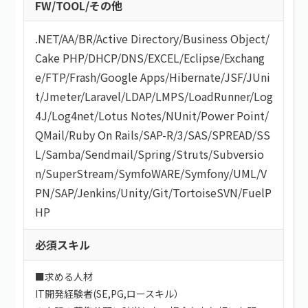
FW/TOOL/その他
.NET
/
AA/BR
/
Active Directory
/
Business Object
/
Cake PHP
/
DHCP
/
DNS
/
EXCEL
/
Eclipse
/
Exchang
e
/
FTP
/
Frash
/
Google Apps
/
Hibernate
/
JSF
/
JUni
t
/
Jmeter
/
Laravel
/
LDAP
/
LMPS
/
LoadRunner
/
Log
4J
/
Log4net
/
Lotus Notes
/
NUnit
/
Power Point
/
QMail
/
Ruby On Rails
/
SAP-R/3
/
SAS
/
SPREAD
/
SS
L
/
Samba
/
Sendmail
/
Spring
/
Struts
/
Subversio
n
/
SuperStream
/
SymfoWARE
/
Symfony
/
UML
/
V
PN
/
SAP
/
Jenkins
/
Unity
/
Git
/
TortoiseSVN
/
FuelP
HP
必須スキル
■求める人材
IT開発経験者(SE,PG,ロースキル）