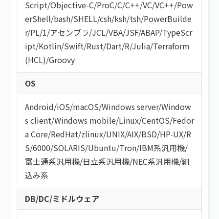
Script
/
Objective-C
/
ProC
/
C
/
C++
/
VC
/
VC++
/
Pow
erShell
/
bash/SHELL
/
csh
/
ksh
/
tsh
/
PowerBuilde
r
/
PL/1
/
アセンブラ
/
JCL
/
VBA
/
JSF
/
ABAP
/
TypeScr
ipt
/
Kotlin
/
Swift
/
Rust
/
Dart
/
R
/
Julia
/
Terraform
(HCL)
/
Groovy
OS
Android
/
iOS
/
macOS
/
Windows server
/
Window
s client
/
Windows mobile
/
Linux
/
CentOS
/
Fedor
a Core
/
RedHat
/
zlinux
/
UNIX
/
AIX
/
BSD
/
HP-UX
/
R
S/6000
/
SOLARIS
/
Ubuntu
/
Tron
/
IBM系汎用機
/
富士通系汎用機
/
日立系汎用機
/
NEC系汎用機
/
組
込み系
DB/DC/ミドルウェア