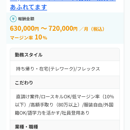
e案件とは？
新着情報
よくある質問
エリア
あふれてます
お問い合わせ
報酬金額
エリアを選択する
630,000
～ 720,000
円
円
／月（税込）
10
マージン率
%
報酬金額
勤務スタイル
以上
持ち帰り・在宅(テレワーク)
/
フレックス
以下
こだわり
必要スキル
直請け案件
/
ロースキルOK
/
低マージン率（10％
必要スキルを選択する
以下）
/
高額手取り（80万以上）
/
服装自由
/
外国
ネットワーク：
Cisco Catalyst Switch
籍OK
/
語学力を活かす
/
社員登用あり
勤務スタイル
業種・職種