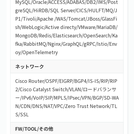
MySQL
/
Oracle
/
ACCESS
/
ADABAS
/
DB2
/
IMS
/
Post
greSQL
/
HiRDB
/
SQL Server
/
CICS
/
HULFT
/
MQ
/
J
P1
/
Tivoli
/
Apache
/
WAS
/
Tomcat
/
JBoss
/
GlassFi
sh
/
WebLogic
/
Active directy
/
VMware
/
MariaDB
/
MongoDB
/
Redis
/
Elasticsearch
/
OpenSearch
/
Ka
fka
/
RabbitMQ
/
Nginx
/
GraphQL
/
gRPC
/
Istio
/
Env
oy
/
OpenTelemetry
ネットワーク
Cisco Router
/
OSPF
/
EIGRP
/
BGP4
/
IS-IS
/
RIP
/
RIP
2
/
Cisco Catalyst Switch
/
VLAN
/
ロードバランサ
ー
/
IPv6
/
VoIP
/
SIP
/
MPLS
/
IPsec
/
VPN
/
BGP
/
SD-WA
N
/
CDN
/
DNS
/
NAT
/
VPC
/
Zero Trust Network
/
TL
S/SSL
FW/TOOL/その他