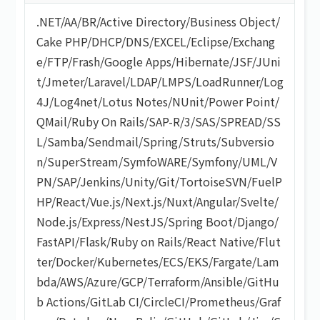
.NET
/
AA/BR
/
Active Directory
/
Business Object
/
Cake PHP
/
DHCP
/
DNS
/
EXCEL
/
Eclipse
/
Exchang
e
/
FTP
/
Frash
/
Google Apps
/
Hibernate
/
JSF
/
JUni
t
/
Jmeter
/
Laravel
/
LDAP
/
LMPS
/
LoadRunner
/
Log
4J
/
Log4net
/
Lotus Notes
/
NUnit
/
Power Point
/
QMail
/
Ruby On Rails
/
SAP-R/3
/
SAS
/
SPREAD
/
SS
L
/
Samba
/
Sendmail
/
Spring
/
Struts
/
Subversio
n
/
SuperStream
/
SymfoWARE
/
Symfony
/
UML
/
V
PN
/
SAP
/
Jenkins
/
Unity
/
Git
/
TortoiseSVN
/
FuelP
HP
/
React
/
Vue.js
/
Next.js
/
Nuxt
/
Angular
/
Svelte
/
Node.js
/
Express
/
NestJS
/
Spring Boot
/
Django
/
FastAPI
/
Flask
/
Ruby on Rails
/
React Native
/
Flut
ter
/
Docker
/
Kubernetes
/
ECS
/
EKS
/
Fargate
/
Lam
bda
/
AWS
/
Azure
/
GCP
/
Terraform
/
Ansible
/
GitHu
b Actions
/
GitLab CI
/
CircleCI
/
Prometheus
/
Graf