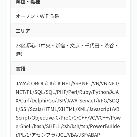
業種・職種
オープン・ＷＥＢ系
エリア
23区都心（中央・新宿・文京・千代田・渋谷・
港）
言語
JAVA
/
COBOL
/
C#/C#.NET
/
ASP.NET
/
VB/VB.NET
/
.
NET
/
PL/SQL
/
SQL
/
PHP
/
Perl
/
Ruby
/
Python
/
AJA
X
/
Curl
/
Delphi
/
Go
/
JSP
/
JAVA-Servlet
/
RPG
/
SOQ
L
/
SSI
/
Scala
/
HTML/XHTML
/
XML
/
Javascript
/
VB
Script
/
Objective-C
/
ProC
/
C
/
C++
/
VC
/
VC++
/
Pow
erShell
/
bash/SHELL
/
csh
/
ksh
/
tsh
/
PowerBuilde
r
/
PL/1
/
アセンブラ
/
JCL
/
VBA
/
JSF
/
ABAP