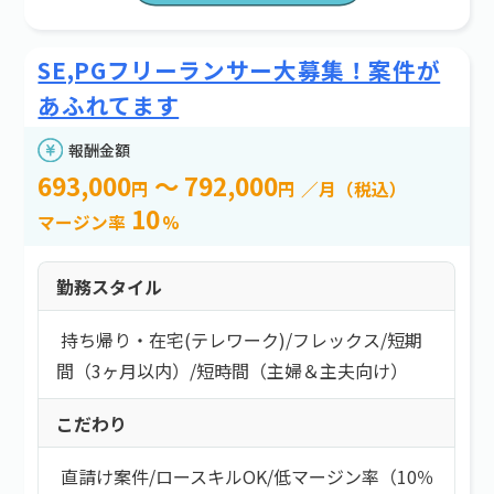
SE,PGフリーランサー大募集！案件が
あふれてます
報酬金額
693,000
～ 792,000
円
円
／月（税込）
10
マージン率
%
勤務スタイル
持ち帰り・在宅(テレワーク)
/
フレックス
/
短期
間（3ヶ月以内）
/
短時間（主婦＆主夫向け）
こだわり
直請け案件
/
ロースキルOK
/
低マージン率（10％