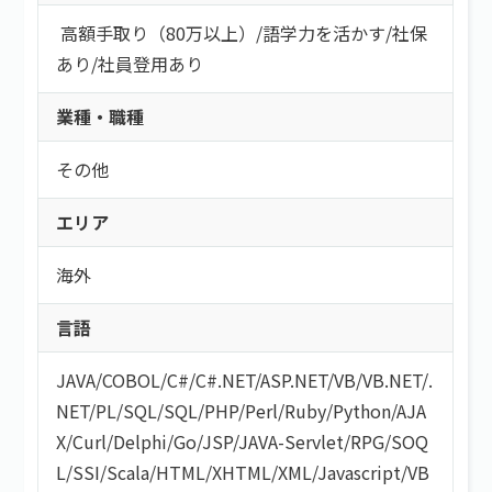
高額手取り（80万以上）
/
語学力を活かす
/
社保
あり
/
社員登用あり
業種・職種
その他
エリア
海外
言語
JAVA
/
COBOL
/
C#/C#.NET
/
ASP.NET
/
VB/VB.NET
/
.
NET
/
PL/SQL
/
SQL
/
PHP
/
Perl
/
Ruby
/
Python
/
AJA
X
/
Curl
/
Delphi
/
Go
/
JSP
/
JAVA-Servlet
/
RPG
/
SOQ
L
/
SSI
/
Scala
/
HTML/XHTML
/
XML
/
Javascript
/
VB