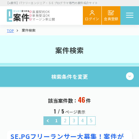
【e案件】ITフリーエンジニア・ＳＥプログラマ専門の案件紹介サイト
直接契約
OK
単発受注
OK
会員登録
ログイン
マージン率公開
案件検索
TOP
案件を探す
閲覧履歴
案件検索
気になる
スカウト
検索条件を変更
エンジニア向け
初めてご利用の方へ
お役立ちコラム
46
現在の条件：
件
46
該当案件数：
件
検索する
企業さま向け
業種・職種
1 / 5
ページ表示
初めてご利用の企業さまへ
1
2
3
4
5
業種・職種を選択する
お役立ち情報
SE,PGフリーランサー大募集！案件が