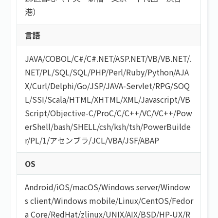
港）
言語
JAVA
/
COBOL
/
C#/C#.NET
/
ASP.NET
/
VB/VB.NET
/
.
NET
/
PL/SQL
/
SQL
/
PHP
/
Perl
/
Ruby
/
Python
/
AJA
X
/
Curl
/
Delphi
/
Go
/
JSP
/
JAVA-Servlet
/
RPG
/
SOQ
L
/
SSI
/
Scala
/
HTML/XHTML
/
XML
/
Javascript
/
VB
Script
/
Objective-C
/
ProC
/
C
/
C++
/
VC
/
VC++
/
Pow
erShell
/
bash/SHELL
/
csh
/
ksh
/
tsh
/
PowerBuilde
r
/
PL/1
/
アセンブラ
/
JCL
/
VBA
/
JSF
/
ABAP
OS
Android
/
iOS
/
macOS
/
Windows server
/
Window
s client
/
Windows mobile
/
Linux
/
CentOS
/
Fedor
a Core
/
RedHat
/
zlinux
/
UNIX
/
AIX
/
BSD
/
HP-UX
/
R