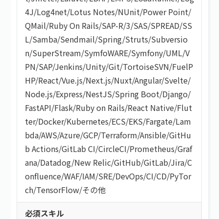
4J
/
Log4net
/
Lotus Notes
/
NUnit
/
Power Point
/
QMail
/
Ruby On Rails
/
SAP-R/3
/
SAS
/
SPREAD
/
SS
L
/
Samba
/
Sendmail
/
Spring
/
Struts
/
Subversio
n
/
SuperStream
/
SymfoWARE
/
Symfony
/
UML
/
V
PN
/
SAP
/
Jenkins
/
Unity
/
Git
/
TortoiseSVN
/
FuelP
HP
/
React
/
Vue.js
/
Next.js
/
Nuxt
/
Angular
/
Svelte
/
Node.js
/
Express
/
NestJS
/
Spring Boot
/
Django
/
FastAPI
/
Flask
/
Ruby on Rails
/
React Native
/
Flut
ter
/
Docker
/
Kubernetes
/
ECS
/
EKS
/
Fargate
/
Lam
bda
/
AWS
/
Azure
/
GCP
/
Terraform
/
Ansible
/
GitHu
b Actions
/
GitLab CI
/
CircleCI
/
Prometheus
/
Graf
ana
/
Datadog
/
New Relic
/
GitHub
/
GitLab
/
Jira
/
C
onfluence
/
WAF
/
IAM
/
SRE
/
DevOps
/
CI/CD
/
PyTor
ch
/
TensorFlow
/
その他
必須スキル