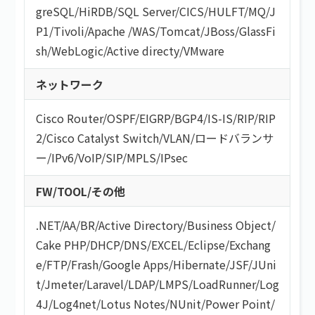
greSQL
/
HiRDB
/
SQL Server
/
CICS
/
HULFT
/
MQ
/
J
P1
/
Tivoli
/
Apache
/
WAS
/
Tomcat
/
JBoss
/
GlassFi
sh
/
WebLogic
/
Active directy
/
VMware
ネットワーク
Cisco Router
/
OSPF
/
EIGRP
/
BGP4
/
IS-IS
/
RIP
/
RIP
2
/
Cisco Catalyst Switch
/
VLAN
/
ロードバランサ
ー
/
IPv6
/
VoIP
/
SIP
/
MPLS
/
IPsec
FW/TOOL/その他
.NET
/
AA/BR
/
Active Directory
/
Business Object
/
Cake PHP
/
DHCP
/
DNS
/
EXCEL
/
Eclipse
/
Exchang
e
/
FTP
/
Frash
/
Google Apps
/
Hibernate
/
JSF
/
JUni
t
/
Jmeter
/
Laravel
/
LDAP
/
LMPS
/
LoadRunner
/
Log
4J
/
Log4net
/
Lotus Notes
/
NUnit
/
Power Point
/