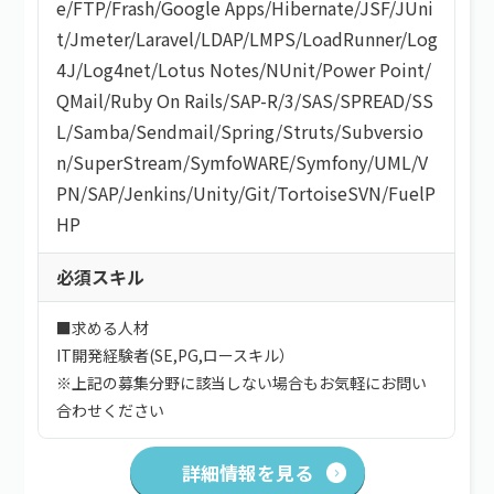
e
/
FTP
/
Frash
/
Google Apps
/
Hibernate
/
JSF
/
JUni
t
/
Jmeter
/
Laravel
/
LDAP
/
LMPS
/
LoadRunner
/
Log
4J
/
Log4net
/
Lotus Notes
/
NUnit
/
Power Point
/
QMail
/
Ruby On Rails
/
SAP-R/3
/
SAS
/
SPREAD
/
SS
L
/
Samba
/
Sendmail
/
Spring
/
Struts
/
Subversio
n
/
SuperStream
/
SymfoWARE
/
Symfony
/
UML
/
V
PN
/
SAP
/
Jenkins
/
Unity
/
Git
/
TortoiseSVN
/
FuelP
HP
必須スキル
■求める人材
IT開発経験者(SE,PG,ロースキル）
※上記の募集分野に該当しない場合もお気軽にお問い
合わせください
詳細情報を見る