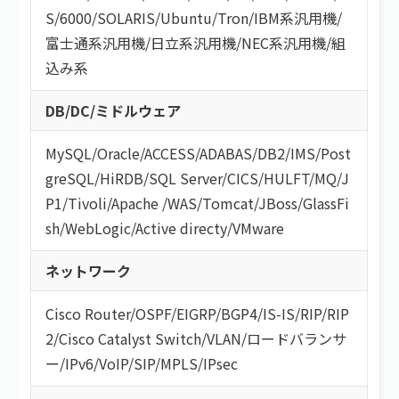
S/6000
/
SOLARIS
/
Ubuntu
/
Tron
/
IBM系汎用機
/
富士通系汎用機
/
日立系汎用機
/
NEC系汎用機
/
組
込み系
DB/DC/ミドルウェア
MySQL
/
Oracle
/
ACCESS
/
ADABAS
/
DB2
/
IMS
/
Post
greSQL
/
HiRDB
/
SQL Server
/
CICS
/
HULFT
/
MQ
/
J
P1
/
Tivoli
/
Apache
/
WAS
/
Tomcat
/
JBoss
/
GlassFi
sh
/
WebLogic
/
Active directy
/
VMware
ネットワーク
Cisco Router
/
OSPF
/
EIGRP
/
BGP4
/
IS-IS
/
RIP
/
RIP
2
/
Cisco Catalyst Switch
/
VLAN
/
ロードバランサ
ー
/
IPv6
/
VoIP
/
SIP
/
MPLS
/
IPsec