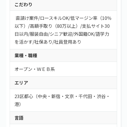
こだわり
直請け案件
/
ロースキルOK
/
低マージン率（10％
以下）
/
高額手取り（80万以上）
/
支払サイト30
日以内
/
服装自由
/
シニア歓迎
/
外国籍OK
/
語学力
を活かす
/
社保あり
/
社員登用あり
業種・職種
オープン・ＷＥＢ系
エリア
23区都心（中央・新宿・文京・千代田・渋谷・
港）
言語