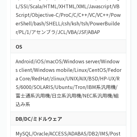
L
/
SSI
/
Scala
/
HTML/XHTML
/
XML
/
Javascript
/
VB
Script
/
Objective-C
/
ProC
/
C
/
C++
/
VC
/
VC++
/
Pow
erShell
/
bash/SHELL
/
csh
/
ksh
/
tsh
/
PowerBuilde
r
/
PL/1
/
アセンブラ
/
JCL
/
VBA
/
JSF
/
ABAP
OS
Android
/
iOS
/
macOS
/
Windows server
/
Window
s client
/
Windows mobile
/
Linux
/
CentOS
/
Fedor
a Core
/
RedHat
/
zlinux
/
UNIX
/
AIX
/
BSD
/
HP-UX
/
R
S/6000
/
SOLARIS
/
Ubuntu
/
Tron
/
IBM系汎用機
/
富士通系汎用機
/
日立系汎用機
/
NEC系汎用機
/
組
込み系
DB/DC/ミドルウェア
MySQL
/
Oracle
/
ACCESS
/
ADABAS
/
DB2
/
IMS
/
Post