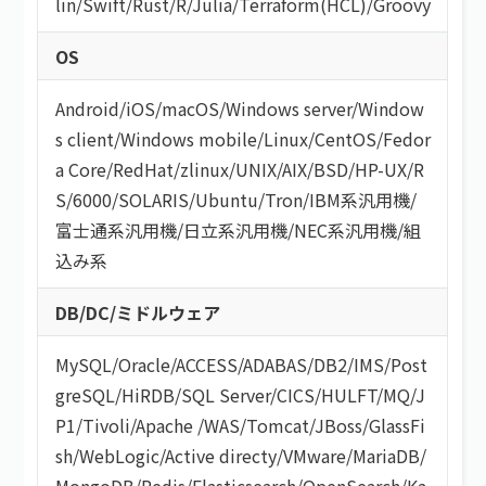
lin
/
Swift
/
Rust
/
R
/
Julia
/
Terraform(HCL)
/
Groovy
OS
Android
/
iOS
/
macOS
/
Windows server
/
Window
s client
/
Windows mobile
/
Linux
/
CentOS
/
Fedor
a Core
/
RedHat
/
zlinux
/
UNIX
/
AIX
/
BSD
/
HP-UX
/
R
S/6000
/
SOLARIS
/
Ubuntu
/
Tron
/
IBM系汎用機
/
富士通系汎用機
/
日立系汎用機
/
NEC系汎用機
/
組
込み系
DB/DC/ミドルウェア
MySQL
/
Oracle
/
ACCESS
/
ADABAS
/
DB2
/
IMS
/
Post
greSQL
/
HiRDB
/
SQL Server
/
CICS
/
HULFT
/
MQ
/
J
P1
/
Tivoli
/
Apache
/
WAS
/
Tomcat
/
JBoss
/
GlassFi
sh
/
WebLogic
/
Active directy
/
VMware
/
MariaDB
/
MongoDB
/
Redis
/
Elasticsearch
/
OpenSearch
/
Ka