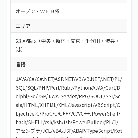
こだわり
持ち帰り・在宅(テレワーク)
オープン・ＷＥＢ系
フレックス
フリーワード
直請け案件
エリア
通勤
ロースキルOK
短期間（3ヶ月以内）
低マージン率（10％以下）
23区都心（中央・新宿・文京・千代田・渋谷・
短時間（主婦＆主夫向け）
高額手取り（80万以上）
港）
案件開始日
支払サイト30日以内
言語
服装自由
シニア歓迎
JAVA
/
C#/C#.NET
/
ASP.NET
/
VB/VB.NET
/
.NET
/
PL/
外国籍OK
SQL
/
SQL
/
PHP
/
Perl
/
Ruby
/
Python
/
AJAX
/
Curl
/
D
語学力を活かす
検索する
elphi
/
Go
/
JSP
/
JAVA-Servlet
/
RPG
/
SOQL
/
SSI
/
Sc
社保あり
ala
/
HTML/XHTML
/
XML
/
Javascript
/
VBScript
/
O
社員登用あり
bjective-C
/
ProC
/
C
/
C++
/
VC
/
VC++
/
PowerShell
/
bash/SHELL
/
csh
/
ksh
/
tsh
/
PowerBuilder
/
PL/1
/
アセンブラ
/
JCL
/
VBA
/
JSF
/
ABAP
/
TypeScript
/
Kot