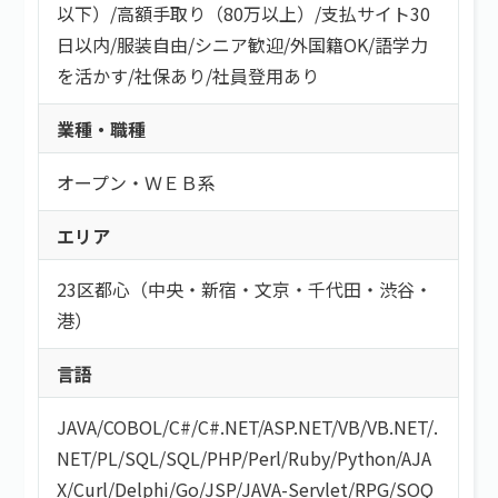
以下）
/
高額手取り（80万以上）
/
支払サイト30
日以内
/
服装自由
/
シニア歓迎
/
外国籍OK
/
語学力
を活かす
/
社保あり
/
社員登用あり
業種・職種
オープン・ＷＥＢ系
エリア
23区都心（中央・新宿・文京・千代田・渋谷・
港）
言語
JAVA
/
COBOL
/
C#/C#.NET
/
ASP.NET
/
VB/VB.NET
/
.
NET
/
PL/SQL
/
SQL
/
PHP
/
Perl
/
Ruby
/
Python
/
AJA
X
/
Curl
/
Delphi
/
Go
/
JSP
/
JAVA-Servlet
/
RPG
/
SOQ