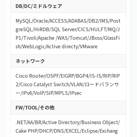
DB/DC/ミドルウェア
MySQL
/
Oracle
/
ACCESS
/
ADABAS
/
DB2
/
IMS
/
Post
greSQL
/
HiRDB
/
SQL Server
/
CICS
/
HULFT
/
MQ
/
J
P1
/
Tivoli
/
Apache
/
WAS
/
Tomcat
/
JBoss
/
GlassFi
sh
/
WebLogic
/
Active directy
/
VMware
ネットワーク
Cisco Router
/
OSPF
/
EIGRP
/
BGP4
/
IS-IS
/
RIP
/
RIP
2
/
Cisco Catalyst Switch
/
VLAN
/
ロードバランサ
ー
/
IPv6
/
VoIP
/
SIP
/
MPLS
/
IPsec
FW/TOOL/その他
.NET
/
AA/BR
/
Active Directory
/
Business Object
/
Cake PHP
/
DHCP
/
DNS
/
EXCEL
/
Eclipse
/
Exchang