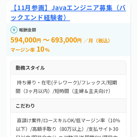
【11月参画】Javaエンジニア募集（バ
ックエンド経験者）
報酬金額
594,000
～ 693,000
円
円
／月（税込）
10
マージン率
%
勤務スタイル
持ち帰り・在宅(テレワーク)
/
フレックス
/
短期
間（3ヶ月以内）
/
短時間（主婦＆主夫向け）
こだわり
直請け案件
/
ロースキルOK
/
低マージン率（10％
以下）
/
高額手取り（80万以上）
/
支払サイト30