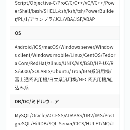
Script
/
Objective-C
/
ProC
/
C
/
C++
/
VC
/
VC++
/
Pow
erShell
/
bash/SHELL
/
csh
/
ksh
/
tsh
/
PowerBuilde
r
/
PL/1
/
アセンブラ
/
JCL
/
VBA
/
JSF
/
ABAP
OS
Android
/
iOS
/
macOS
/
Windows server
/
Window
s client
/
Windows mobile
/
Linux
/
CentOS
/
Fedor
a Core
/
RedHat
/
zlinux
/
UNIX
/
AIX
/
BSD
/
HP-UX
/
R
S/6000
/
SOLARIS
/
Ubuntu
/
Tron
/
IBM系汎用機
/
富士通系汎用機
/
日立系汎用機
/
NEC系汎用機
/
組
込み系
DB/DC/ミドルウェア
MySQL
/
Oracle
/
ACCESS
/
ADABAS
/
DB2
/
IMS
/
Post
greSQL
/
HiRDB
/
SQL Server
/
CICS
/
HULFT
/
MQ
/
J