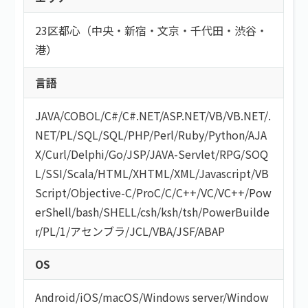
23区都心（中央・新宿・文京・千代田・渋谷・
港）
言語
JAVA
/
COBOL
/
C#/C#.NET
/
ASP.NET
/
VB/VB.NET
/
.
NET
/
PL/SQL
/
SQL
/
PHP
/
Perl
/
Ruby
/
Python
/
AJA
X
/
Curl
/
Delphi
/
Go
/
JSP
/
JAVA-Servlet
/
RPG
/
SOQ
L
/
SSI
/
Scala
/
HTML/XHTML
/
XML
/
Javascript
/
VB
Script
/
Objective-C
/
ProC
/
C
/
C++
/
VC
/
VC++
/
Pow
erShell
/
bash/SHELL
/
csh
/
ksh
/
tsh
/
PowerBuilde
r
/
PL/1
/
アセンブラ
/
JCL
/
VBA
/
JSF
/
ABAP
OS
Android
/
iOS
/
macOS
/
Windows server
/
Window