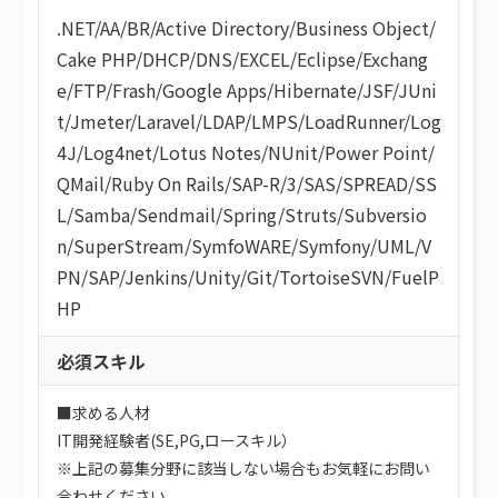
.NET
/
AA/BR
/
Active Directory
/
Business Object
/
Cake PHP
/
DHCP
/
DNS
/
EXCEL
/
Eclipse
/
Exchang
e
/
FTP
/
Frash
/
Google Apps
/
Hibernate
/
JSF
/
JUni
t
/
Jmeter
/
Laravel
/
LDAP
/
LMPS
/
LoadRunner
/
Log
4J
/
Log4net
/
Lotus Notes
/
NUnit
/
Power Point
/
QMail
/
Ruby On Rails
/
SAP-R/3
/
SAS
/
SPREAD
/
SS
L
/
Samba
/
Sendmail
/
Spring
/
Struts
/
Subversio
n
/
SuperStream
/
SymfoWARE
/
Symfony
/
UML
/
V
PN
/
SAP
/
Jenkins
/
Unity
/
Git
/
TortoiseSVN
/
FuelP
HP
必須スキル
■求める人材
IT開発経験者(SE,PG,ロースキル）
※上記の募集分野に該当しない場合もお気軽にお問い
合わせください