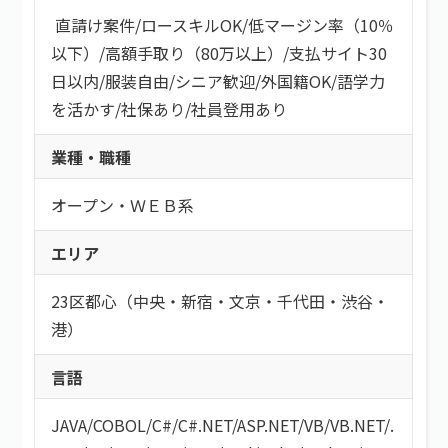
直請け案件
/
ロースキルOK
/
低マージン率（10％
以下）
/
高額手取り（80万以上）
/
支払サイト30
日以内
/
服装自由
/
シニア歓迎
/
外国籍OK
/
語学力
を活かす
/
社保あり
/
社員登用あり
業種・職種
オープン・ＷＥＢ系
エリア
23区都心（中央・新宿・文京・千代田・渋谷・
港）
言語
JAVA
/
COBOL
/
C#/C#.NET
/
ASP.NET
/
VB/VB.NET
/
.