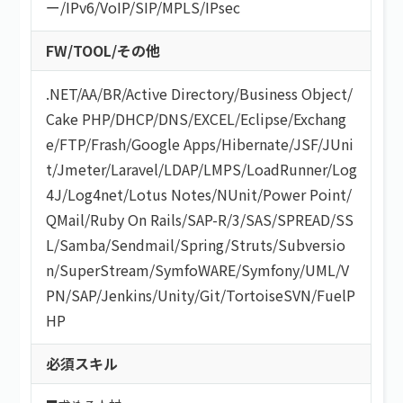
ー
/
IPv6
/
VoIP
/
SIP
/
MPLS
/
IPsec
FW/TOOL/その他
.NET
/
AA/BR
/
Active Directory
/
Business Object
/
Cake PHP
/
DHCP
/
DNS
/
EXCEL
/
Eclipse
/
Exchang
e
/
FTP
/
Frash
/
Google Apps
/
Hibernate
/
JSF
/
JUni
t
/
Jmeter
/
Laravel
/
LDAP
/
LMPS
/
LoadRunner
/
Log
4J
/
Log4net
/
Lotus Notes
/
NUnit
/
Power Point
/
QMail
/
Ruby On Rails
/
SAP-R/3
/
SAS
/
SPREAD
/
SS
L
/
Samba
/
Sendmail
/
Spring
/
Struts
/
Subversio
n
/
SuperStream
/
SymfoWARE
/
Symfony
/
UML
/
V
PN
/
SAP
/
Jenkins
/
Unity
/
Git
/
TortoiseSVN
/
FuelP
HP
必須スキル