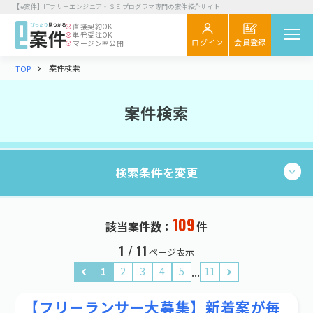
【e案件】ITフリーエンジニア・ＳＥプログラマ専門の案件紹介サイト
報酬金額
直接契約
OK
単発受注
OK
会員登録
ログイン
マージン率公開
以上
案件検索
TOP
案件を探す
閲覧履歴
以下
案件検索
気になる
スカウト
必要スキル
検索する
必要スキルを選択する
検索条件を変更
エンジニア向け
初めてご利用の方へ
お役立ちコラム
勤務スタイル
109
該当案件数：
件
企業さま向け
こだわり
1
持ち帰り・在宅(テレワーク)
1 / 11
ページ表示
初めてご利用の企業さまへ
フレックス
...
1
2
3
4
5
11
直請け案件
通勤
お役立ち情報
ロースキルOK
短期間（3ヶ月以内）
【フリーランサー大募集】新着案が毎
低マージン率（10％以下）