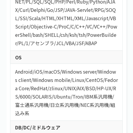
NET
/
PL/SQL
/
SQL
/
PHP
/
Perl
/
Ruby
/
Python
/
AJA
X
/
Curl
/
Delphi
/
Go
/
JSP
/
JAVA-Servlet
/
RPG
/
SOQ
L
/
SSI
/
Scala
/
HTML/XHTML
/
XML
/
Javascript
/
VB
Script
/
Objective-C
/
ProC
/
C
/
C++
/
VC
/
VC++
/
Pow
erShell
/
bash/SHELL
/
csh
/
ksh
/
tsh
/
PowerBuilde
r
/
PL/1
/
アセンブラ
/
JCL
/
VBA
/
JSF
/
ABAP
OS
Android
/
iOS
/
macOS
/
Windows server
/
Window
s client
/
Windows mobile
/
Linux
/
CentOS
/
Fedor
a Core
/
RedHat
/
zlinux
/
UNIX
/
AIX
/
BSD
/
HP-UX
/
R
S/6000
/
SOLARIS
/
Ubuntu
/
Tron
/
IBM系汎用機
/
富士通系汎用機
/
日立系汎用機
/
NEC系汎用機
/
組
込み系
DB/DC/ミドルウェア