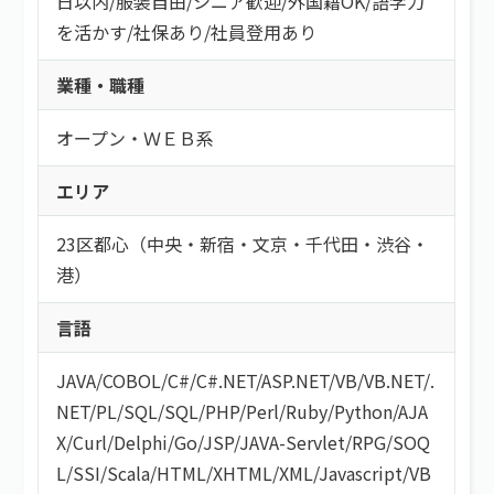
日以内
/
服装自由
/
シニア歓迎
/
外国籍OK
/
語学力
を活かす
/
社保あり
/
社員登用あり
業種・職種
オープン・ＷＥＢ系
エリア
23区都心（中央・新宿・文京・千代田・渋谷・
港）
言語
JAVA
/
COBOL
/
C#/C#.NET
/
ASP.NET
/
VB/VB.NET
/
.
NET
/
PL/SQL
/
SQL
/
PHP
/
Perl
/
Ruby
/
Python
/
AJA
X
/
Curl
/
Delphi
/
Go
/
JSP
/
JAVA-Servlet
/
RPG
/
SOQ
L
/
SSI
/
Scala
/
HTML/XHTML
/
XML
/
Javascript
/
VB