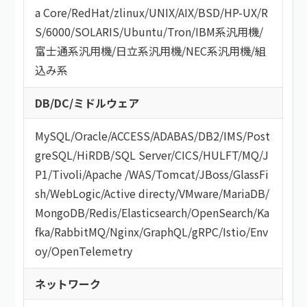
a Core
/
RedHat
/
zlinux
/
UNIX
/
AIX
/
BSD
/
HP-UX
/
R
S/6000
/
SOLARIS
/
Ubuntu
/
Tron
/
IBM系汎用機
/
富士通系汎用機
/
日立系汎用機
/
NEC系汎用機
/
組
込み系
DB/DC/ミドルウェア
MySQL
/
Oracle
/
ACCESS
/
ADABAS
/
DB2
/
IMS
/
Post
greSQL
/
HiRDB
/
SQL Server
/
CICS
/
HULFT
/
MQ
/
J
P1
/
Tivoli
/
Apache
/
WAS
/
Tomcat
/
JBoss
/
GlassFi
sh
/
WebLogic
/
Active directy
/
VMware
/
MariaDB
/
MongoDB
/
Redis
/
Elasticsearch
/
OpenSearch
/
Ka
fka
/
RabbitMQ
/
Nginx
/
GraphQL
/
gRPC
/
Istio
/
Env
oy
/
OpenTelemetry
ネットワーク