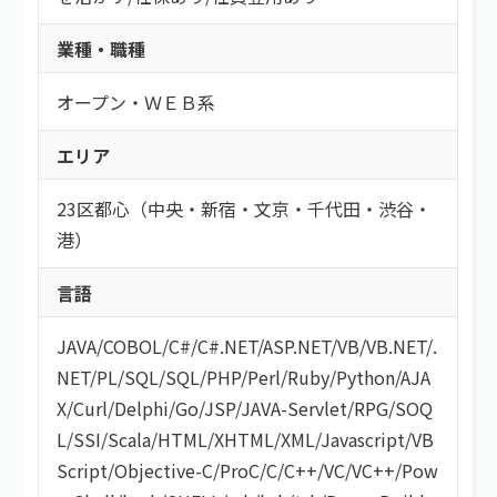
業種・職種
検索する
オープン・ＷＥＢ系
エリア
23区都心（中央・新宿・文京・千代田・渋谷・
港）
言語
JAVA
/
COBOL
/
C#/C#.NET
/
ASP.NET
/
VB/VB.NET
/
.
NET
/
PL/SQL
/
SQL
/
PHP
/
Perl
/
Ruby
/
Python
/
AJA
X
/
Curl
/
Delphi
/
Go
/
JSP
/
JAVA-Servlet
/
RPG
/
SOQ
L
/
SSI
/
Scala
/
HTML/XHTML
/
XML
/
Javascript
/
VB
Script
/
Objective-C
/
ProC
/
C
/
C++
/
VC
/
VC++
/
Pow