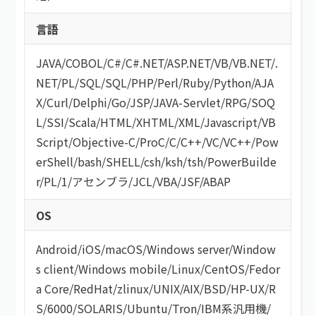
言語
JAVA
/
COBOL
/
C#/C#.NET
/
ASP.NET
/
VB/VB.NET
/
.
NET
/
PL/SQL
/
SQL
/
PHP
/
Perl
/
Ruby
/
Python
/
AJA
X
/
Curl
/
Delphi
/
Go
/
JSP
/
JAVA-Servlet
/
RPG
/
SOQ
L
/
SSI
/
Scala
/
HTML/XHTML
/
XML
/
Javascript
/
VB
Script
/
Objective-C
/
ProC
/
C
/
C++
/
VC
/
VC++
/
Pow
erShell
/
bash/SHELL
/
csh
/
ksh
/
tsh
/
PowerBuilde
r
/
PL/1
/
アセンブラ
/
JCL
/
VBA
/
JSF
/
ABAP
OS
Android
/
iOS
/
macOS
/
Windows server
/
Window
s client
/
Windows mobile
/
Linux
/
CentOS
/
Fedor
a Core
/
RedHat
/
zlinux
/
UNIX
/
AIX
/
BSD
/
HP-UX
/
R
S/6000
/
SOLARIS
/
Ubuntu
/
Tron
/
IBM系汎用機
/