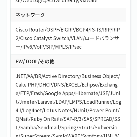
ネットワーク
Cisco Router
/
OSPF
/
EIGRP
/
BGP4
/
IS-IS
/
RIP
/
RIP
2
/
Cisco Catalyst Switch
/
VLAN
/
ロードバランサ
ー
/
IPv6
/
VoIP
/
SIP
/
MPLS
/
IPsec
FW/TOOL/その他
.NET
/
AA/BR
/
Active Directory
/
Business Object
/
Cake PHP
/
DHCP
/
DNS
/
EXCEL
/
Eclipse
/
Exchang
e
/
FTP
/
Frash
/
Google Apps
/
Hibernate
/
JSF
/
JUni
t
/
Jmeter
/
Laravel
/
LDAP
/
LMPS
/
LoadRunner
/
Log
4J
/
Log4net
/
Lotus Notes
/
NUnit
/
Power Point
/
QMail
/
Ruby On Rails
/
SAP-R/3
/
SAS
/
SPREAD
/
SS
L
/
Samba
/
Sendmail
/
Spring
/
Struts
/
Subversio
n
/
SuperStream
/
SymfoWARE
/
Symfony
/
UML
/
V