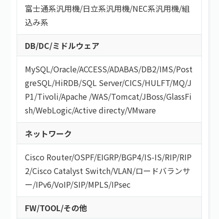
富士通系汎用機
/
日立系汎用機
/
NEC系汎用機
/
組
込み系
DB/DC/ミドルウェア
MySQL
/
Oracle
/
ACCESS
/
ADABAS
/
DB2
/
IMS
/
Post
greSQL
/
HiRDB
/
SQL Server
/
CICS
/
HULFT
/
MQ
/
J
P1
/
Tivoli
/
Apache
/
WAS
/
Tomcat
/
JBoss
/
GlassFi
sh
/
WebLogic
/
Active directy
/
VMware
ネットワーク
Cisco Router
/
OSPF
/
EIGRP
/
BGP4
/
IS-IS
/
RIP
/
RIP
2
/
Cisco Catalyst Switch
/
VLAN
/
ロードバランサ
ー
/
IPv6
/
VoIP
/
SIP
/
MPLS
/
IPsec
FW/TOOL/その他