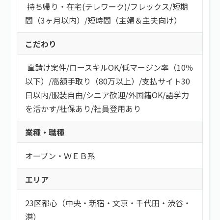
持ち帰り・在宅(テレワーク)
/
フレックス
/
短期
間（3ヶ月以内）
/
短時間（主婦＆主夫向け）
こだわり
直請け案件
/
ロースキルOK
/
低マージン率（10％
以下）
/
高額手取り（80万以上）
/
支払サイト30
日以内
/
服装自由
/
シニア歓迎
/
外国籍OK
/
語学力
を活かす
/
社保あり
/
社員登用あり
業種・職種
オープン・ＷＥＢ系
エリア
23区都心（中央・新宿・文京・千代田・渋谷・
港）