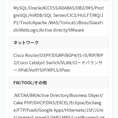
MySQL
/
Oracle
/
ACCESS
/
ADABAS
/
DB2
/
IMS
/
Post
greSQL
/
HiRDB
/
SQL Server
/
CICS
/
HULFT
/
MQ
/
J
P1
/
Tivoli
/
Apache
/
WAS
/
Tomcat
/
JBoss
/
GlassFi
sh
/
WebLogic
/
Active directy
/
VMware
ネットワーク
Cisco Router
/
OSPF
/
EIGRP
/
BGP4
/
IS-IS
/
RIP
/
RIP
2
/
Cisco Catalyst Switch
/
VLAN
/
ロードバランサ
ー
/
IPv6
/
VoIP
/
SIP
/
MPLS
/
IPsec
FW/TOOL/その他
.NET
/
AA/BR
/
Active Directory
/
Business Object
/
Cake PHP
/
DHCP
/
DNS
/
EXCEL
/
Eclipse
/
Exchang
e
/
FTP
/
Frash
/
Google Apps
/
Hibernate
/
JSF
/
JUni
t
/
Jmeter
/
Laravel
/
LDAP
/
LMPS
/
LoadRunner
/
Log