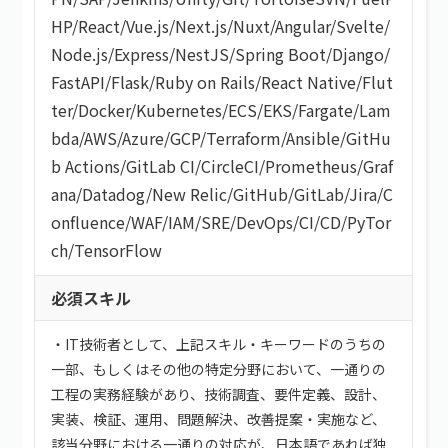
HP
/
React
/
Vue.js
/
Next.js
/
Nuxt
/
Angular
/
Svelte
/
Node.js
/
Express
/
NestJS
/
Spring Boot
/
Django
/
FastAPI
/
Flask
/
Ruby on Rails
/
React Native
/
Flut
ter
/
Docker
/
Kubernetes
/
ECS
/
EKS
/
Fargate
/
Lam
bda
/
AWS
/
Azure
/
GCP
/
Terraform
/
Ansible
/
GitHu
b Actions
/
GitLab CI
/
CircleCI
/
Prometheus
/
Graf
ana
/
Datadog
/
New Relic
/
GitHub
/
GitLab
/
Jira
/
C
onfluence
/
WAF
/
IAM
/
SRE
/
DevOps
/
CI/CD
/
PyTor
ch
/
TensorFlow
必須スキル
・IT技術者として、上記スキル・キーワードのうちの
一部、もしくはその他の特定分野において、一通りの
工程の実務経験があり、技術調査、要件定義、設計、
実装、検証、運用、問題解決、改善提案・実施など、
該当分野における一通りの対応が、日本語であれば独