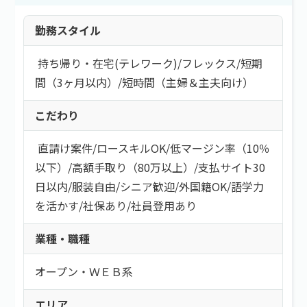
勤務スタイル
持ち帰り・在宅(テレワーク)
/
フレックス
/
短期
間（3ヶ月以内）
/
短時間（主婦＆主夫向け）
こだわり
直請け案件
/
ロースキルOK
/
低マージン率（10％
以下）
/
高額手取り（80万以上）
/
支払サイト30
日以内
/
服装自由
/
シニア歓迎
/
外国籍OK
/
語学力
を活かす
/
社保あり
/
社員登用あり
業種・職種
オープン・ＷＥＢ系
エリア