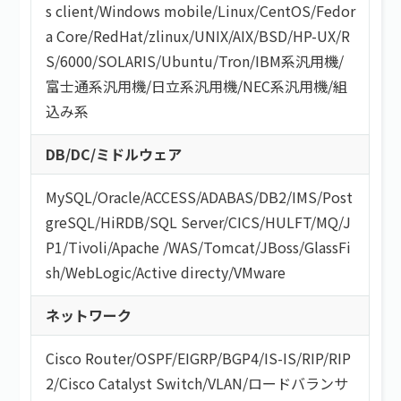
s client
/
Windows mobile
/
Linux
/
CentOS
/
Fedor
a Core
/
RedHat
/
zlinux
/
UNIX
/
AIX
/
BSD
/
HP-UX
/
R
S/6000
/
SOLARIS
/
Ubuntu
/
Tron
/
IBM系汎用機
/
富士通系汎用機
/
日立系汎用機
/
NEC系汎用機
/
組
込み系
DB/DC/ミドルウェア
MySQL
/
Oracle
/
ACCESS
/
ADABAS
/
DB2
/
IMS
/
Post
greSQL
/
HiRDB
/
SQL Server
/
CICS
/
HULFT
/
MQ
/
J
P1
/
Tivoli
/
Apache
/
WAS
/
Tomcat
/
JBoss
/
GlassFi
sh
/
WebLogic
/
Active directy
/
VMware
ネットワーク
Cisco Router
/
OSPF
/
EIGRP
/
BGP4
/
IS-IS
/
RIP
/
RIP
2
/
Cisco Catalyst Switch
/
VLAN
/
ロードバランサ