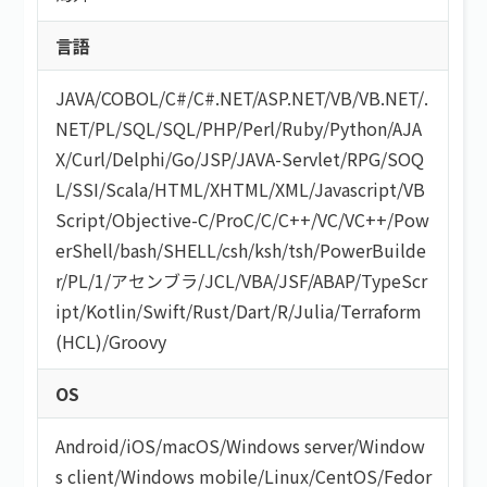
言語
JAVA
/
COBOL
/
C#/C#.NET
/
ASP.NET
/
VB/VB.NET
/
.
NET
/
PL/SQL
/
SQL
/
PHP
/
Perl
/
Ruby
/
Python
/
AJA
X
/
Curl
/
Delphi
/
Go
/
JSP
/
JAVA-Servlet
/
RPG
/
SOQ
L
/
SSI
/
Scala
/
HTML/XHTML
/
XML
/
Javascript
/
VB
Script
/
Objective-C
/
ProC
/
C
/
C++
/
VC
/
VC++
/
Pow
erShell
/
bash/SHELL
/
csh
/
ksh
/
tsh
/
PowerBuilde
r
/
PL/1
/
アセンブラ
/
JCL
/
VBA
/
JSF
/
ABAP
/
TypeScr
ipt
/
Kotlin
/
Swift
/
Rust
/
Dart
/
R
/
Julia
/
Terraform
(HCL)
/
Groovy
OS
Android
/
iOS
/
macOS
/
Windows server
/
Window
s client
/
Windows mobile
/
Linux
/
CentOS
/
Fedor