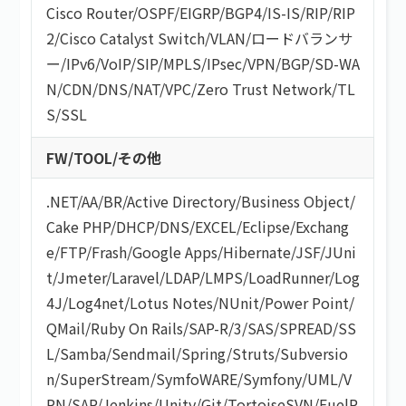
Cisco Router
/
OSPF
/
EIGRP
/
BGP4
/
IS-IS
/
RIP
/
RIP
2
/
Cisco Catalyst Switch
/
VLAN
/
ロードバランサ
ー
/
IPv6
/
VoIP
/
SIP
/
MPLS
/
IPsec
/
VPN
/
BGP
/
SD-WA
N
/
CDN
/
DNS
/
NAT
/
VPC
/
Zero Trust Network
/
TL
S/SSL
FW/TOOL/その他
.NET
/
AA/BR
/
Active Directory
/
Business Object
/
Cake PHP
/
DHCP
/
DNS
/
EXCEL
/
Eclipse
/
Exchang
e
/
FTP
/
Frash
/
Google Apps
/
Hibernate
/
JSF
/
JUni
t
/
Jmeter
/
Laravel
/
LDAP
/
LMPS
/
LoadRunner
/
Log
4J
/
Log4net
/
Lotus Notes
/
NUnit
/
Power Point
/
QMail
/
Ruby On Rails
/
SAP-R/3
/
SAS
/
SPREAD
/
SS
L
/
Samba
/
Sendmail
/
Spring
/
Struts
/
Subversio
n
/
SuperStream
/
SymfoWARE
/
Symfony
/
UML
/
V
PN
/
SAP
/
Jenkins
/
Unity
/
Git
/
TortoiseSVN
/
FuelP