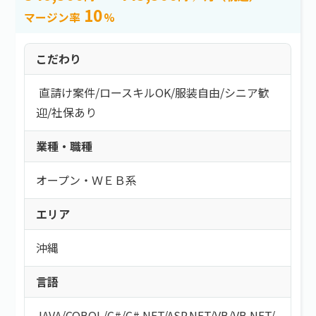
10
マージン率
%
こだわり
直請け案件
/
ロースキルOK
/
服装自由
/
シニア歓
迎
/
社保あり
業種・職種
オープン・ＷＥＢ系
エリア
沖縄
言語
JAVA
/
COBOL
/
C#/C#.NET
/
ASP.NET
/
VB/VB.NET
/
.