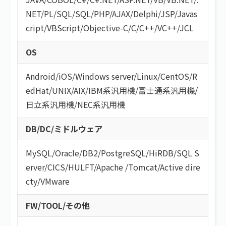
NET
/
PL/SQL
/
SQL
/
PHP
/
AJAX
/
Delphi
/
JSP
/
Javas
cript
/
VBScript
/
Objective-C
/
C
/
C++
/
VC++
/
JCL
OS
Android
/
iOS
/
Windows server
/
Linux
/
CentOS
/
R
edHat
/
UNIX
/
AIX
/
IBM系汎用機
/
富士通系汎用機
/
日立系汎用機
/
NEC系汎用機
DB/DC/ミドルウェア
MySQL
/
Oracle
/
DB2
/
PostgreSQL
/
HiRDB
/
SQL S
erver
/
CICS
/
HULFT
/
Apache
/
Tomcat
/
Active dire
cty
/
VMware
FW/TOOL/その他