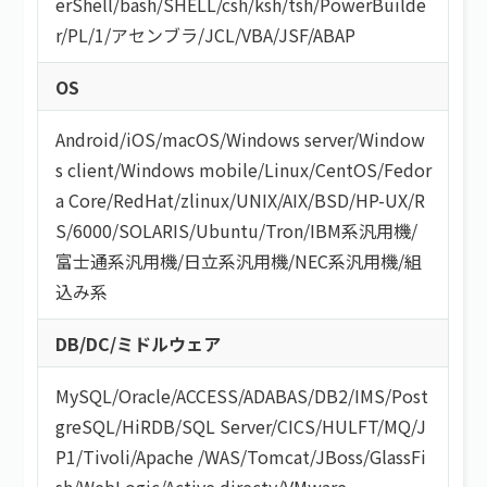
erShell
/
bash/SHELL
/
csh
/
ksh
/
tsh
/
PowerBuilde
r
/
PL/1
/
アセンブラ
/
JCL
/
VBA
/
JSF
/
ABAP
OS
Android
/
iOS
/
macOS
/
Windows server
/
Window
s client
/
Windows mobile
/
Linux
/
CentOS
/
Fedor
a Core
/
RedHat
/
zlinux
/
UNIX
/
AIX
/
BSD
/
HP-UX
/
R
S/6000
/
SOLARIS
/
Ubuntu
/
Tron
/
IBM系汎用機
/
富士通系汎用機
/
日立系汎用機
/
NEC系汎用機
/
組
込み系
DB/DC/ミドルウェア
MySQL
/
Oracle
/
ACCESS
/
ADABAS
/
DB2
/
IMS
/
Post
greSQL
/
HiRDB
/
SQL Server
/
CICS
/
HULFT
/
MQ
/
J
P1
/
Tivoli
/
Apache
/
WAS
/
Tomcat
/
JBoss
/
GlassFi
sh
/
WebLogic
/
Active directy
/
VMware