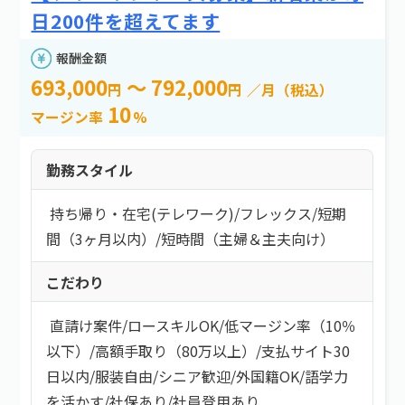
短時間（主婦＆主夫向け）
e案件とは？
新着情報
よくある質問
日200件を超えてます
高額手取り（80万以上）
お問い合わせ
支払サイト30日以内
報酬金額
服装自由
693,000
～ 792,000
円
円
／月（税込）
シニア歓迎
10
マージン率
%
外国籍OK
語学力を活かす
勤務スタイル
社保あり
社員登用あり
持ち帰り・在宅(テレワーク)
/
フレックス
/
短期
間（3ヶ月以内）
/
短時間（主婦＆主夫向け）
フリーワード
こだわり
直請け案件
/
ロースキルOK
/
低マージン率（10％
案件開始日
以下）
/
高額手取り（80万以上）
/
支払サイト30
日以内
/
服装自由
/
シニア歓迎
/
外国籍OK
/
語学力
を活かす
/
社保あり
/
社員登用あり