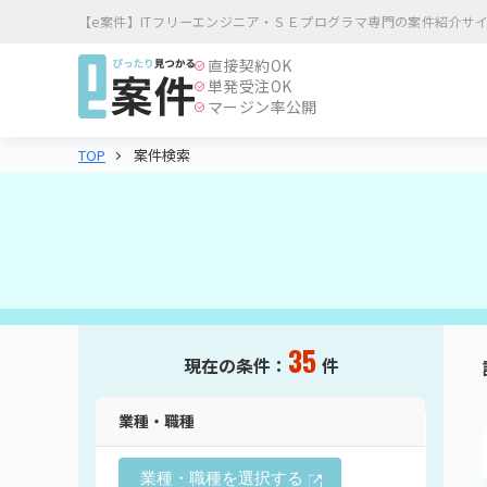
【e案件】ITフリーエンジニア・ＳＥプログラマ専門の案件紹介サ
直接契約
OK
単発受注
OK
マージン率公開
案件検索
TOP
35
現在の条件：
件
業種・職種
業種・職種を選択する