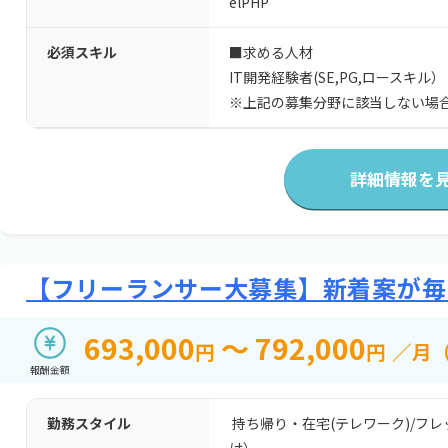
elPHP
必須スキル
■求める人材
IT開発経験者(SE,PG,ロースキル）
※上記の募集分野に該当しない場
詳細情報を
【フリーランサー大募集】新着案が毎
693,000
～ 792,000
円
円
／月
報酬金額
勤務スタイル
持ち帰り・在宅(テレワーク)
/
フレ