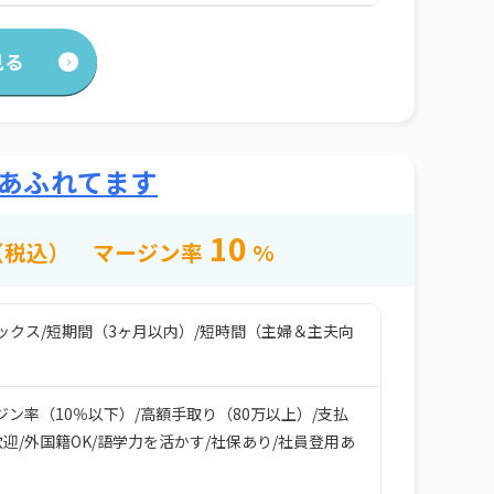
見る
があふれてます
10
（税込）
マージン率
%
ックス
/
短期間（3ヶ月以内）
/
短時間（主婦＆主夫向
ジン率（10％以下）
/
高額手取り（80万以上）
/
支払
歓迎
/
外国籍OK
/
語学力を活かす
/
社保あり
/
社員登用あ