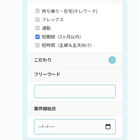
持ち帰り・在宅(テレワーク)
フレックス
通勤
短期間（3ヶ月以内）
短時間（主婦＆主夫向け）
こだわり
フリーワード
直請け案件
ロースキルOK
低マージン率（10％以下）
高額手取り（80万以上）
支払サイト30日以内
案件開始日
服装自由
シニア歓迎
外国籍OK