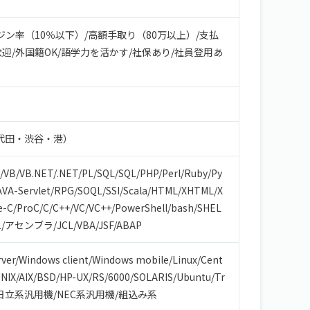
ジン率（10％以下）
/
高額手取り（80万以上）
/
支払
歓迎
/
外国籍OK
/
語学力を活かす
/
社保あり
/
社員登用あ
代田・渋谷・港）
/
VB/VB.NET
/
.NET
/
PL/SQL
/
SQL
/
PHP
/
Perl
/
Ruby
/
Py
AVA-Servlet
/
RPG
/
SOQL
/
SSI
/
Scala
/
HTML/XHTML
/
X
e-C
/
ProC
/
C
/
C++
/
VC
/
VC++
/
PowerShell
/
bash/SHEL
1
/
アセンブラ
/
JCL
/
VBA
/
JSF
/
ABAP
ver
/
Windows client
/
Windows mobile
/
Linux
/
Cent
NIX
/
AIX
/
BSD
/
HP-UX
/
RS/6000
/
SOLARIS
/
Ubuntu
/
Tr
日立系汎用機
/
NEC系汎用機
/
組込み系