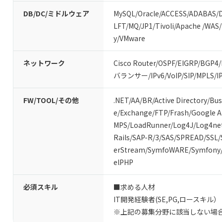
DB/DC/ミドルウェア
MySQL
/
Oracle
/
ACCESS
/
ADABAS
/
LFT
/
MQ
/
JP1
/
Tivoli
/
Apache
/
WAS
/
y
/
VMware
ネットワーク
Cisco Router
/
OSPF
/
EIGRP
/
BGP4
/
バランサー
/
IPv6
/
VoIP
/
SIP
/
MPLS
/
I
FW/TOOL/その他
.NET
/
AA/BR
/
Active Directory
/
Bus
e
/
Exchange
/
FTP
/
Frash
/
Google 
MPS
/
LoadRunner
/
Log4J
/
Log4ne
Rails
/
SAP-R/3
/
SAS
/
SPREAD
/
SSL
/
erStream
/
SymfoWARE
/
Symfony
elPHP
必須スキル
■求める人材
IT開発経験者(SE,PG,ロースキル）
※上記の募集分野に該当しない場