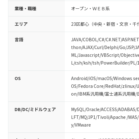
業種・職種
オープン・ＷＥＢ系
エリア
23区都心（中央・新宿・文京・千
言語
JAVA
/
COBOL
/
C#/C#.NET
/
ASP.NET
thon
/
AJAX
/
Curl
/
Delphi
/
Go
/
JSP
/
J
ML
/
Javascript
/
VBScript
/
Objectiv
L
/
csh
/
ksh
/
tsh
/
PowerBuilder
/
PL/
OS
Android
/
iOS
/
macOS
/
Windows ser
OS
/
Fedora Core
/
RedHat
/
zlinux
/
U
on
/
IBM系汎用機
/
富士通系汎用機
/
DB/DC/ミドルウェア
MySQL
/
Oracle
/
ACCESS
/
ADABAS
/
LFT
/
MQ
/
JP1
/
Tivoli
/
Apache
/
WAS
/
y
/
VMware