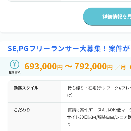
詳細情報を
SE,PGフリーランサー大募集！案件
693,000
～ 792,000
円
円
／月
報酬金額
勤務スタイル
持ち帰り・在宅(テレワーク)
/
フレ
け）
こだわり
直請け案件
/
ロースキルOK
/
低マー
サイト30日以内
/
服装自由
/
シニア
り