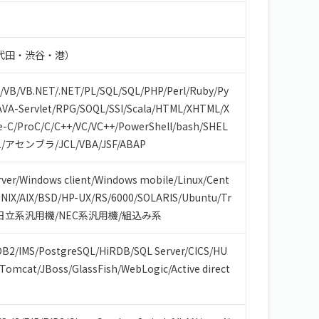
代田・渋谷・港）
/
VB/VB.NET
/
.NET
/
PL/SQL
/
SQL
/
PHP
/
Perl
/
Ruby
/
Py
AVA-Servlet
/
RPG
/
SOQL
/
SSI
/
Scala
/
HTML/XHTML
/
X
e-C
/
ProC
/
C
/
C++
/
VC
/
VC++
/
PowerShell
/
bash/SHEL
1
/
アセンブラ
/
JCL
/
VBA
/
JSF
/
ABAP
ver
/
Windows client
/
Windows mobile
/
Linux
/
Cent
NIX
/
AIX
/
BSD
/
HP-UX
/
RS/6000
/
SOLARIS
/
Ubuntu
/
Tr
日立系汎用機
/
NEC系汎用機
/
組込み系
DB2
/
IMS
/
PostgreSQL
/
HiRDB
/
SQL Server
/
CICS
/
HU
Tomcat
/
JBoss
/
GlassFish
/
WebLogic
/
Active direct