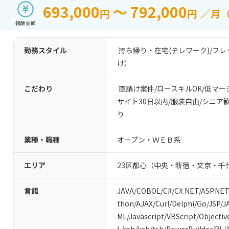
693,000
～ 792,000
円
円
／月
報酬金額
勤務スタイル
持ち帰り・在宅(テレワーク)
/
フレ
け）
こだわり
直請け案件
/
ロースキルOK
/
低マー
サイト30日以内
/
服装自由
/
シニア
り
業種・職種
オープン・ＷＥＢ系
エリア
23区都心（中央・新宿・文京・千
言語
JAVA
/
COBOL
/
C#/C#.NET
/
ASP.NET
thon
/
AJAX
/
Curl
/
Delphi
/
Go
/
JSP
/
J
ML
/
Javascript
/
VBScript
/
Objectiv