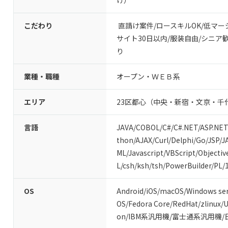
け）
こだわり
直請け案件
/
ロースキルOK
/
低マー
サイト30日以内
/
服装自由
/
シニア
り
業種・職種
オープン・ＷＥＢ系
エリア
23区都心（中央・新宿・文京・千
言語
JAVA
/
COBOL
/
C#/C#.NET
/
ASP.NET
thon
/
AJAX
/
Curl
/
Delphi
/
Go
/
JSP
/
J
ML
/
Javascript
/
VBScript
/
Objectiv
L
/
csh
/
ksh
/
tsh
/
PowerBuilder
/
PL/
OS
Android
/
iOS
/
macOS
/
Windows ser
OS
/
Fedora Core
/
RedHat
/
zlinux
/
U
on
/
IBM系汎用機
/
富士通系汎用機
/