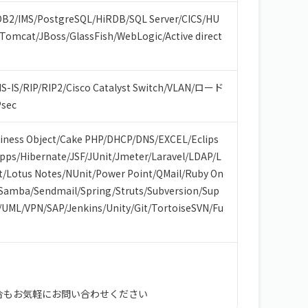
DB2
/
IMS
/
PostgreSQL
/
HiRDB
/
SQL Server
/
CICS
/
HU
Tomcat
/
JBoss
/
GlassFish
/
WebLogic
/
Active direct
IS-IS
/
RIP
/
RIP2
/
Cisco Catalyst Switch
/
VLAN
/
ロード
Psec
iness Object
/
Cake PHP
/
DHCP
/
DNS
/
EXCEL
/
Eclips
Apps
/
Hibernate
/
JSF
/
JUnit
/
Jmeter
/
Laravel
/
LDAP
/
L
t
/
Lotus Notes
/
NUnit
/
Power Point
/
QMail
/
Ruby On
Samba
/
Sendmail
/
Spring
/
Struts
/
Subversion
/
Sup
/
UML
/
VPN
/
SAP
/
Jenkins
/
Unity
/
Git
/
TortoiseSVN
/
Fu
合もお気軽にお問い合わせください