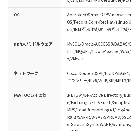
L
/
csh
/
ksh
/
tsh
/
PowerBuilder
/
PL/
OS
Android
/
iOS
/
macOS
/
Windows ser
OS
/
Fedora Core
/
RedHat
/
zlinux
/
U
on
/
IBM系汎用機
/
富士通系汎用機
/
DB/DC/ミドルウェア
MySQL
/
Oracle
/
ACCESS
/
ADABAS
/
LFT
/
MQ
/
JP1
/
Tivoli
/
Apache
/
WAS
/
y
/
VMware
ネットワーク
Cisco Router
/
OSPF
/
EIGRP
/
BGP4
/
バランサー
/
IPv6
/
VoIP
/
SIP
/
MPLS
/
I
FW/TOOL/その他
.NET
/
AA/BR
/
Active Directory
/
Bus
e
/
Exchange
/
FTP
/
Frash
/
Google 
MPS
/
LoadRunner
/
Log4J
/
Log4ne
Rails
/
SAP-R/3
/
SAS
/
SPREAD
/
SSL
/
erStream
/
SymfoWARE
/
Symfony