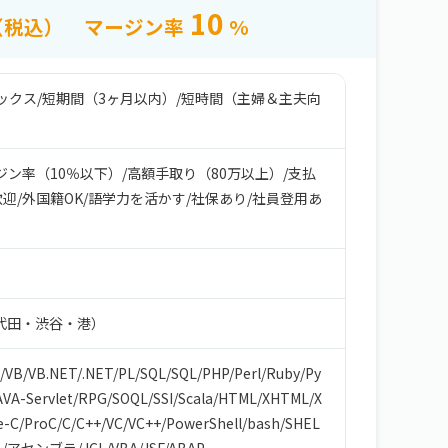
10
（税込）
マージン率
%
ックス
/
短期間（3ヶ月以内）
/
短時間（主婦＆主夫向
ジン率（10％以下）
/
高額手取り（80万以上）
/
支払
歓迎
/
外国籍OK
/
語学力を活かす
/
社保あり
/
社員登用あ
代田・渋谷・港）
/
VB/VB.NET
/
.NET
/
PL/SQL
/
SQL
/
PHP
/
Perl
/
Ruby
/
Py
AVA-Servlet
/
RPG
/
SOQL
/
SSI
/
Scala
/
HTML/XHTML
/
X
e-C
/
ProC
/
C
/
C++
/
VC
/
VC++
/
PowerShell
/
bash/SHEL