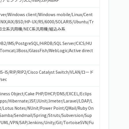
1
/
アセンブラ
/
JCL
/
VBA
/
JSF
/
ABAP
ver
/
Windows client
/
Windows mobile
/
Linux
/
Cent
NIX
/
AIX
/
BSD
/
HP-UX
/
RS/6000
/
SOLARIS
/
Ubuntu
/
Tr
日立系汎用機
/
NEC系汎用機
/
組込み系
DB2
/
IMS
/
PostgreSQL
/
HiRDB
/
SQL Server
/
CICS
/
HU
Tomcat
/
JBoss
/
GlassFish
/
WebLogic
/
Active direct
IS-IS
/
RIP
/
RIP2
/
Cisco Catalyst Switch
/
VLAN
/
ロード
Psec
iness Object
/
Cake PHP
/
DHCP
/
DNS
/
EXCEL
/
Eclips
Apps
/
Hibernate
/
JSF
/
JUnit
/
Jmeter
/
Laravel
/
LDAP
/
L
t
/
Lotus Notes
/
NUnit
/
Power Point
/
QMail
/
Ruby On
Samba
/
Sendmail
/
Spring
/
Struts
/
Subversion
/
Sup
/
UML
/
VPN
/
SAP
/
Jenkins
/
Unity
/
Git
/
TortoiseSVN
/
Fu