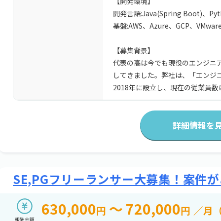
【開発環境】
開発言語:Java(Spring Boot)、Py
基盤:AWS、Azure、GCP、VMware、
【募集背景】
代表の高は今でも現役のエンジニ
してきました。弊社は、「エンジ
2018年に設立し、現在の従業員
詳細情報を
SE,PGフリーランサー大募集！案件
630,000
～ 720,000
円
円
／月
報酬金額