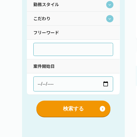
勤務スタイル
こだわり
持ち帰り・在宅(テレワーク)
フレックス
フリーワード
直請け案件
通勤
ロースキルOK
短期間（3ヶ月以内）
低マージン率（10％以下）
短時間（主婦＆主夫向け）
高額手取り（80万以上）
支払サイト30日以内
案件開始日
服装自由
シニア歓迎
外国籍OK
語学力を活かす
社保あり
検索する
社員登用あり