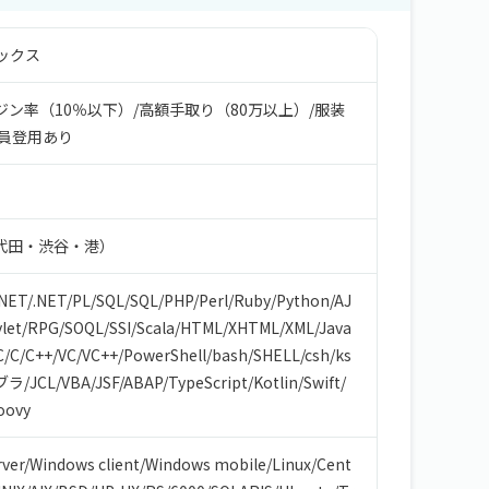
ックス
ジン率（10％以下）
/
高額手取り（80万以上）
/
服装
員登用あり
代田・渋谷・港）
.NET
/
.NET
/
PL/SQL
/
SQL
/
PHP
/
Perl
/
Ruby
/
Python
/
AJ
let
/
RPG
/
SOQL
/
SSI
/
Scala
/
HTML/XHTML
/
XML
/
Java
C
/
C
/
C++
/
VC
/
VC++
/
PowerShell
/
bash/SHELL
/
csh
/
ks
ブラ
/
JCL
/
VBA
/
JSF
/
ABAP
/
TypeScript
/
Kotlin
/
Swift
/
oovy
ver
/
Windows client
/
Windows mobile
/
Linux
/
Cent