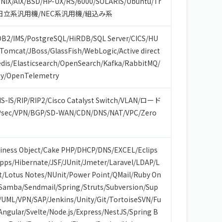
NIX
/
AIX
/
BSD
/
HP-UX
/
RS/6000
/
SOLARIS
/
Ubuntu
/
Tr
日立系汎用機
/
NEC系汎用機
/
組込み系
DB2
/
IMS
/
PostgreSQL
/
HiRDB
/
SQL Server
/
CICS
/
HU
Tomcat
/
JBoss
/
GlassFish
/
WebLogic
/
Active direct
dis
/
Elasticsearch
/
OpenSearch
/
Kafka
/
RabbitMQ
/
y
/
OpenTelemetry
IS-IS
/
RIP
/
RIP2
/
Cisco Catalyst Switch
/
VLAN
/
ロード
Psec
/
VPN
/
BGP
/
SD-WAN
/
CDN
/
DNS
/
NAT
/
VPC
/
Zero
iness Object
/
Cake PHP
/
DHCP
/
DNS
/
EXCEL
/
Eclips
Apps
/
Hibernate
/
JSF
/
JUnit
/
Jmeter
/
Laravel
/
LDAP
/
L
t
/
Lotus Notes
/
NUnit
/
Power Point
/
QMail
/
Ruby On
Samba
/
Sendmail
/
Spring
/
Struts
/
Subversion
/
Sup
/
UML
/
VPN
/
SAP
/
Jenkins
/
Unity
/
Git
/
TortoiseSVN
/
Fu
Angular
/
Svelte
/
Node.js
/
Express
/
NestJS
/
Spring B