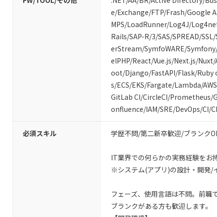
FW/TOOL/その他
.NET
/
AA/BR
/
Active Directory
/
Bus
e
/
Exchange
/
FTP
/
Frash
/
Google 
MPS
/
LoadRunner
/
Log4J
/
Log4ne
Rails
/
SAP-R/3
/
SAS
/
SPREAD
/
SSL
/
erStream
/
SymfoWARE
/
Symfony
elPHP
/
React
/
Vue.js
/
Next.js
/
Nuxt
/
oot
/
Django
/
FastAPI
/
Flask
/
Ruby 
s
/
ECS
/
EKS
/
Fargate
/
Lambda
/
AWS
GitLab CI
/
CircleCI
/
Prometheus
/
G
onfluence
/
IAM
/
SRE
/
DevOps
/
CI/C
必須スキル
学歴不問/第二新卒歓迎/ブランクO
IT業界での何らかの実務経験をお持
※システム(アプリ)の設計・開発
フェーズ、使用言語は不問。前職で
ブランクがある方も歓迎します。