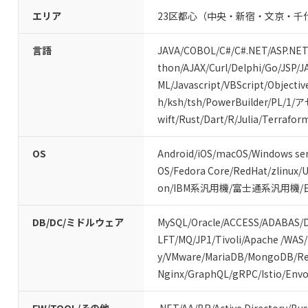
エリア
23区都心（中央・新宿・文京・千
言語
JAVA
/
COBOL
/
C#/C#.NET
/
ASP.NET
thon
/
AJAX
/
Curl
/
Delphi
/
Go
/
JSP
/
J
ML
/
Javascript
/
VBScript
/
Objectiv
h
/
ksh
/
tsh
/
PowerBuilder
/
PL/1
/
ア
wift
/
Rust
/
Dart
/
R
/
Julia
/
Terrafor
OS
Android
/
iOS
/
macOS
/
Windows ser
OS
/
Fedora Core
/
RedHat
/
zlinux
/
U
on
/
IBM系汎用機
/
富士通系汎用機
/
DB/DC/ミドルウェア
MySQL
/
Oracle
/
ACCESS
/
ADABAS
/
LFT
/
MQ
/
JP1
/
Tivoli
/
Apache
/
WAS
/
y
/
VMware
/
MariaDB
/
MongoDB
/
Re
Nginx
/
GraphQL
/
gRPC
/
Istio
/
Envo