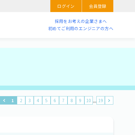
ログイン
会員登録
採用をお考えの企業さまへ
初めてご利用のエンジニアの方へ
...
1
2
3
4
5
6
7
8
9
10
19