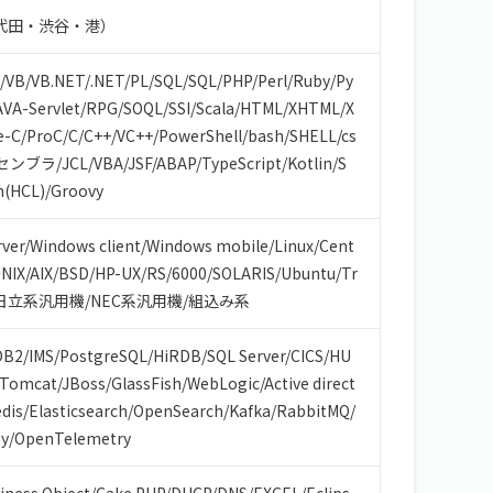
代田・渋谷・港）
/
VB/VB.NET
/
.NET
/
PL/SQL
/
SQL
/
PHP
/
Perl
/
Ruby
/
Py
AVA-Servlet
/
RPG
/
SOQL
/
SSI
/
Scala
/
HTML/XHTML
/
X
e-C
/
ProC
/
C
/
C++
/
VC++
/
PowerShell
/
bash/SHELL
/
cs
センブラ
/
JCL
/
VBA
/
JSF
/
ABAP
/
TypeScript
/
Kotlin
/
S
m(HCL)
/
Groovy
ver
/
Windows client
/
Windows mobile
/
Linux
/
Cent
NIX
/
AIX
/
BSD
/
HP-UX
/
RS/6000
/
SOLARIS
/
Ubuntu
/
Tr
日立系汎用機
/
NEC系汎用機
/
組込み系
DB2
/
IMS
/
PostgreSQL
/
HiRDB
/
SQL Server
/
CICS
/
HU
Tomcat
/
JBoss
/
GlassFish
/
WebLogic
/
Active direct
dis
/
Elasticsearch
/
OpenSearch
/
Kafka
/
RabbitMQ
/
y
/
OpenTelemetry