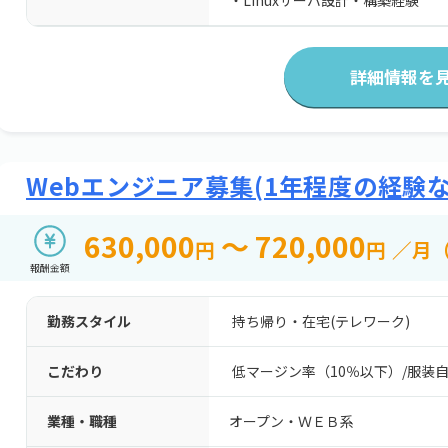
・Linuxサーバ設計・構築経験
詳細情報を
Webエンジニア募集(1年程度の経験
630,000
～ 720,000
円
円
／月
報酬金額
勤務スタイル
持ち帰り・在宅(テレワーク)
こだわり
低マージン率（10％以下）
/
服装
業種・職種
オープン・ＷＥＢ系