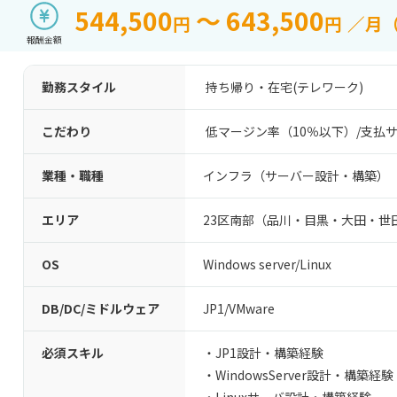
544,500
～ 643,500
円
円
／月
報酬金額
勤務スタイル
持ち帰り・在宅(テレワーク)
こだわり
低マージン率（10％以下）
/
支払サ
業種・職種
インフラ（サーバー設計・構築）
エリア
23区南部（品川・目黒・大田・世
OS
Windows server
/
Linux
DB/DC/ミドルウェア
JP1
/
VMware
必須スキル
・JP1設計・構築経験
・WindowsServer設計・構築経験