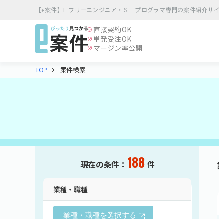
【e案件】ITフリーエンジニア・ＳＥプログラマ専門の案件紹介サ
直接契約
OK
単発受注
OK
マージン率公開
案件検索
TOP
188
現在の条件：
件
業種・職種
業種・職種を選択する