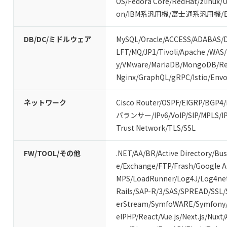
OS
/
Fedora Core
/
RedHat
/
zlinux
/
U
on
/
IBM系汎用機
/
富士通系汎用機
/
DB/DC/ミドルウェア
MySQL
/
Oracle
/
ACCESS
/
ADABAS
/
LFT
/
MQ
/
JP1
/
Tivoli
/
Apache
/
WAS
/
y
/
VMware
/
MariaDB
/
MongoDB
/
Re
Nginx
/
GraphQL
/
gRPC
/
Istio
/
Envo
ネットワーク
Cisco Router
/
OSPF
/
EIGRP
/
BGP4
/
バランサー
/
IPv6
/
VoIP
/
SIP
/
MPLS
/
I
Trust Network
/
TLS/SSL
FW/TOOL/その他
.NET
/
AA/BR
/
Active Directory
/
Bus
e
/
Exchange
/
FTP
/
Frash
/
Google 
MPS
/
LoadRunner
/
Log4J
/
Log4ne
Rails
/
SAP-R/3
/
SAS
/
SPREAD
/
SSL
/
erStream
/
SymfoWARE
/
Symfony
elPHP
/
React
/
Vue.js
/
Next.js
/
Nuxt
/