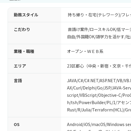
勤務スタイル
持ち帰り・在宅(テレワーク)
/
フレ
こだわり
直請け案件
/
ロースキルOK
/
低マー
自由
/
外国籍OK
/
語学力を活かす
/
社
業種・職種
オープン・ＷＥＢ系
エリア
23区都心（中央・新宿・文京・千
言語
JAVA
/
C#/C#.NET
/
ASP.NET
/
VB/VB
AX
/
Curl
/
Delphi
/
Go
/
JSP
/
JAVA-Serv
script
/
VBScript
/
Objective-C
/
Pro
h
/
tsh
/
PowerBuilder
/
PL/1
/
アセン
Rust
/
R
/
Julia
/
Terraform(HCL)
/
Gr
OS
Android
/
iOS
/
macOS
/
Windows ser