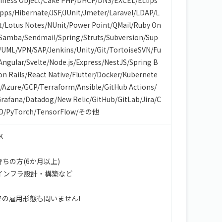
iness Object
/
Cake PHP
/
DHCP
/
DNS
/
EXCEL
/
Eclips
Apps
/
Hibernate
/
JSF
/
JUnit
/
Jmeter
/
Laravel
/
LDAP
/
L
t
/
Lotus Notes
/
NUnit
/
Power Point
/
QMail
/
Ruby On
Samba
/
Sendmail
/
Spring
/
Struts
/
Subversion
/
Sup
/
UML
/
VPN
/
SAP
/
Jenkins
/
Unity
/
Git
/
TortoiseSVN
/
Fu
Angular
/
Svelte
/
Node.js
/
Express
/
NestJS
/
Spring B
on Rails
/
React Native
/
Flutter
/
Docker
/
Kubernete
/
Azure
/
GCP
/
Terraform
/
Ansible
/
GitHub Actions
/
rafana
/
Datadog
/
New Relic
/
GitHub
/
GitLab
/
Jira
/
C
D
/
PyTorch
/
TensorFlow
/
その他
K
ちの方(6か月以上)
/インフラ設計・構築など
の雇用形態も問いません!