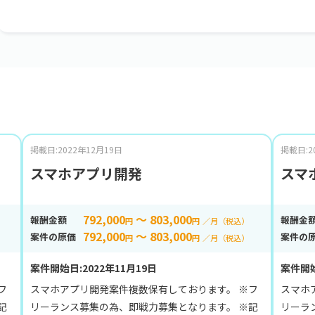
掲載日:2022年12月19日
掲載日:2
スマホアプリ開発
スマ
792,000
～ 803,000
報酬金額
報酬金
円
円
／月（税込）
792,000
～ 803,000
案件の原価
案件の
円
円
／月（税込）
案件開始日:2022年11月19日
案件開始
フ
スマホアプリ開発案件複数保有しております。 ※フ
スマホ
記
リーランス募集の為、即戦力募集となります。 ※記
リーラ