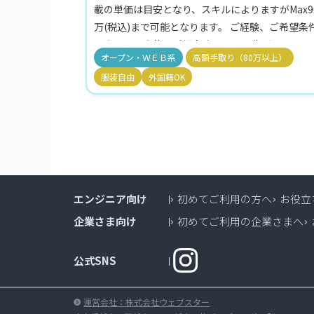
載の単価は目安となり、スキルによりますがMax9
万(税込)まで可能となります。 ご経験、ご希望条
に合わせて案件をご紹介致します。 先ずは、エン
オープン・ＷＥＢ系
高額手取り（80万以上）
リーしていただき。ご希望をお聞かせください。 
服装自由
外国籍OK
モート・リモート併用・地方参画可の案件も保有
ております。 週5稼働案件が9割を占めております
エンジニア向け
初めてご利用の方へ
お役立
企業さま向け
初めてご利用の企業さまへ
公式SNS
運営会社：株式会社ウェブスター