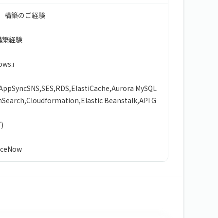
、構築のご経験
構築経験
dows」
AppSyncSNS,SES,RDS,ElastiCache,Aurora MySQL
earch,Cloudformation,Elastic Beanstalk,API G
)
viceNow