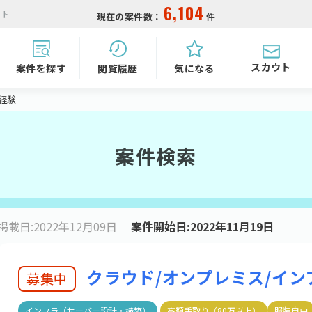
6,104
イト
現在の案件数：
件
スカウト
気になる
閲覧履歴
案件を探す
経験
案件検索
掲載日:2022年12月09日
案件開始日:2022年11月19日
クラウド/オンプレミス/イ
募集中
インフラ（サーバー設計・構築）
高額手取り（80万以上）
服装自由