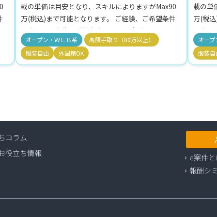
0
載の単価は目安となり、スキルによりますがMax90
載の単
件
万(税込)まで可能となります。 ご経験、ご希望条件
万(税
ト
に合わせて案件をご紹介致します。 先ずは、エント
に合わ
オープン・ＷＥＢ系
高額手取り（80万以上）
オープ
リ
リーしていただき。ご希望をお聞かせください。 リ
リーし
服装自由
外国籍OK
服装自
し
モート・リモート併用・地方参画可の案件も保有し
モート
。
ております。 週5稼働案件が9割を占めております。
ており
ちコラム
お役立ち情報
e案件と
報酬シ