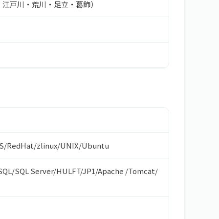
・江戸川・荒川・足立・葛飾）
S
/
RedHat
/
zlinux
/
UNIX
/
Ubuntu
SQL
/
SQL Server
/
HULFT
/
JP1
/
Apache
/
Tomcat
/