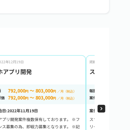
022年12月19日
掲載日:2022年12月16日
ホアプリ開発
スマホアプリ開
792,000
～ 803,000
792,000
額
報酬金額
円
円
／月（税込）
792,000
～ 803,000
792,000
原価
案件の原価
円
円
／月（税込）
日:2022年11月19日
案件開始日:2022年11
アプリ開発案件複数保有しております。 ※フ
スマホアプリ開発案件
ンス募集の為、即戦力募集となります。 ※記
リーランス募集の為、