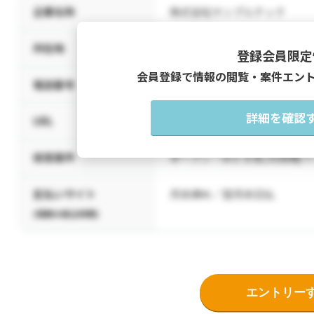
企業名称
株式会社サンプルテック
所在地
東京都千代田区サンプル町1-2-
登録会員限定
会員登録で情報の閲覧・案件エン
電話番号
03-1234-5678
詳細を確認
URL
https://www.sample-tech.e
得意案件
オープン・ＷＥＢ系/汎用機/
支払いサイト
月末締め／翌月末日払
(報酬の振込時期)
エントリー