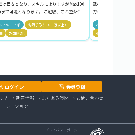
価は目安となり、スキルによりますがMax100
載の単価は目安となり、
込)まで可能となります。 ご経験、ご希望条件
万(税込)まで可能と
せて案件をご紹介致します。 先ずは、エント
に合わせて案件をご紹
ン・ＷＥＢ系
高額手取り（80万以上）
オープン・ＷＥＢ系
ていただき。ご希望をお聞かせください。 リ
リーしていただき。ご
由
外国籍OK
服装自由
外国籍OK
・リモート併用・地方参画可の案件も保有し
モート・リモート併用
ます。 週5稼働案件が9割を占めております。
ております。 週5稼
ログイン
会員登録
は？
新着情報
よくある質問
お問い合わせ
ミュレーション
プライバシーポリシー