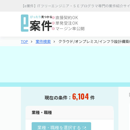
【e案件】ITフリーエンジニア・ＳＥプログラマ専門の案件紹介サ
直接契約
OK
単発受注
OK
マージン率公開
クラウド/オンプレミス/インフラ設計構築
TOP
案件検索
6,104
現在の条件：
件
業種・職種
業種・職種を選択する