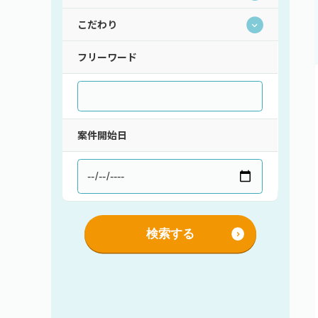
こだわり
持ち帰り・在宅(テレワーク)
フレックス
フリーワード
直請け案件
通勤
ロースキルOK
短期間（3ヶ月以内）
低マージン率（10％以下）
短時間（主婦＆主夫向け）
高額手取り（80万以上）
支払サイト30日以内
案件開始日
服装自由
シニア歓迎
外国籍OK
語学力を活かす
社保あり
検索する
社員登用あり