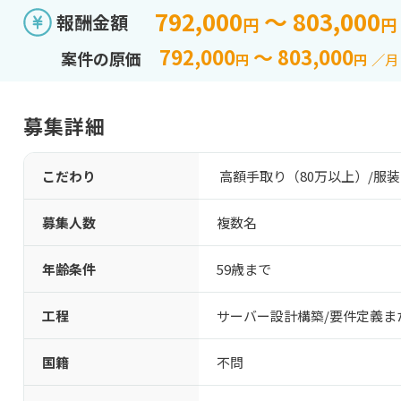
792,000
～ 803,000
報酬金額
円
円
792,000
～ 803,000
案件の原価
円
円
／月
募集詳細
こだわり
高額手取り（80万以上）
/
服装
募集人数
複数名
年齢条件
59歳まで
工程
サーバー設計構築/要件定義ま
国籍
不問