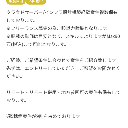
服装自由
外国籍OK
e案件とは？
新着情報
よくある質問
エリア
クラウドサーバー/インフラ設計構築経験案件複数保有
お問い合わせ
しております。
エリアを選択する
※フリーランス募集の為、即戦力募集となります。
※記載の単価は目安となり、スキルによりますがMax90
報酬金額
万(税込)まで可能となります。
以上
ご経験、ご希望条件に合わせて案件をご紹介致します。
先ずは、エントリーしていただき。ご希望をお聞かせく
以下
ださい。
必要スキル
リモート・リモート併用・地方参画可の案件も保有して
必要スキルを選択する
おります。
週5稼働案件が9割を占めております。
勤務スタイル