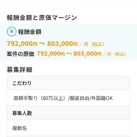
こだわり
持ち帰り・在宅(テレワーク)
フレックス
フリーワード
直請け案件
報酬金額と原価マージン
通勤
ロースキルOK
短期間（3ヶ月以内）
報酬金額
低マージン率（10％以下）
短時間（主婦＆主夫向け）
高額手取り（80万以上）
792,000
～ 803,000
円
円
／月（税込）
案件開始日
支払サイト30日以内
792,000
～ 803,000
案件の原価
円
円
／月（税込）
服装自由
シニア歓迎
募集詳細
外国籍OK
語学力を活かす
こだわり
検索する
社保あり
高額手取り（80万以上）
/
服装自由
/
外国籍OK
社員登用あり
募集人数
複数名