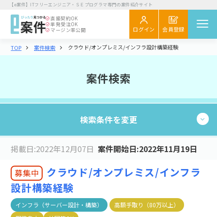
【e案件】ITフリーエンジニア・ＳＥプログラマ専門の案件紹介サイト
直接契約
OK
単発受注
OK
会員登録
ログイン
マージン率公開
クラウド/オンプレミス/インフラ設計構築経験
TOP
案件検索
案件を探す
閲覧履歴
案件検索
気になる
スカウト
検索条件を変更
エンジニア向け
初めてご利用の方へ
お役立ちコラム
6,106
掲載日:2022年12月07日
案件開始日:2022年11月19日
現在の条件：
件
検索する
企業さま向け
業種・職種
クラウド/オンプレミス/インフラ
募集中
初めてご利用の企業さまへ
設計構築経験
業種・職種を選択する
お役立ち情報
インフラ（サーバー設計・構築）
高額手取り（80万以上）