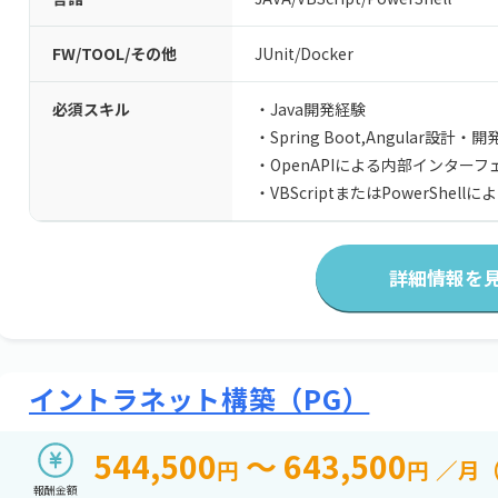
FW/TOOL/その他
JUnit
/
Docker
必須スキル
・Java開発経験
・Spring Boot,Angular設計・
・OpenAPIによる内部インター
・VBScriptまたはPowerShel
詳細情報を
イントラネット構築（PG）
544,500
～ 643,500
円
円
／月
報酬金額