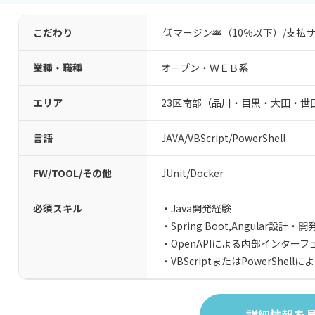
こだわり
低マージン率（10％以下）
/
支払サ
業種・職種
オープン・ＷＥＢ系
エリア
23区南部（品川・目黒・大田・世
言語
JAVA
/
VBScript
/
PowerShell
FW/TOOL/その他
JUnit
/
Docker
必須スキル
・Java開発経験
・Spring Boot,Angular設計・
・OpenAPIによる内部インター
・VBScriptまたはPowerShel