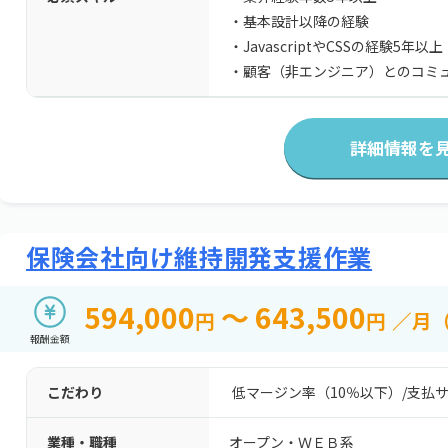
・基本設計以降の経験
・JavascriptやCSSの経験5年以上
・顧客（非エンジニア）とのコミ
詳細情報を
保険会社向け維持開発支援作業
594,000
～ 643,500
円
円
／月
報酬金額
こだわり
低マージン率（10％以下）
/
支払サ
業種・職種
オープン・ＷＥＢ系