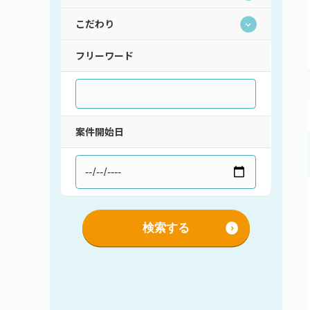
こだわり
持ち帰り・在宅(テレワーク)
フレックス
フリーワード
直請け案件
通勤
ロースキルOK
短期間（3ヶ月以内）
低マージン率（10％以下）
短時間（主婦＆主夫向け）
高額手取り（80万以上）
支払サイト30日以内
案件開始日
服装自由
シニア歓迎
外国籍OK
語学力を活かす
社保あり
検索する
社員登用あり