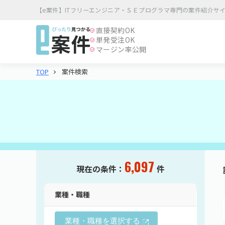
【e案件】ITフリーエンジニア・ＳＥプログラマ専門の案件紹介サ
直接契約
OK
単発受注
OK
マージン率公開
案件検索
TOP
6,097
現在の条件：
件
業種・職種
業種・職種を選択する