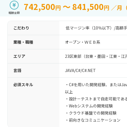
742,500
～ 841,500
円
円
／月
報酬金額
こだわり
低マージン率（10％以下）
/
高額手
業種・職種
オープン・ＷＥＢ系
エリア
23区東部（台東・墨田・江東・江
言語
JAVA
/
C#/C#.NET
必須スキル
・C#を用いた開発経験、またはJ
以上
・設計－テストまで自走可能であ
・Webシステムの開発経験
・クラウド基盤での開発経験
・前向きなコミュニケーション