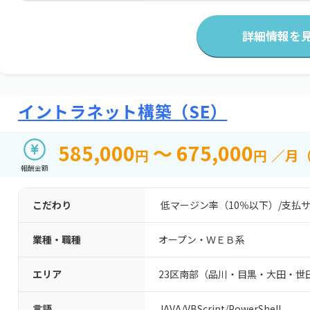
詳細情報を
イントラネット構築（SE）
585,000
～ 675,000
円
円
／月
報酬金額
こだわり
低マージン率（10％以下）
/
支払サ
業種・職種
オープン・ＷＥＢ系
エリア
23区南部（品川・目黒・大田・世
言語
JAVA
/
VBScript
/
PowerShell