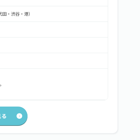
代田・渋谷・港）
方。
見る