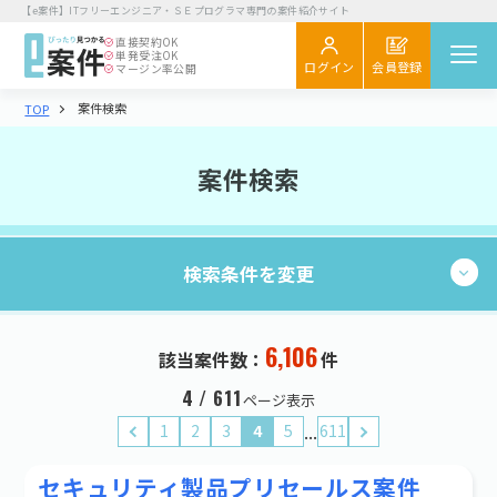
【e案件】ITフリーエンジニア・ＳＥプログラマ専門の案件紹介サイト
直接契約
OK
単発受注
OK
会員登録
ログイン
マージン率公開
案件検索
TOP
案件を探す
閲覧履歴
案件検索
気になる
スカウト
検索条件を変更
エンジニア向け
初めてご利用の方へ
お役立ちコラム
6,106
現在の条件：
件
6,106
該当案件数：
件
検索する
企業さま向け
業種・職種
4 / 611
ページ表示
初めてご利用の企業さまへ
...
1
2
3
4
5
611
業種・職種を選択する
お役立ち情報
セキュリティ製品プリセールス案件