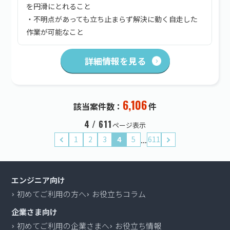
を円滑にとれること
・不明点があっても立ち止まらず解決に動く自走した
作業が可能なこと
詳細情報を見る
6,106
該当案件数：
件
4 / 611
ページ表示
...
1
2
3
4
5
611
エンジニア向け
初めてご利用の方へ
お役立ちコラム
企業さま向け
初めてご利用の企業さまへ
お役立ち情報