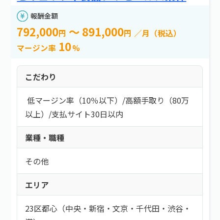
e案件とは？
新着情報
よくある質問
エリア
報酬金額
お問い合わせ
792,000
～ 891,000
円
円
／月（税込）
エリアを選択する
10
マージン率
%
報酬金額
こだわり
以上
低マージン率（10％以下）
/
高額手取り（80万
以上）
/
支払サイト30日以内
以下
業種・職種
必要スキル
その他
必要スキルを選択する
エリア
勤務スタイル
23区都心（中央・新宿・文京・千代田・渋谷・