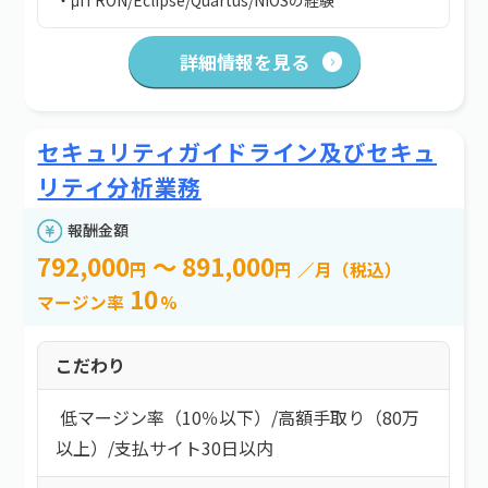
・μITRON/Eclipse/Quartus/NIOSの経験
詳細情報を見る
セキュリティガイドライン及びセキュ
リティ分析業務
報酬金額
792,000
～ 891,000
円
円
／月（税込）
10
マージン率
%
こだわり
低マージン率（10％以下）
/
高額手取り（80万
以上）
/
支払サイト30日以内