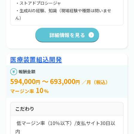
・ストアドプロシージャ
・生成AIの経験、知識（現場経験や種類は問いませ
ん）
詳細情報を見る
医療装置組込開発
報酬金額
594,000
～ 693,000
円
円
／月（税込）
10
マージン率
%
こだわり
低マージン率（10％以下）
/
支払サイト30日以
内