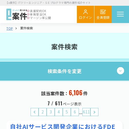
【e案件】ITフリーエンジニア・ＳＥプログラマ専門の案件紹介サイト
直接契約
OK
単発受注
OK
会員登録
ログイン
マージン率公開
案件検索
TOP
案件を探す
閲覧履歴
案件検索
気になる
スカウト
検索条件を変更
エンジニア向け
初めてご利用の方へ
お役立ちコラム
6,106
現在の条件：
件
6,106
該当案件数：
件
検索する
企業さま向け
業種・職種
7 / 611
ページ表示
初めてご利用の企業さまへ
...
2
3
4
5
6
611
業種・職種を選択する
お役立ち情報
自社AIサービス開発企業におけるFDE