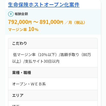
生命保険ホストオープン化案件
報酬金額
792,000
～ 891,000
円
円
／月（税込）
10
マージン率
%
こだわり
低マージン率（10％以下）
/
高額手取り（80万
以上）
/
支払サイト30日以内
業種・職種
オープン・ＷＥＢ系
エリア