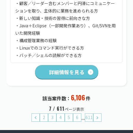
・顧客／リーダー含むメンバーと円滑にコミュニケー
ションを取り、主体的に業務を進められる方
・新しい知識・技術の習得に前向きな方
・Java＋Eclipse（一部開発作業あり）、Git/SVNを用
いた開発経験
・構成管理業務の経験
・Linuxでのコマンド実行ができる方
・バッチ／シェルの読解ができる方
詳細情報を見る
6,106
該当案件数：
件
7 / 611
ページ表示
...
2
3
4
5
6
611