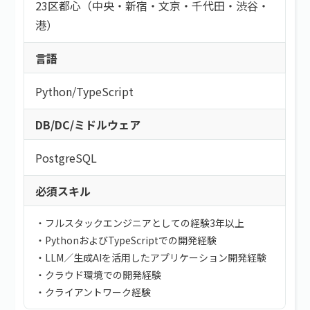
こだわり
持ち帰り・在宅(テレワーク)
23区都心（中央・新宿・文京・千代田・渋谷・
フレックス
港）
フリーワード
直請け案件
通勤
ロースキルOK
言語
短期間（3ヶ月以内）
低マージン率（10％以下）
短時間（主婦＆主夫向け）
高額手取り（80万以上）
Python
/
TypeScript
案件開始日
支払サイト30日以内
DB/DC/ミドルウェア
服装自由
シニア歓迎
PostgreSQL
外国籍OK
語学力を活かす
必須スキル
検索する
社保あり
社員登用あり
・フルスタックエンジニアとしての経験3年以上
・PythonおよびTypeScriptでの開発経験
・LLM／生成AIを活用したアプリケーション開発経験
・クラウド環境での開発経験
・クライアントワーク経験