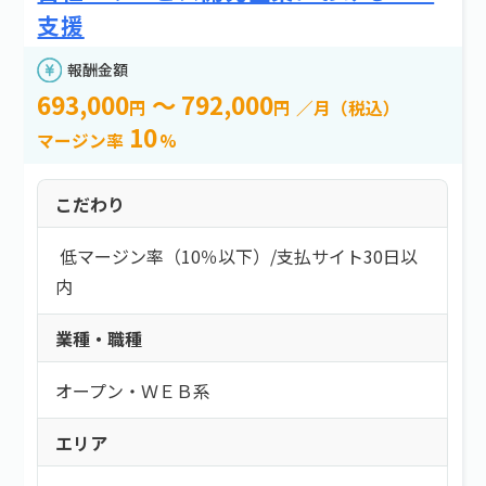
e案件とは？
新着情報
よくある質問
エリア
支援
お問い合わせ
報酬金額
エリアを選択する
693,000
～ 792,000
円
円
／月（税込）
10
マージン率
%
報酬金額
こだわり
以上
低マージン率（10％以下）
/
支払サイト30日以
以下
内
必要スキル
業種・職種
必要スキルを選択する
オープン・ＷＥＢ系
エリア
勤務スタイル