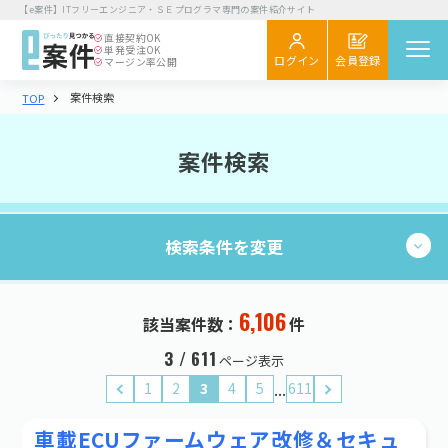
【e案件】ITフリーエンジニア・ＳＥプログラマ専門の案件紹介サイト
直接契約
OK
単発受注
OK
会員登録
ログイン
マージン率公開
案件検索
TOP
案件を探す
閲覧履歴
案件検索
気になる
スカウト
検索条件を変更
エンジニア向け
初めてご利用の方へ
お役立ちコラム
6,106
現在の条件：
件
6,106
該当案件数：
件
検索する
企業さま向け
業種・職種
3 / 611
ページ表示
初めてご利用の企業さまへ
...
1
2
3
4
5
611
業種・職種を選択する
お役立ち情報
車載ECUファームウェア改修＆セキュ