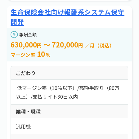
生命保険会社向け報酬系システム保守
開発
報酬金額
630,000
～ 720,000
円
円
／月（税込）
10
マージン率
%
こだわり
低マージン率（10％以下）
/
高額手取り（80万
以上）
/
支払サイト30日以内
業種・職種
汎用機