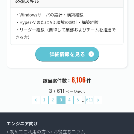
必須スキル
・Windowsサーバの設計・構築経験
・Hyper-V または VDI環境の設計・構築経験
・リーダー経験（自律して業務およびチームを推進で
きる方）
詳細情報を見る
6,106
該当案件数：
件
3 / 611
ページ表示
...
1
2
3
4
5
611
エンジニア向け
初めてご利用の方へ
お役立ちコラム