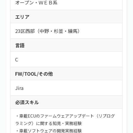
こだわり
持ち帰り・在宅(テレワーク)
オープン・ＷＥＢ系
フレックス
フリーワード
直請け案件
エリア
通勤
ロースキルOK
短期間（3ヶ月以内）
23区西部（中野・杉並・練馬）
低マージン率（10％以下）
短時間（主婦＆主夫向け）
高額手取り（80万以上）
言語
案件開始日
支払サイト30日以内
服装自由
C
シニア歓迎
外国籍OK
FW/TOOL/その他
語学力を活かす
検索する
社保あり
Jira
社員登用あり
必須スキル
・車載ECUのファームウェアアップデート（リプログ
ラミング）に関する知見・実務経験
・車載ソフトウェアの開発実務経験