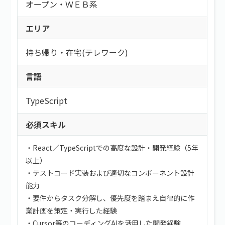
こだわり
持ち帰り・在宅(テレワーク)
オープン・ＷＥＢ系
フレックス
フリーワード
直請け案件
エリア
通勤
ロースキルOK
短期間（3ヶ月以内）
持ち帰り・在宅(テレワーク)
低マージン率（10％以下）
短時間（主婦＆主夫向け）
高額手取り（80万以上）
言語
案件開始日
支払サイト30日以内
服装自由
TypeScript
シニア歓迎
外国籍OK
必須スキル
語学力を活かす
検索する
社保あり
・React／TypeScriptでの高度な設計・開発経験（5年
以上）
社員登用あり
・テストコード実装および適切なコンポーネント設計
能力
・要件からタスク分解し、優先度を踏まえ自律的に作
業計画を策定・実行した経験
・Cursor等のコーディングAIを活用した開発経験