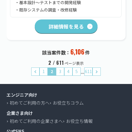
・基本設計～テストまでの開発経験
・既存システムの調査・改修経験
詳細情報を見る
6,106
該当案件数：
件
2 / 611
ページ表示
...
1
2
3
4
5
611
エンジニア向け
初めてご利用の方へ
お役立ちコラム
企業さま向け
初めてご利用の企業さまへ
お役立ち情報
公式SNS