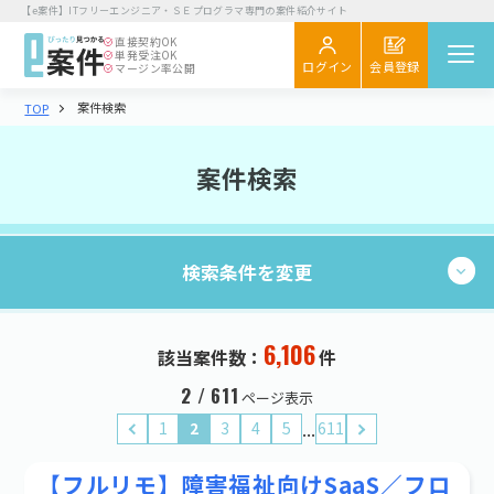
【e案件】ITフリーエンジニア・ＳＥプログラマ専門の案件紹介サイト
直接契約
OK
単発受注
OK
会員登録
ログイン
マージン率公開
案件検索
TOP
案件を探す
閲覧履歴
案件検索
気になる
スカウト
検索条件を変更
エンジニア向け
初めてご利用の方へ
お役立ちコラム
6,106
現在の条件：
件
6,106
該当案件数：
件
検索する
企業さま向け
業種・職種
2 / 611
ページ表示
初めてご利用の企業さまへ
...
1
2
3
4
5
611
業種・職種を選択する
お役立ち情報
【フルリモ】障害福祉向けSaaS／フロ