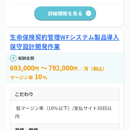
詳細情報を見る
生命保険契約管理WFシステム製品導入
保守設計開発作業
報酬金額
693,000
～ 792,000
円
円
／月（税込）
10
マージン率
%
こだわり
低マージン率（10％以下）
/
支払サイト30日以
内