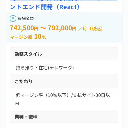
e案件とは？
新着情報
よくある質問
エリア
ントエンド開発（React）
お問い合わせ
報酬金額
エリアを選択する
742,500
～ 792,000
円
円
／月（税込）
10
マージン率
%
報酬金額
勤務スタイル
以上
持ち帰り・在宅(テレワーク)
以下
こだわり
必要スキル
低マージン率（10％以下）
/
支払サイト30日以
必要スキルを選択する
内
業種・職種
勤務スタイル