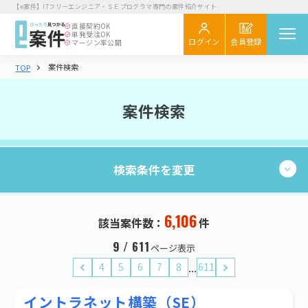
【e案件】ITフリーエンジニア・ＳＥプログラマ専門の案件紹介サイト
直接契約
OK
単発受注
OK
会員登録
ログイン
マージン率公開
案件検索
TOP
案件を探す
閲覧履歴
案件検索
気になる
スカウト
検索条件を変更
エンジニア向け
初めてご利用の方へ
お役立ちコラム
6,106
現在の条件：
件
6,106
該当案件数：
件
検索する
企業さま向け
業種・職種
9 / 611
ページ表示
初めてご利用の企業さまへ
...
4
5
6
7
8
611
業種・職種を選択する
お役立ち情報
イントラネット構築（SE）