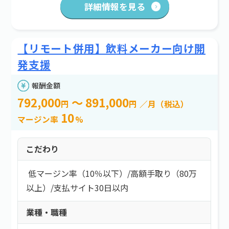
詳細情報を見る
【リモート併用】飲料メーカー向け開
発支援
報酬金額
792,000
～ 891,000
円
円
／月（税込）
10
マージン率
%
こだわり
低マージン率（10％以下）
/
高額手取り（80万
以上）
/
支払サイト30日以内
業種・職種