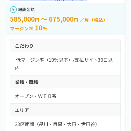
e案件とは？
新着情報
よくある質問
エリア
報酬金額
お問い合わせ
585,000
～ 675,000
円
円
／月（税込）
エリアを選択する
10
マージン率
%
報酬金額
こだわり
以上
低マージン率（10％以下）
/
支払サイト30日以
内
以下
業種・職種
必要スキル
オープン・ＷＥＢ系
必要スキルを選択する
エリア
勤務スタイル
23区南部（品川・目黒・大田・世田谷）