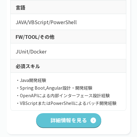
こだわり
持ち帰り・在宅(テレワーク)
言語
フレックス
フリーワード
直請け案件
通勤
JAVA
/
VBScript
/
PowerShell
ロースキルOK
短期間（3ヶ月以内）
低マージン率（10％以下）
短時間（主婦＆主夫向け）
FW/TOOL/その他
高額手取り（80万以上）
案件開始日
支払サイト30日以内
JUnit
/
Docker
服装自由
シニア歓迎
必須スキル
外国籍OK
・Java開発経験
語学力を活かす
検索する
・Spring Boot,Angular設計・開発経験
社保あり
・OpenAPIによる内部インターフェース設計経験
社員登用あり
・VBScriptまたはPowerShellによるバッチ開発経験
詳細情報を見る