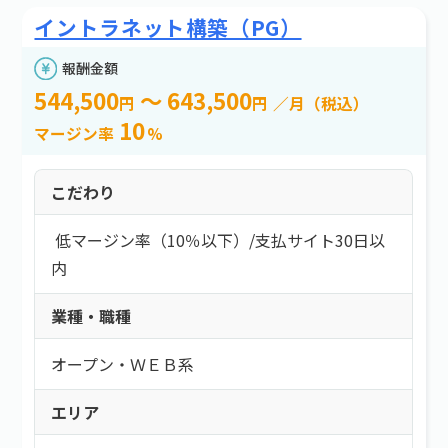
イントラネット構築（PG）
報酬金額
544,500
～ 643,500
円
円
／月（税込）
10
マージン率
%
こだわり
低マージン率（10％以下）
/
支払サイト30日以
内
業種・職種
オープン・ＷＥＢ系
エリア