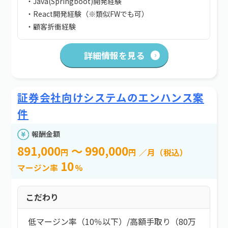
・Java(Springboot)開発経験
・React開発経験（※類似FWでも可）
・顧客折衝経験
詳細情報を見る
証券会社向けシステムのエンハンス案
件
報酬金額
891,000
～ 990,000
円
円
／月（税込）
10
マージン率
%
こだわり
低マージン率（10％以下）
/
高額手取り（80万