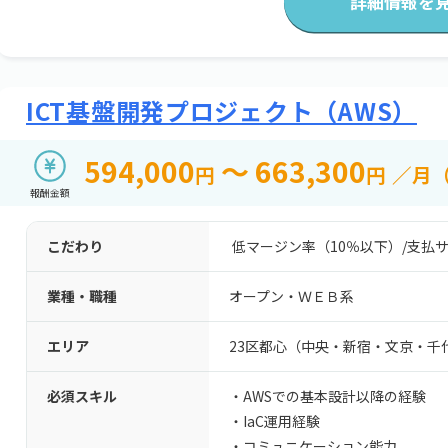
詳細情報を
ICT基盤開発プロジェクト（AWS）
594,000
～ 663,300
円
円
／月
報酬金額
こだわり
低マージン率（10％以下）
/
支払サ
業種・職種
オープン・ＷＥＢ系
エリア
23区都心（中央・新宿・文京・千
必須スキル
・AWSでの基本設計以降の経験
・IaC運用経験
・コミュニケーション能力