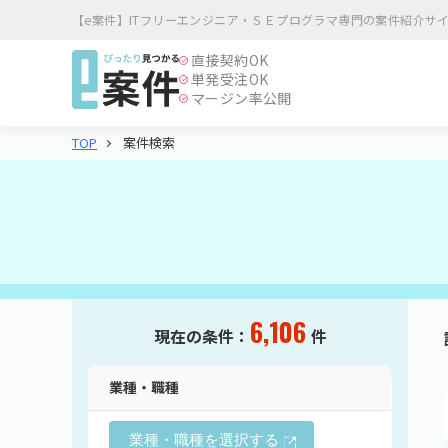
【e案件】ITフリーエンジニア・ＳＥプログラマ専門の案件紹介サ
直接契約
OK
単発受注
OK
マージン率公開
案件検索
TOP
6,106
現在の条件：
件
業種・職種
業種・職種を選択する