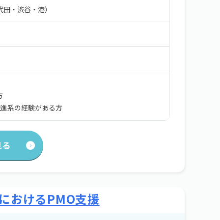
代田・渋谷・港）
）
方
J推進系の経験がある方
見る
におけるPMO支援