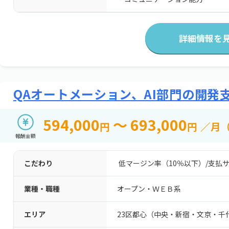
詳細情報を
QAオートメーション、AI部門の開発
594,000
～ 693,000
円
円
／月
報酬金額
こだわり
低マージン率（10％以下）
/
支払サ
業種・職種
オープン・ＷＥＢ系
エリア
23区都心（中央・新宿・文京・千