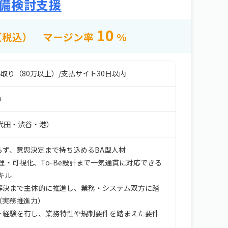
備検討支援
10
（税込）
マージン率
%
取り（80万以上）
/
支払サイト30日以内
Ｏ
代田・渋谷・港）
らず、意思決定まで持ち込めるBA型人材
整理・可視化、To-Be設計まで一気通貫に対応できる
キル
解決まで主体的に推進し、業務・システム双方に踏
（実務推進力）
ト経験を有し、業務特性や規制要件を踏まえた要件