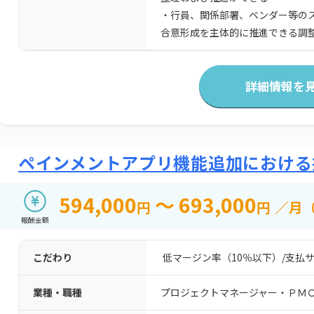
・行員、関係部署、ベンダー等の
合意形成を主体的に推進できる調
詳細情報を
ペインメントアプリ機能追加における
594,000
～ 693,000
円
円
／月
報酬金額
こだわり
低マージン率（10％以下）
/
支払サ
業種・職種
プロジェクトマネージャー・ＰＭ