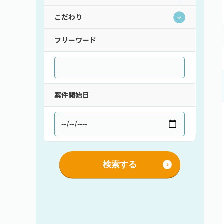
こだわり
持ち帰り・在宅(テレワーク)
フレックス
フリーワード
直請け案件
通勤
ロースキルOK
短期間（3ヶ月以内）
低マージン率（10％以下）
短時間（主婦＆主夫向け）
高額手取り（80万以上）
支払サイト30日以内
案件開始日
服装自由
シニア歓迎
外国籍OK
語学力を活かす
社保あり
検索する
社員登用あり