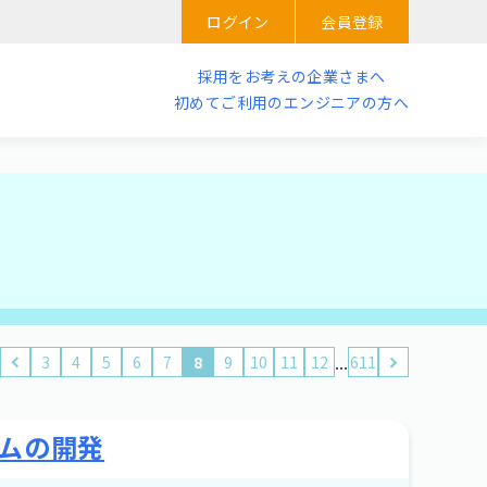
ログイン
会員登録
採用をお考えの企業さまへ
初めてご利用のエンジニアの方へ
...
3
4
5
6
7
8
9
10
11
12
611
ムの開発