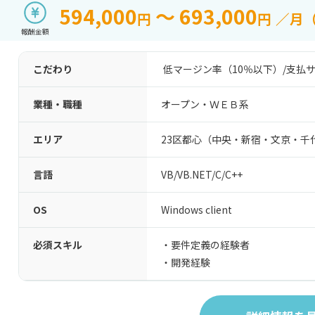
594,000
～ 693,000
円
円
／月
報酬金額
こだわり
低マージン率（10％以下）
/
支払サ
業種・職種
オープン・ＷＥＢ系
エリア
23区都心（中央・新宿・文京・千
言語
VB/VB.NET
/
C
/
C++
OS
Windows client
必須スキル
・要件定義の経験者
・開発経験