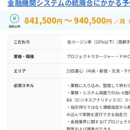
金融機関システムの統廃合にかかる予
841,500
～ 940,500
円
円
／月
報酬金額
こだわり
低マージン率（10％以下）
/
高額手
業種・職種
プロジェクトマネージャー・ＰＭ
エリア
23区都心（中央・新宿・文京・千
必須スキル
・業務に入り込み、整理して終わ
・業務・システム両面でのAs-Is
BA（ビジネスアナリティクス）ス
・指示待ちではなく課題設定から
み込んで実務を遂行できる自走力
・金融業界に関するITプロジェク
整理および推進ができる